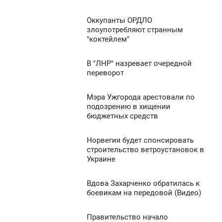
ЕТВЕРГ
1 338
Оккупанты ОРДЛО
17:11
0
злоупотребляют странным
"коктейлем"
ЕТВЕРГ
2 092
0
В "ЛНР" назревает очередной
6:43
переворот
ЕТВЕРГ
1 222
Мэра Ужгорода арестовали по
6:09
0
подозрению в хищении
бюджетных средств
ЕТВЕРГ
2 540
0
Норвегия будет спонсировать
5:39
строительство ветроустановок в
Украине
ЕТВЕРГ
821
0
Вдова Захарченко обратилась к
4:58
боевикам на передовой (Видео)
ЕТВЕРГ
1 000
Правительство начало