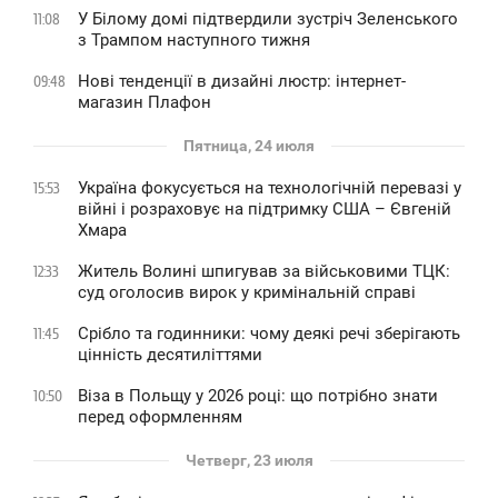
У Білому домі підтвердили зустріч Зеленського
11:08
з Трампом наступного тижня
Нові тенденції в дизайні люстр: інтернет-
09:48
магазин Плафон
Пятница, 24 июля
Україна фокусується на технологічній перевазі у
15:53
війні і розраховує на підтримку США – Євгеній
Хмара
Житель Волині шпигував за військовими ТЦК:
12:33
суд оголосив вирок у кримінальній справі
Срібло та годинники: чому деякі речі зберігають
11:45
цінність десятиліттями
Віза в Польщу у 2026 році: що потрібно знати
10:50
перед оформленням
Четверг, 23 июля