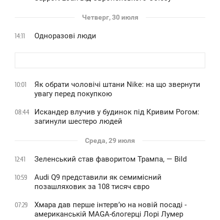
Четверг, 30 июля
Одноразові люди
14:11
Як обрати чоловічі штани Nike: на що звернути
10:01
увагу перед покупкою
Искандер влучив у будинок під Кривим Рогом:
08:44
загинули шестеро людей
Среда, 29 июля
Зеленський став фаворитом Трампа, — Bild
12:41
Audi Q9 представили як семимісний
10:59
позашляховик за 108 тисяч євро
Хмара дав перше інтервʼю на новій посаді -
07:29
американській MAGA-блогерці Лорі Лумер