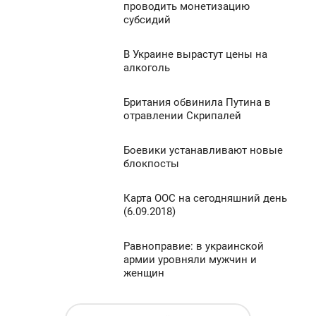
4:58
0
проводить монетизацию
субсидий
ЕТВЕРГ
2 976
0
В Украине вырастут цены на
4:55
алкоголь
ЕТВЕРГ
862
Британия обвинила Путина в
4:25
0
отравлении Скрипалей
ЕТВЕРГ
1 215
Боевики устанавливают новые
4:21
0
блокпосты
ЕТВЕРГ
1 026
Карта ООС на сегодняшний день
4:00
0
(6.09.2018)
ЕТВЕРГ
1 522
Равноправие: в украинской
3:20
0
армии уровняли мужчин и
женщин
ЕТВЕРГ
1 140
0