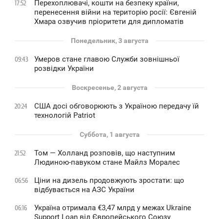
Перехоплювачі, кошти на безпеку країни,
17:52
перенесення війни на територію росії: Євгеній
Хмара озвучив пріоритети для дипломатів
Понедельник, 3 августа
Умеров стане главою Служби зовнішньої
09:43
розвідки України
Воскресенье, 2 августа
США досі обговорюють з Україною передачу їй
20:24
технологій Patriot
Суббота, 1 августа
Том — Холланд розповів, що наступним
21:52
Людиною-павуком стане Майлз Моралес
Ціни на дизель продовжують зростати: що
06:56
відбувається на АЗС України
Україна отримала €3,47 млрд у межах Ukraine
06:16
Support Loan від Європейського Союзу