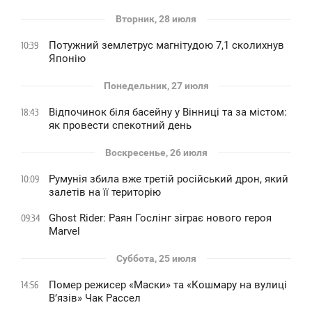
Вторник, 28 июля
Потужний землетрус магнітудою 7,1 сколихнув
10:39
Японію
Понедельник, 27 июля
Відпочинок біля басейну у Вінниці та за містом:
18:43
як провести спекотний день
Воскресенье, 26 июля
Румунія збила вже третій російський дрон, який
10:09
залетів на її територію
Ghost Rider: Раян Гослінг зіграє нового героя
09:34
Marvel
Суббота, 25 июля
Помер режисер «Маски» та «Кошмару на вулиці
14:56
В’язів» Чак Рассел