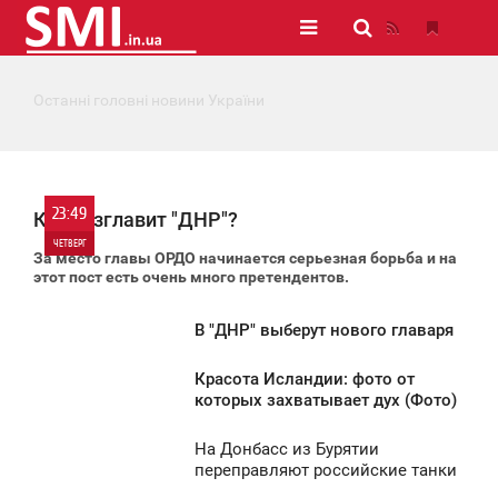
Останні головні новини України
23:49
Кто возглавит "ДНР"?
ЧЕТВЕРГ
За место главы ОРДО начинается серьезная борьба и на
этот пост есть очень много претендентов.
1
В "ДНР" выберут нового главаря
2 506
2:35
Красота Исландии: фото от
ЕТВЕРГ
2:00
которых захватывает дух (Фото)
1 573
ЕТВЕРГ
На Донбасс из Бурятии
1:02
переправляют российские танки
1 661