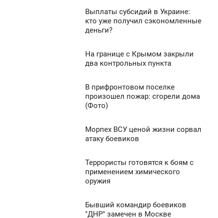
ЕТВЕРГ
Выплаты субсидий в Украине:
0:56
0
кто уже получил сэкономленные
деньги?
ЕТВЕРГ
1 763
0
На границе с Крымом закрыли
0:20
два контрольных пункта
ЕТВЕРГ
2 635
В прифронтовом поселке
8:59
0
произошел пожар: сгорели дома
(Фото)
ЕТВЕРГ
1 173
0
Морпех ВСУ ценой жизни сорвал
8:38
атаку боевиков
ЕТВЕРГ
1 083
Террористы готовятся к боям с
8:14
0
применением химического
оружия
ЕТВЕРГ
2 039
0
Бывший командир боевиков
7:40
"ДНР" замечен в Москве