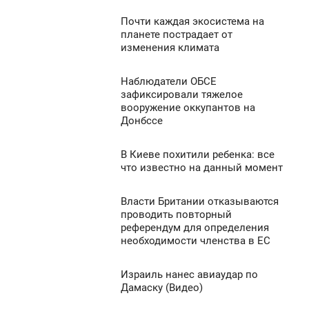
ВОСКРЕСЕНЬЕ
814
Почти каждая экосистема на
6:48
0
планете пострадает от
изменения климата
ВОСКРЕСЕНЬЕ
1 440
0
Наблюдатели ОБСЕ
6:33
зафиксировали тяжелое
вооружение оккупантов на
ВОСКРЕСЕНЬЕ
1 021
Донбссе
0
В Киеве похитили ребенка: все
6:07
что известно на данный момент
1 436
ВОСКРЕСЕНЬЕ
Власти Британии отказываются
5:52
0
проводить повторный
референдум для определения
ВОСКРЕСЕНЬЕ
необходимости членства в ЕС
966
0
Израиль нанес авиаудар по
5:07
Дамаску (Видео)
710
ВОСКРЕСЕНЬЕ