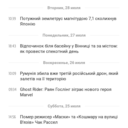
Вторник, 28 июля
Потужний землетрус магнітудою 7,1 сколихнув
10:39
Японію
Понедельник, 27 июля
Відпочинок біля басейну у Вінниці та за містом:
18:43
як провести спекотний день
Воскресенье, 26 июля
Румунія збила вже третій російський дрон, який
10:09
залетів на її територію
Ghost Rider: Раян Гослінг зіграє нового героя
09:34
Marvel
Суббота, 25 июля
Помер режисер «Маски» та «Кошмару на вулиці
14:56
В’язів» Чак Рассел