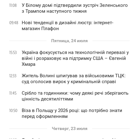
У Білому домі підтвердили зустріч Зеленського
11:08
з Трампом наступного тижня
Нові тенденції в дизайні люстр: інтернет-
09:48
магазин Плафон
Пятница, 24 июля
Україна фокусується на технологічній перевазі у
15:53
війні і розраховує на підтримку США – Євгеній
Хмара
Житель Волині шпигував за військовими ТЦК:
12:33
суд оголосив вирок у кримінальній справі
Срібло та годинники: чому деякі речі зберігають
11:45
цінність десятиліттями
Віза в Польщу у 2026 році: що потрібно знати
10:50
перед оформленням
Четверг, 23 июля