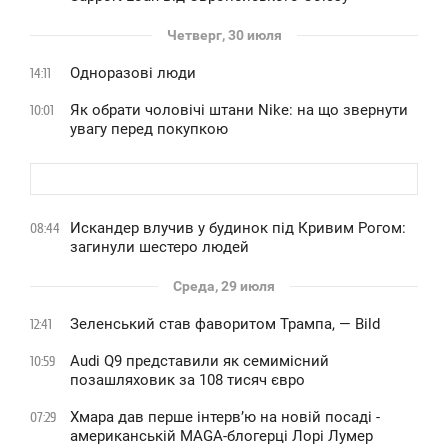
Четверг, 30 июля
Одноразові люди
14:11
Як обрати чоловічі штани Nike: на що звернути
10:01
увагу перед покупкою
Искандер влучив у будинок під Кривим Рогом:
08:44
загинули шестеро людей
Среда, 29 июля
Зеленський став фаворитом Трампа, — Bild
12:41
Audi Q9 представили як семимісний
10:59
позашляховик за 108 тисяч євро
Хмара дав перше інтервʼю на новій посаді -
07:29
американській MAGA-блогерці Лорі Лумер