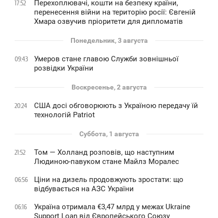
Перехоплювачі, кошти на безпеку країни,
17:52
перенесення війни на територію росії: Євгеній
Хмара озвучив пріоритети для дипломатів
Понедельник, 3 августа
Умеров стане главою Служби зовнішньої
09:43
розвідки України
Воскресенье, 2 августа
США досі обговорюють з Україною передачу їй
20:24
технологій Patriot
Суббота, 1 августа
Том — Холланд розповів, що наступним
21:52
Людиною-павуком стане Майлз Моралес
Ціни на дизель продовжують зростати: що
06:56
відбувається на АЗС України
Україна отримала €3,47 млрд у межах Ukraine
06:16
Support Loan від Європейського Союзу