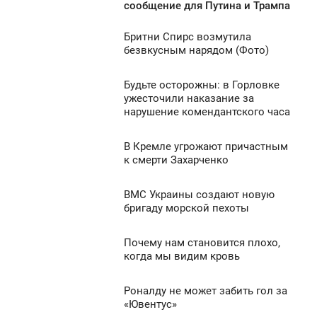
1:09
сообщение для Путина и Трампа
ВОСКРЕСЕНЬЕ
Бритни Спирс возмутила
1:08
безвкусным нарядом (Фото)
1 410
ВОСКРЕСЕНЬЕ
Будьте осторожны: в Горловке
8:27
0
ужесточили наказание за
нарушение комендантского часа
ВОСКРЕСЕНЬЕ
1 711
0
В Кремле угрожают причастным
7:22
к смерти Захарченко
ВОСКРЕСЕНЬЕ
1 003
ВМС Украины создают новую
6:57
0
бригаду морской пехоты
ВОСКРЕСЕНЬЕ
758
Почему нам становится плохо,
6:51
1
когда мы видим кровь
ВОСКРЕСЕНЬЕ
2 079
Роналду не может забить гол за
6:49
0
«Ювентус»