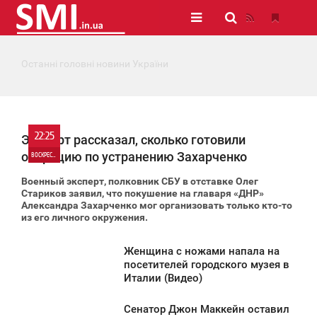
Останні головні новини України
22:25
Эксперт рассказал, сколько готовили
операцию по устранению Захарченко
ВОСКРЕСЕНЬЕ
Военный эксперт, полковник СБУ в отставке Олег
0
Стариков заявил, что покушение на главаря «ДНР»
Александра Захарченко мог организовать только кто-то
из его личного окружения.
3 828
Женщина с ножами напала на
2:20
посетителей городского музея в
Италии (Видео)
ВОСКРЕСЕНЬЕ
Сенатор Джон Маккейн оставил
1 146