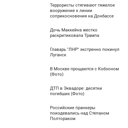
Террористы стягивают тяжелое
4:45
0
вооружение к линии
соприкосновения на Донбассе
ВОСКРЕСЕНЬЕ
1 067
0
Дочь Маккейна жестко
4:12
раскритиковала Трампа
ВОСКРЕСЕНЬЕ
1 183
Главарь "ЛНР" экстренно покинул
3:58
0
Луганск
ВОСКРЕСЕНЬЕ
1 210
В Москве прощаются с Кобзоном
3:28
0
(Фото)
ВОСКРЕСЕНЬЕ
2 516
ДТП в Эквадоре: десятки
2:49
0
погибших (Фото)
ВОСКРЕСЕНЬЕ
1 637
Российские пранкеры
12:15
0
поиздевались над Степаном
Полтораком
ВОСКРЕСЕНЬЕ
1 018