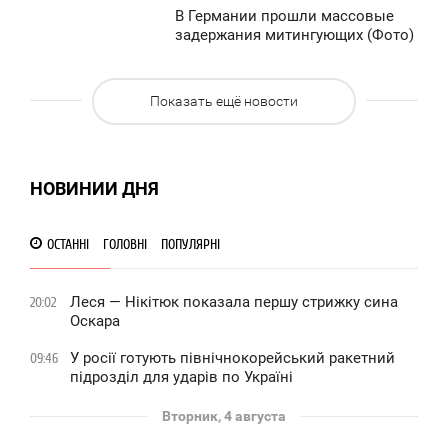
0
В Германии прошли массовые
1:56
задержания митингующих (Фото)
ВОСКРЕСЕНЬЕ
1 324
Показать ещё новости
0
999
НОВИНИИ ДНЯ
ОСТАННІ
ГОЛОВНІ
ПОПУЛЯРНІ
Леся — Нікітюк показала першу стрижку сина
20:02
Оскара
У росії готують північнокорейський ракетний
09:46
підрозділ для ударів по Україні
Вторник, 4 августа