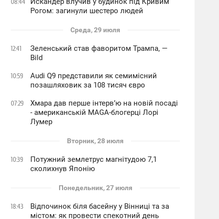
Искандер влучив у будинок під Кривим
08:44
Рогом: загинули шестеро людей
Среда, 29 июля
Зеленський став фаворитом Трампа, —
12:41
Bild
Audi Q9 представили як семимісний
10:59
позашляховик за 108 тисяч євро
Хмара дав перше інтервʼю на новій посаді
07:29
- американській MAGA-блогерці Лорі
Лумер
Вторник, 28 июля
Потужний землетрус магнітудою 7,1
10:39
сколихнув Японію
Понедельник, 27 июля
Відпочинок біля басейну у Вінниці та за
18:43
містом: як провести спекотний день