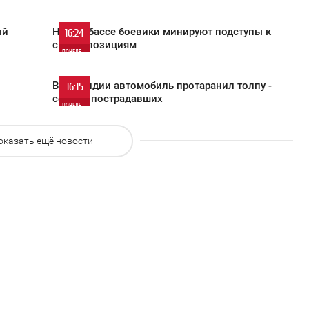
631
0
ый
На Донбассе боевики минируют подступы к
16:24
своим позициям
ПОНЕДЕЛЬНИК
816
0
В Ирландии автомобиль протаранил толпу -
16:15
семеро пострадавших
ПОНЕДЕЛЬНИК
536
0
оказать ещё новости
502