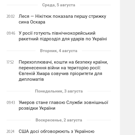
Среда, 5 августа
Леся — Нікітюк показала першу стрижку
20:02
сина Оскара
У росії готують північнокорейський
09:46
ракетний підрозділ для ударів по Україні
Вторник, 4 августа
Перехоплювачі, кошти на безпеку країни,
17:52
перенесення війни на територію росії:
Євгеній Хмара озвучив пріоритети для
дипломатів
Понедельник, 3 августа
Умеров стане главою Служби зовнішньої
09:43
розвідки України
Воскресенье, 2 августа
США досі обговорюють з Україною
20:24