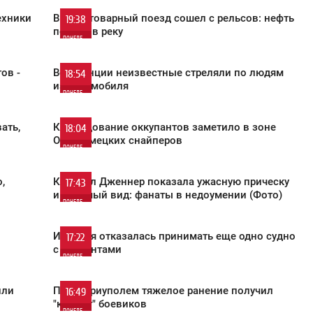
0
ехники
В США товарный поезд сошел с рельсов: нефть
19:38
попала в реку
ПОНЕДЕЛЬНИК
702
0
ов -
Во Франции неизвестные стреляли по людям
18:54
из автомобиля
ПОНЕДЕЛЬНИК
516
0
ать,
Командование оккупантов заметило в зоне
18:04
ООС немецких снайперов
ПОНЕДЕЛЬНИК
1 226
0
,
Кендалл Дженнер показала ужасную прическу
17:43
и угрюмый вид: фанаты в недоумении (Фото)
ПОНЕДЕЛЬНИК
870
0
в
Испания отказалась принимать еще одно судно
17:22
с мигрантами
ПОНЕДЕЛЬНИК
889
0
или
Под Мариуполем тяжелое ранение получил
16:49
"комбат" боевиков
ПОНЕДЕЛЬНИК