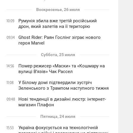
Воскресенье, 26 июля
Румунія збила вже третій російський
10:09
дрон, який залетів на її територію
Ghost Rider: Раян Гослінг зіграє нового
09:34
героя Marvel
Суббота, 25 июля
Помер режисер «Маски» та «Кошмару на
14:56
вулиці В’язів» Чак Рассел
У Білому домі підтвердили зустріч
11:08
Зеленського з Трампом наступного тижня
Нові тенденції в дизайні люстр: інтернет-
09:48
магазин Плафон
Пятница, 24 июля
Україна фокусується на технологічній
15:53