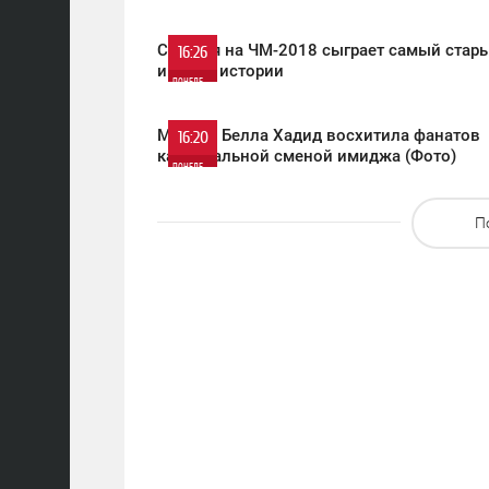
1 197
0
Сегодня на ЧМ-2018 сыграет самый стар
16:26
игрок в истории
ПОНЕДЕЛЬНИК
751
0
Модель Белла Хадид восхитила фанатов
16:20
кардинальной сменой имиджа (Фото)
ПОНЕДЕЛЬНИК
758
0
П
1 048