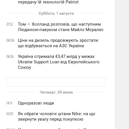
передачу їй технологій Patriot
Суббота, 1 августа
Том — Холланд розповів, що наступним
21:52
Людиною-павуком стане Майлз Моралес
Ціни на дизель продовжують зростати:
06:56
що відбувається на АЗС України
Україна отримала €3,47 млрд у межах
06:16
Ukraine Support Loan від Європейського
Союзу
Четверг, 30 июля
Одноразові люди
14:11
Як обрати чоловічі штани Nike: на що
10:01
звернути увагу перед покупкою