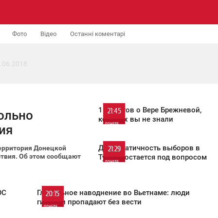
Фото
Відео
Останні коментарі
.06.2018
15 фактов о Вере Брежневой,
21:45
ольно
которых вы не знали
ПОНЕДЕЛЬНИК
ия
1 958
Демократичность выборов в
ерритория Донецкой
21:29
ствия. Об этом сообщают
Турции остается под вопросом
ПОНЕДЕЛЬНИК
554
ОС
Глобальное наводнение во Вьетнаме: люди
20:15
гибнут и пропадают без вести
ПОНЕДЕЛЬНИК