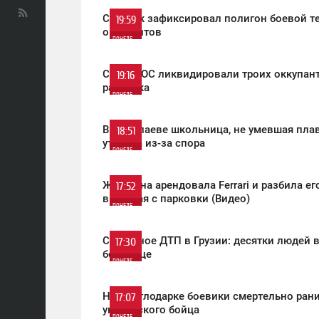
0
Спутник зафиксировал полигон боевой т
19:59
оккупантов
ПОНЕДЕЛЬНИК
2 977
0
Силы ООС ликвидировали троих оккупант
19:16
разведка
ПОНЕДЕЛЬНИК
853
0
В Николаеве школьница, не умевшая плав
18:51
утонула из-за спора
ПОНЕДЕЛЬНИК
703
0
Женщина арендовала Ferrari и разбила его
17:52
выезжая с парковки (Видео)
ПОНЕДЕЛЬНИК
1 289
0
Серьезное ДТП в Грузии: десятки людей 
17:30
больнице
ПОНЕДЕЛЬНИК
755
0
На Светлодарке боевики смертельно ран
17:07
украинского бойца
ПОНЕДЕЛЬНИК