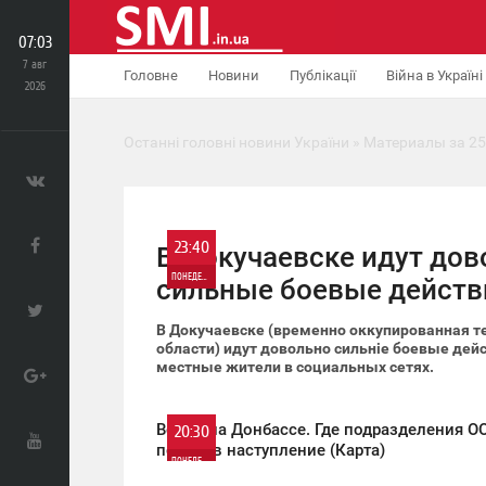
07:03
7 авг
Головне
Новини
Публікації
Війна в Україні
2026
Останні головні новини України
» Материалы за 25
23:40
В Докучаевске идут дов
ПОНЕДЕЛЬНИК
сильные боевые действ
0
В Докучаевске (временно оккупированная т
области) идут довольно сильніе боевые дей
местные жители в социальных сетях.
683
Война на Донбассе. Где подразделения О
20:30
пошли в наступление (Карта)
ПОНЕДЕЛЬНИК