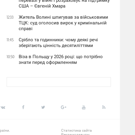
перевазі у війні і розраховує на підтримку
США – Євгеній Хмара
Житель Волині шпигував за військовими
12:33
ТЦК: суд оголосив вирок у кримінальній
справі
Срібло та годинники: чому деякі речі
11:45
зберігають цінність десятиліттями
Віза в Польщу у 2026 році: що потрібно
10:50
знати перед оформленням
раїни.
Статистика сайта
Рекламодавцям