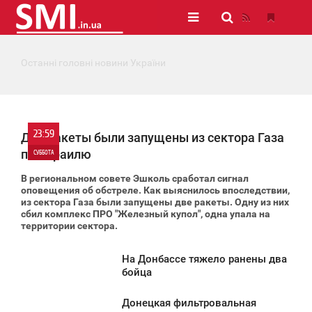
Останні головні новини України
23:59
Две ракеты были запущены из сектора Газа
по Израилю
СУББОТА
В региональном совете Эшколь сработал сигнал
0
оповещения об обстреле. Как выяснилось впоследствии,
из сектора Газа были запущены две ракеты. Одну из них
сбил комплекс ПРО "Железный купол", одна упала на
1 500
территории сектора.
На Донбассе тяжело ранены два
3:56
бойца
УББОТА
Донецкая фильтровальная