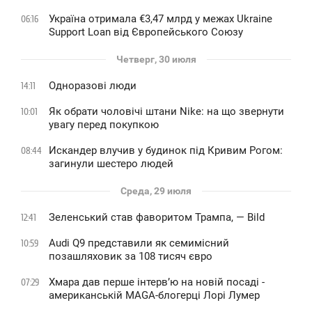
Україна отримала €3,47 млрд у межах Ukraine
06:16
Support Loan від Європейського Союзу
Четверг, 30 июля
Одноразові люди
14:11
Як обрати чоловічі штани Nike: на що звернути
10:01
увагу перед покупкою
Искандер влучив у будинок під Кривим Рогом:
08:44
загинули шестеро людей
Среда, 29 июля
Зеленський став фаворитом Трампа, — Bild
12:41
Audi Q9 представили як семимісний
10:59
позашляховик за 108 тисяч євро
Хмара дав перше інтервʼю на новій посаді -
07:29
американській MAGA-блогерці Лорі Лумер