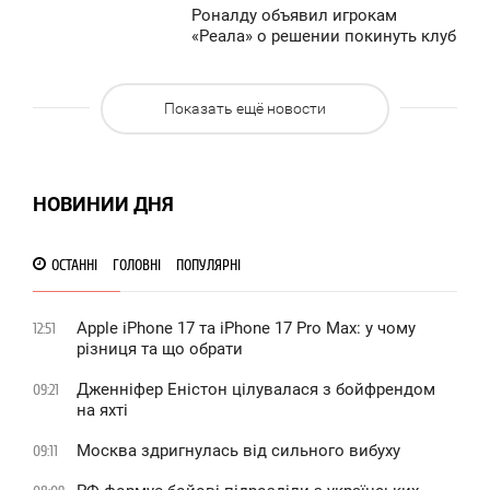
1 426
Роналду объявил игрокам
11:14
0
«Реала» о решении покинуть клуб
УББОТА
958
Показать ещё новости
0
1 010
НОВИНИИ ДНЯ
ОСТАННІ
ГОЛОВНІ
ПОПУЛЯРНІ
Apple iPhone 17 та iPhone 17 Pro Max: у чому
12:51
різниця та що обрати
Дженніфер Еністон цілувалася з бойфрендом
09:21
на яхті
Москва здригнулась від сильного вибуху
09:11