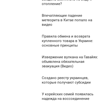
отопление?
УББОТА
984
4
Впечатляющее падение
3:27
метеорита в Китае попало на
видео
УББОТА
1 533
0
Правила обмена и возврата
13:11
купленного товара в Украине:
основные принципы
УББОТА
1 490
0
Извержение вулкана на Гавайях:
3:09
объявлена обязательная
эвакуация (Видео)
УББОТА
780
0
Создано реестр украинцев,
2:36
которые получают субсидии
УББОТА
1 919
У корейских семей появилась
11:32
0
надежда на воссоединение
УББОТА