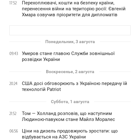
Перехоплювачі, кошти на безпеку країни,
17:52
перенесення війни на територію росії: Євгеній
Хмара озвучив пріоритети для дипломатів
Понедельник, 3 августа
Умеров стане главою Служби зовнішньої
09:43
розвідки України
Воскресенье, 2 августа
США досі обговорюють з Україною передачу їй
20:24
технологій Patriot
Суббота, 1 августа
Том — Холланд розповів, що наступним
21:52
Людиною-павуком стане Майлз Моралес
Ціни на дизель продовжують зростати: що
06:56
відбувається на АЗС України