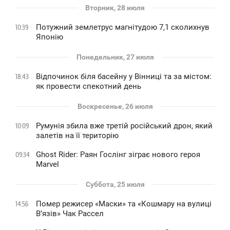
Вторник, 28 июля
Потужний землетрус магнітудою 7,1 сколихнув
10:39
Японію
Понедельник, 27 июля
Відпочинок біля басейну у Вінниці та за містом:
18:43
як провести спекотний день
Воскресенье, 26 июля
Румунія збила вже третій російський дрон, який
10:09
залетів на її територію
Ghost Rider: Раян Гослінг зіграє нового героя
09:34
Marvel
Суббота, 25 июля
Помер режисер «Маски» та «Кошмару на вулиці
14:56
В’язів» Чак Рассел