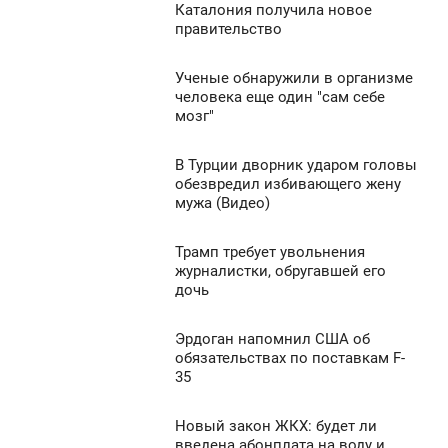
1 799
Каталония получила новое
5:58
0
правительство
УББОТА
959
Ученые обнаружили в организме
5:39
0
человека еще один "сам себе
мозг"
УББОТА
769
0
В Турции дворник ударом головы
4:32
обезвредил избивающего жену
мужа (Видео)
УББОТА
1 744
0
Трамп требует увольнения
4:15
журналистки, обругавшей его
дочь
УББОТА
1 995
0
Эрдоган напомнил США об
3:40
обязательствах по поставкам F-
35
УББОТА
1 064
0
Новый закон ЖКХ: будет ли
3:37
введена абонплата на воду и