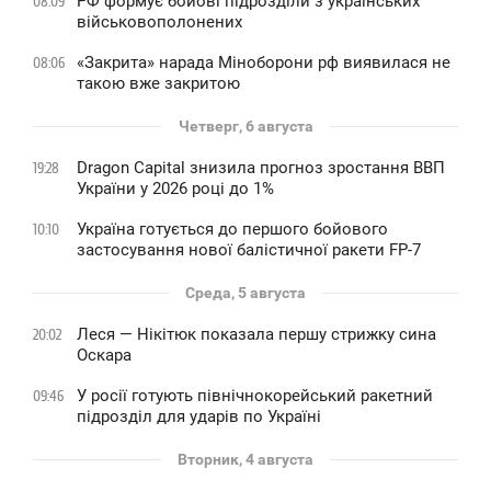
РФ формує бойові підрозділи з українських
08:09
військовополонених
«Закрита» нарада Міноборони рф виявилася не
08:06
такою вже закритою
Четверг, 6 августа
Dragon Capital знизила прогноз зростання ВВП
19:28
України у 2026 році до 1%
Україна готується до першого бойового
10:10
застосування нової балістичної ракети FP-7
Среда, 5 августа
Леся — Нікітюк показала першу стрижку сина
20:02
Оскара
У росії готують північнокорейський ракетний
09:46
підрозділ для ударів по Україні
Вторник, 4 августа