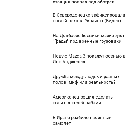
3:37
станция попала под обстрел
882
УББОТА
В Северодонецке зафиксировали
1:06
новый рекорд Украины (Видео)
840
УББОТА
На Донбассе боевики маскируют
1:03
0
"Грады" под военные грузовики
УББОТА
1 661
Новую Mazda 3 покажут осенью в
0:36
0
Лос-Анджелесе
УББОТА
1 484
Дружба между людьми разных
0:34
0
полов: миф или реальность?
УББОТА
1 262
Американец решил сделать
9:44
0
своих соседей рабами
УББОТА
731
В Иране разбился военный
6:39
0
самолет
УББОТА