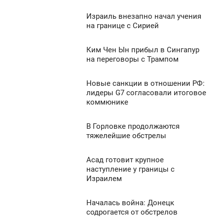
ВОСКРЕСЕНЬЕ
932
Израиль внезапно начал учения
11:01
0
на границе с Сирией
ВОСКРЕСЕНЬЕ
7 608
Ким Чен Ын прибыл в Сингапур
0:49
0
на переговоры с Трампом
ВОСКРЕСЕНЬЕ
1 128
Новые санкции в отношении РФ:
1:18
0
лидеры G7 согласовали итоговое
коммюнике
ВОСКРЕСЕНЬЕ
1 201
0
В Горловке продолжаются
1:13
тяжелейшие обстрелы
ВОСКРЕСЕНЬЕ
2 266
Асад готовит крупное
01:11
0
наступление у границы с
Израилем
ВОСКРЕСЕНЬЕ
2 865
0
Началась война: Донецк
1:07
содрогается от обстрелов