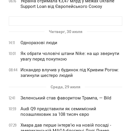
Україна отримала €3,47 млрд у межах Ukraine
06:16
Support Loan від Європейського Союзу
Четверг, 30 июля
Одноразові люди
14:11
Як обрати чоловічі штани Nike: на що звернути
10:01
увагу перед покупкою
Искандер влучив у будинок під Кривим Рогом:
08:44
загинули шестеро людей
Среда, 29 июля
Зеленський став фаворитом Трампа, — Bild
12:41
Audi Q9 представили як семимісний
10:59
позашляховик за 108 тисяч євро
Хмара дав перше інтервʼю на новій посаді -
07:29
американській MAGA-блогерці Лорі Лумер