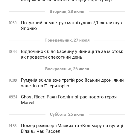
Вторник, 28 июля
Потужний землетрус магнітудою 7,1 сколихнув
10:39
Японію
Понедельник, 27 июля
Відпочинок біля басейну у Вінниці та за містом:
18:43
як провести спекотний день
Воскресенье, 26 июля
Румунія збила вже третій російський дрон, який
10:09
залетів на її територію
Ghost Rider: Раян Гослінг зіграє нового героя
09:34
Marvel
Суббота, 25 июля
Помер режисер «Маски» та «Кошмару на вулиці
14:56
В’язів» Чак Рассел