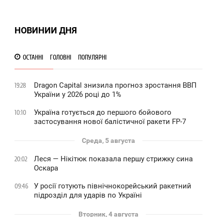
ВОСКРЕСЕНЬЕ
2 698
0
НОВИНИИ ДНЯ
0 649
ОСТАННІ
ГОЛОВНІ
ПОПУЛЯРНІ
Dragon Capital знизила прогноз зростання ВВП
19:28
України у 2026 році до 1%
Україна готується до першого бойового
10:10
застосування нової балістичної ракети FP-7
Среда, 5 августа
Леся — Нікітюк показала першу стрижку сина
20:02
Оскара
У росії готують північнокорейський ракетний
09:46
підрозділ для ударів по Україні
Вторник, 4 августа