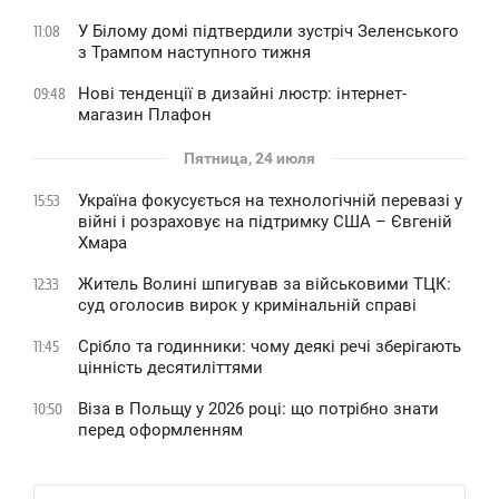
У Білому домі підтвердили зустріч Зеленського
11:08
з Трампом наступного тижня
Нові тенденції в дизайні люстр: інтернет-
09:48
магазин Плафон
Пятница, 24 июля
Україна фокусується на технологічній перевазі у
15:53
війні і розраховує на підтримку США – Євгеній
Хмара
Житель Волині шпигував за військовими ТЦК:
12:33
суд оголосив вирок у кримінальній справі
Срібло та годинники: чому деякі речі зберігають
11:45
цінність десятиліттями
Віза в Польщу у 2026 році: що потрібно знати
10:50
перед оформленням