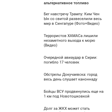
альтернативное топливо
939
Бег навстречу Трампу: Ким Чен
1:05
Ын со свитой развеселили весь
мир в Сингапуре (Фото+Видео)
ВОСКРЕСЕНЬЕ
0
Террористов ХАМАСа лишили
9:17
незаметного выхода к морю
(Видео)
ВОСКРЕСЕНЬЕ
2 347
0
Очередной авиаудар в Сирии:
9:15
погибло 17 человек
ВОСКРЕСЕНЬЕ
1 065
Обстрелы Докучаевска: город
8:14
0
весь день слушает каноннаду
ВОСКРЕСЕНЬЕ
1 388
Бойцы ВСУ продвинулись еще на
7:17
0
1 км под Новотошковкой
ВОСКРЕСЕНЬЕ
959
Долг за ЖКХ может стать