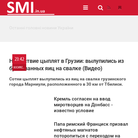
Останні головні новини України
23:42
Нашествие цыплят в Грузии: вылупились из
бракованных яиц на свалке (Видео)
ВОСКРЕСЕНЬЕ
Сотни цыплят вылупились из яиц на свалке грузинского
0
города Марниули, расположенного в 30 км от Тбилиси.
1 917
Кремль согласен на ввод
3:20
миротворцев на Донбасс -
известно условие
ВОСКРЕСЕНЬЕ
Папа римский Франциск призвал
3 588
2:38
нефтяных магнатов
поторопиться с переходом на
ВОСКРЕСЕНЬЕ