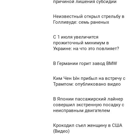
7:14
0
причиной лишения субсидии
ВОСКРЕСЕНЬЕ
1 660
Неизвестный открыл стрельбу в
7:13
0
Голливуде: семь раненых
ВОСКРЕСЕНЬЕ
1 157
С 1 июля увеличится
6:55
0
прожиточный минимум в
Украине: на что это повлияет?
ВОСКРЕСЕНЬЕ
961
0
В Германии горит завод BMW
6:51
ВОСКРЕСЕНЬЕ
3 168
Ким Чен Ын прибыл на встречу с
4:24
Трампом: опубликовано видео
0
ВОСКРЕСЕНЬЕ
В Японии пассажирский лайнер
4:19
932
0
совершил экстренную посадку с
неисправным двигателем
ВОСКРЕСЕНЬЕ
1 361
0
Крокодил съел женщину в США
3:46
(Видео)