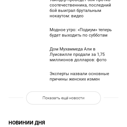
5:20
соотечественника, последний
бой выиграл брутальным
СРЕДА
785
нокаутом: видео
0
Модное утро: «Подиум» теперь
5:10
будет выходить по субботам
462
СРЕДА
Дом Мухаммеда Али в
5:00
0
Луисвилле продали за 1,75
миллионов долларов: фото
СРЕДА
630
0
Эксперты назвали основные
4:50
причины женских измен
СРЕДА
663
Показать ещё новости
0
867
НОВИНИИ ДНЯ