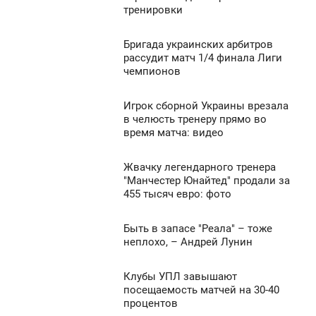
тренировки
СРЕДА
630
0
Бригада украинских арбитров
9:30
рассудит матч 1/4 финала Лиги
чемпионов
СРЕДА
824
0
Игрок сборной Украины врезала
8:50
в челюсть тренеру прямо во
время матча: видео
СРЕДА
590
0
Жвачку легендарного тренера
8:30
"Манчестер Юнайтед" продали за
455 тысяч евро: фото
СРЕДА
431
0
Быть в запасе "Реала" – тоже
8:10
неплохо, – Андрей Лунин
СРЕДА
369
Клубы УПЛ завышают
7:20
0
посещаемость матчей на 30-40
процентов
СРЕДА