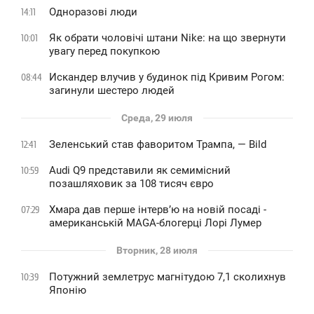
Одноразові люди
14:11
Як обрати чоловічі штани Nike: на що звернути
10:01
увагу перед покупкою
Искандер влучив у будинок під Кривим Рогом:
08:44
загинули шестеро людей
Среда, 29 июля
Зеленський став фаворитом Трампа, — Bild
12:41
Audi Q9 представили як семимісний
10:59
позашляховик за 108 тисяч євро
Хмара дав перше інтервʼю на новій посаді -
07:29
американській MAGA-блогерці Лорі Лумер
Вторник, 28 июля
Потужний землетрус магнітудою 7,1 сколихнув
10:39
Японію