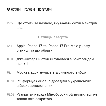
ОСТАННІ
ГОЛОВНІ
ПОПУЛЯРНІ
Що стоїть за назвою, яку бачать сотні майстрів
15:55
щодня
Пятница, 7 августа
Apple iPhone 17 та iPhone 17 Pro Max: у чому
12:51
різниця та що обрати
Дженніфер Еністон цілувалася з бойфрендом
09:21
на яхті
Москва здригнулась від сильного вибуху
09:11
РФ формує бойові підрозділи з українських
08:09
військовополонених
«Закрита» нарада Міноборони рф виявилася не
08:06
такою вже закритою