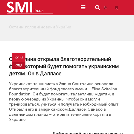
Останні головні новини України
22:10
Свитолина открыла благотворительный
фонд, который будет помогать украинским
СРЕДА
детям. Он в Далласе
0
Украинская теннисистка Элина Свитолина основала
благотворительный фонд своего имени – Elina Svitolina
809
Foundation. Он будет помогать талантливым детям, в
первую очередь из Украины, чтобы они могли
тренироваться, учиться и получать необходимый опыт.
Открыли его в американском Далласе. Однако в
дальнейших планах – открыть теннисные корты и в
Украине.
Лобановский не выиграл ничего