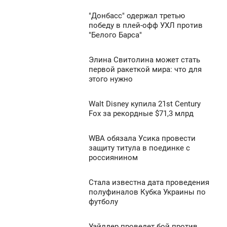
812
0
"Донбасс" одержал третью
7:00
победу в плей-офф УХЛ против
"Белого Барса"
СРЕДА
582
0
Элина Свитолина может стать
6:30
первой ракеткой мира: что для
этого нужно
СРЕДА
784
0
Walt Disney купила 21st Century
6:10
Fox за рекордные $71,3 млрд
СРЕДА
499
WBA обязала Усика провести
6:00
0
защиту титула в поединке с
россиянином
СРЕДА
722
0
Стала известна дата проведения
5:40
полуфиналов Кубка Украины по
футболу
СРЕДА
822
0
Уайлдер проведет бой против