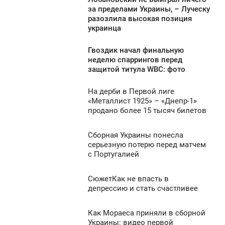
1:40
за пределами Украины, – Луческу
разозлила высокая позиция
СРЕДА
украинца
826
Гвоздик начал финальную
1:00
неделю спаррингов перед
защитой титула WBC: фото
СРЕДА
На дерби в Первой лиге
626
0:40
«Металлист 1925» – «Днепр-1»
продано более 15 тысяч билетов
СРЕДА
0
Сборная Украины понесла
0:10
серьезную потерю перед матчем
с Португалией
СРЕДА
755
0
СюжетКак не впасть в
0:00
депрессию и стать счастливее
СРЕДА
613
Как Мораеса приняли в сборной
9:50
0
Украины: видео первой