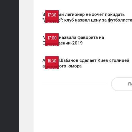
ВТОРНИК
714
0
Звездный легионер не хочет покидать
17:30
"Динамо": клуб назвал цену за футболист
ВТОРНИК
687
0
MARUV назвала фаворита на
17:00
Евровидении-2019
ВТОРНИК
724
0
Андрей Шабанов сделает Киев столицей
16:30
авторского юмора
ВТОРНИК
905
0
П
501