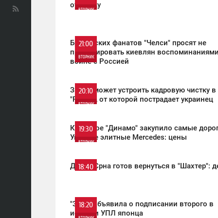
отставку
ВТОРНИК
0
Британских фанатов "Челси" просят не
21:00
провоцировать киевлян воспоминаниями
640
ВТОРНИК
войне с Россией
0
Зидан может устроить кадровую чистку в
20:10
"Реале", от которой пострадает украинец
774
ВТОРНИК
0
Киевское "Динамо" закупило самые дорог
19:30
Украине элитные Mercedes: цены
ВТОРНИК
450
0
Дарио Срна готов вернуться в "Шахтер": д
18:40
ВТОРНИК
586
0
"Заря" объявила о подписании второго в
18:20
истории УПЛ японца