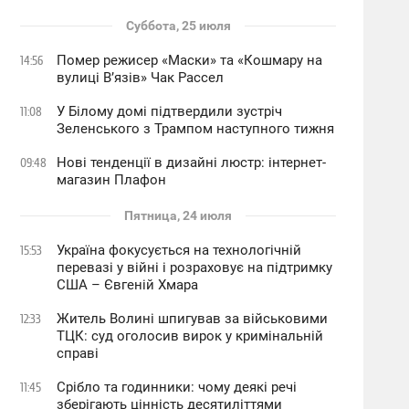
Суббота, 25 июля
Помер режисер «Маски» та «Кошмару на
14:56
вулиці В’язів» Чак Рассел
У Білому домі підтвердили зустріч
11:08
Зеленського з Трампом наступного тижня
Нові тенденції в дизайні люстр: інтернет-
09:48
магазин Плафон
Пятница, 24 июля
Україна фокусується на технологічній
15:53
перевазі у війні і розраховує на підтримку
США – Євгеній Хмара
Житель Волині шпигував за військовими
12:33
ТЦК: суд оголосив вирок у кримінальній
справі
Срібло та годинники: чому деякі речі
11:45
зберігають цінність десятиліттями