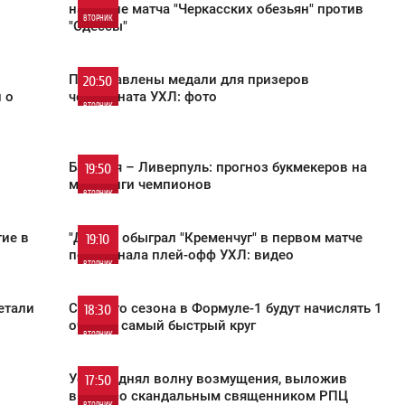
накануне матча "Черкасских обезьян" против
ВТОРНИК
"Одессы"
0
Представлены медали для призеров
20:50
 о
чемпионата УХЛ: фото
651
ВТОРНИК
0
Бавария – Ливерпуль: прогноз букмекеров на
19:50
матч Лиги чемпионов
413
ВТОРНИК
0
ие в
"Днепр" обыграл "Кременчуг" в первом матче
19:10
полуфинала плей-офф УХЛ: видео
ВТОРНИК
843
0
етали
С нового сезона в Формуле-1 будут начислять 1
18:30
очко за самый быстрый круг
ВТОРНИК
618
0
Усик поднял волну возмущения, выложив
17:50
видео со скандальным священником РПЦ