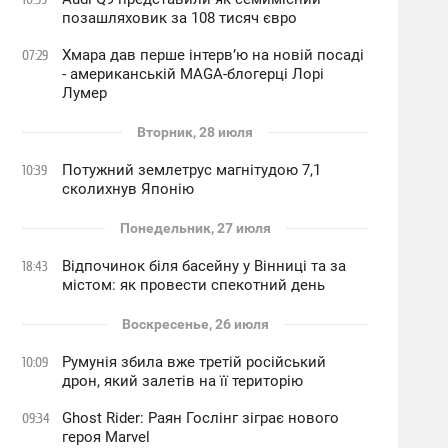
позашляховик за 108 тисяч євро
Хмара дав перше інтервʼю на новій посаді
07:29
- американській MAGA-блогерці Лорі
Лумер
Вторник, 28 июля
Потужний землетрус магнітудою 7,1
10:39
сколихнув Японію
Понедельник, 27 июля
Відпочинок біля басейну у Вінниці та за
18:43
містом: як провести спекотний день
Воскресенье, 26 июля
Румунія збила вже третій російський
10:09
дрон, який залетів на її територію
Ghost Rider: Раян Гослінг зіграє нового
09:34
героя Marvel