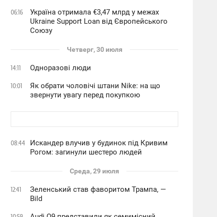
Україна отримала €3,47 млрд у межах
06:16
Ukraine Support Loan від Європейського
Союзу
Четверг, 30 июля
Одноразові люди
14:11
Як обрати чоловічі штани Nike: на що
10:01
звернути увагу перед покупкою
Искандер влучив у будинок під Кривим
08:44
Рогом: загинули шестеро людей
Среда, 29 июля
Зеленський став фаворитом Трампа, —
12:41
Bild
Audi Q9 представили як семимісний
10:59