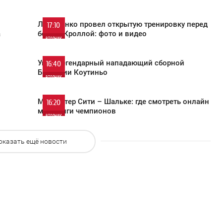
ВТОРНИК
751
0
Ломаченко провел открытую тренировку перед
17:10
а
боем с Кроллой: фото и видео
ВТОРНИК
706
0
Умер легендарный нападающий сборной
16:40
Бразилии Коутиньо
ВТОРНИК
723
0
Манчестер Сити – Шальке: где смотреть онлайн
16:20
матч Лиги чемпионов
ВТОРНИК
441
0
оказать ещё новости
652