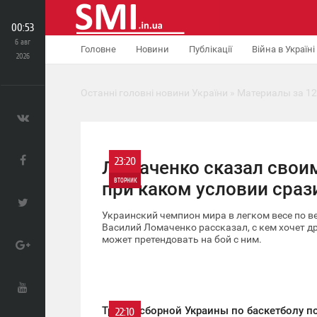
00:53
6 авг
Головне
Новини
Публікації
Війна в Україні
2026
Останні головні новини України
» Материалы за 12
23:20
Ломаченко сказал свои
ВТОРНИК
при каком условии сраз
0
Украинский чемпион мира в легком весе по 
Василий Ломаченко рассказал, с кем хочет др
может претендовать на бой с ним.
681
Тренер сборной Украины по баскетболу п
22:10