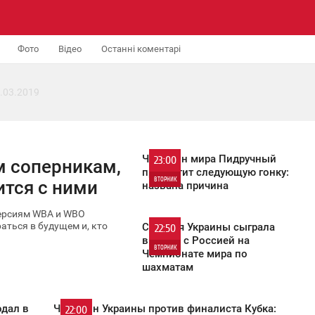
Фото
Відео
Останні коментарі
.03.2019
Чемпион мира Пидручный
23:00
м соперникам,
пропустит следующую гонку:
ВТОРНИК
ится с ними
названа причина
704
версиям WBA и WBO
аться в будущем и, кто
Сборная Украины сыграла
22:50
вничью с Россией на
ВТОРНИК
Чемпионате мира по
шахматам
548
одал в
Чемпион Украины против финалиста Кубка:
22:00