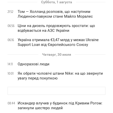
Суббота, 1 августа
Том — Холланд розповів, що наступним
21:52
Людиною-павуком стане Майлз Моралес
Ціни на дизель продовжують зростати: що
06:56
відбувається на АЗС України
Україна отримала €3,47 млрд у межах Ukraine
06:16
Support Loan від Європейського Союзу
Четверг, 30 июля
Одноразові люди
14:11
Як обрати чоловічі штани Nike: на що звернути
10:01
увагу перед покупкою
Искандер влучив у будинок під Кривим Рогом:
08:44
загинули шестеро людей