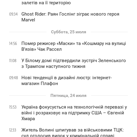
залетів на її територію
Ghost Rider: Раян Гослінг зіграє нового героя
09:34
Marvel
Суббота, 25 июля
Помер режисер «Маски» та «Кошмару на вулиці
14:56
В’язів» Чак Рассел
У Білому домі підтвердили зустріч Зеленського
11:08
з Трампом наступного тижня
Нові тенденції в дизайні люстр: інтернет-
09:48
магазин Плафон
Пятница, 24 июля
Україна фокусується на технологічній перевазі у
15:53
війні і розраховує на підтримку США – Євгеній
Хмара
Житель Волині шпигував за військовими ТЦК:
12:33
суд оголосив вирок у кримінальній справі