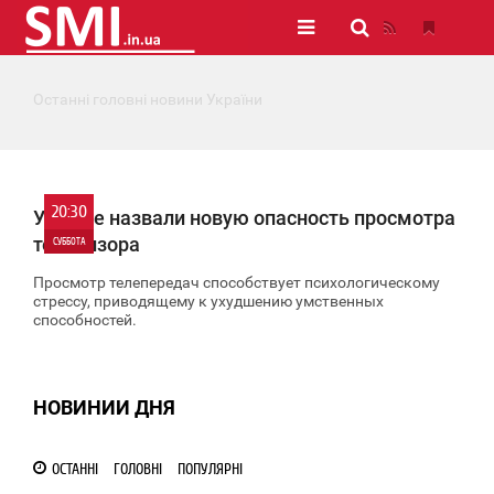
Останні головні новини України
20:30
Ученые назвали новую опасность просмотра
телевизора
СУББОТА
Просмотр телепередач способствует психологическому
0
стрессу, приводящему к ухудшению умственных
способностей.
713
НОВИНИИ ДНЯ
ОСТАННІ
ГОЛОВНІ
ПОПУЛЯРНІ