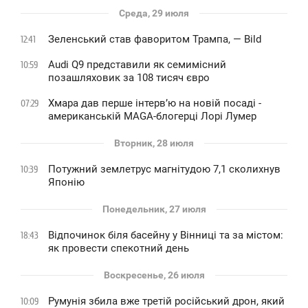
Среда, 29 июля
Зеленський став фаворитом Трампа, — Bild
12:41
Audi Q9 представили як семимісний
10:59
позашляховик за 108 тисяч євро
Хмара дав перше інтервʼю на новій посаді -
07:29
американській MAGA-блогерці Лорі Лумер
Вторник, 28 июля
Потужний землетрус магнітудою 7,1 сколихнув
10:39
Японію
Понедельник, 27 июля
Відпочинок біля басейну у Вінниці та за містом:
18:43
як провести спекотний день
Воскресенье, 26 июля
Румунія збила вже третій російський дрон, який
10:09