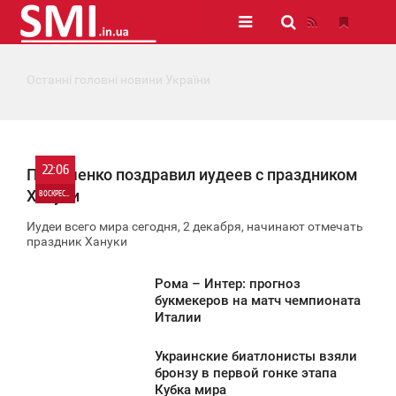
Останні головні новини України
22:06
Порошенко поздравил иудеев с праздником
Хануки
ВОСКРЕСЕНЬЕ
Иудеи всего мира сегодня, 2 декабря, начинают отмечать
0
праздник Хануки
976
Рома – Интер: прогноз
1:54
букмекеров на матч чемпионата
Италии
ВОСКРЕСЕНЬЕ
Украинские биатлонисты взяли
829
1:22
бронзу в первой гонке этапа
Кубка мира
ВОСКРЕСЕНЬЕ