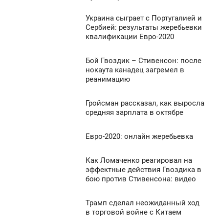
Украина сыграет с Португалией и
929
21:12
Сербией: результаты жеребьевки
квалификации Евро-2020
ВОСКРЕСЕНЬЕ
0
Бой Гвоздик – Стивенсон: после
0:34
нокаута канадец загремел в
реанимацию
ВОСКРЕСЕНЬЕ
735
0
Гройсман рассказал, как выросла
9:42
средняя зарплата в октябре
ВОСКРЕСЕНЬЕ
642
Евро-2020: онлайн жеребьевка
9:34
0
ВОСКРЕСЕНЬЕ
Как Ломаченко реагировал на
9:18
981
эффектные действия Гвоздика в
0
бою против Стивенсона: видео
ВОСКРЕСЕНЬЕ
975
0
Трамп сделал неожиданный ход
9:02
в торговой войне с Китаем