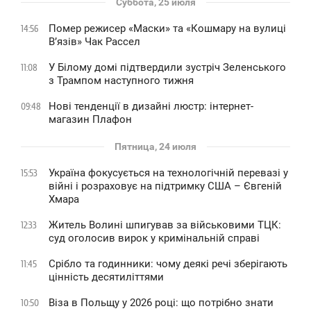
Суббота, 25 июля
Помер режисер «Маски» та «Кошмару на вулиці
14:56
В’язів» Чак Рассел
У Білому домі підтвердили зустріч Зеленського
11:08
з Трампом наступного тижня
Нові тенденції в дизайні люстр: інтернет-
09:48
магазин Плафон
Пятница, 24 июля
Україна фокусується на технологічній перевазі у
15:53
війні і розраховує на підтримку США – Євгеній
Хмара
Житель Волині шпигував за військовими ТЦК:
12:33
суд оголосив вирок у кримінальній справі
Срібло та годинники: чому деякі речі зберігають
11:45
цінність десятиліттями
Віза в Польщу у 2026 році: що потрібно знати
10:50