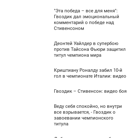
ВОСКРЕСЕНЬЕ
1 116
"Эта победа – все для меня":
8:40
0
Гвоздик дал эмоциональный
комментарий о победе над
ВОСКРЕСЕНЬЕ
Стивенсоном
693
0
Деонтей Уайлдер в супербою
7:58
против Тайсона Фьюри защитил
1 008
титул чемпиона мира
ВОСКРЕСЕНЬЕ
0
Криштиану Роналду забил 10-й
7:14
гол в чемпионате Италии: видео
ВОСКРЕСЕНЬЕ
615
Гвоздик – Стивенсон: видео боя
6:50
0
ВОСКРЕСЕНЬЕ
Веду себя спокойно, но внутри
6:14
823
все взрывается, - Гвоздик о
0
завоевании чемпионского
ВОСКРЕСЕНЬЕ
титула
796
0