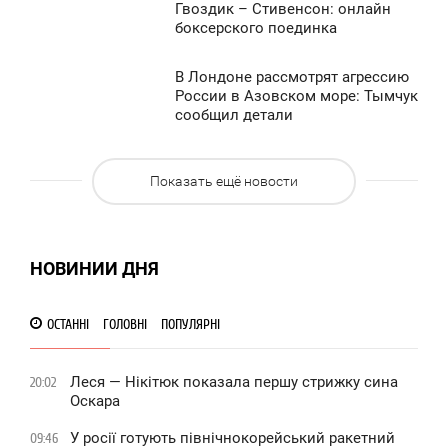
0
Гвоздик – Стивенсон: онлайн
4:50
боксерского поединка
ВОСКРЕСЕНЬЕ
833
В Лондоне рассмотрят агрессию
4:44
0
России в Азовском море: Тымчук
сообщил детали
ВОСКРЕСЕНЬЕ
876
0
Показать ещё новости
836
НОВИНИИ ДНЯ
ОСТАННІ
ГОЛОВНІ
ПОПУЛЯРНІ
Леся — Нікітюк показала першу стрижку сина
20:02
Оскара
У росії готують північнокорейський ракетний
09:46