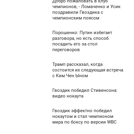
Добро пожаловать в клуб
6:08
чемпионов, - Ломаченко и Усик
1 114
поздравили Гвоздика с
ВОСКРЕСЕНЬЕ
чемпионским поясом
0
Порошенко: Путин избегает
6:06
разговора, но есть способ
876
посадить его за стол
ВОСКРЕСЕНЬЕ
переговоров
0
Трамп рассказал, когда
5:52
состоится их следующая встреча
1 011
с Ким Чен Ыном
ВОСКРЕСЕНЬЕ
0
Гвоздик победил Стивенсона:
5:36
видео нокаута
ВОСКРЕСЕНЬЕ
1 054
Гвоздик эффектно победил
5:00
0
нокаутом и стал чемпионом
мира по боксу по версии WBC
ВОСКРЕСЕНЬЕ
894