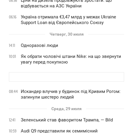
Ціни на дизель продовжують зростати: що
06:56
відбувається на АЗС України
Україна отримала €3,47 млрд у межах Ukraine
06:16
Support Loan від Європейського Союзу
Четверг, 30 июля
Одноразові люди
14:11
Як обрати чоловічі штани Nike: на що звернути
10:01
увагу перед покупкою
Искандер влучив у будинок під Кривим Рогом:
08:44
загинули шестеро людей
Среда, 29 июля
Зеленський став фаворитом Трампа, — Bild
12:41
Audi Q9 представили як семимісний
10:59