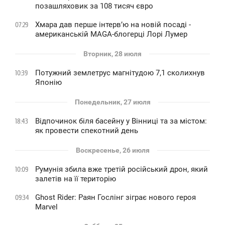
позашляховик за 108 тисяч євро
Хмара дав перше інтервʼю на новій посаді -
07:29
американській MAGA-блогерці Лорі Лумер
Вторник, 28 июля
Потужний землетрус магнітудою 7,1 сколихнув
10:39
Японію
Понедельник, 27 июля
Відпочинок біля басейну у Вінниці та за містом:
18:43
як провести спекотний день
Воскресенье, 26 июля
Румунія збила вже третій російський дрон, який
10:09
залетів на її територію
Ghost Rider: Раян Гослінг зіграє нового героя
09:34
Marvel