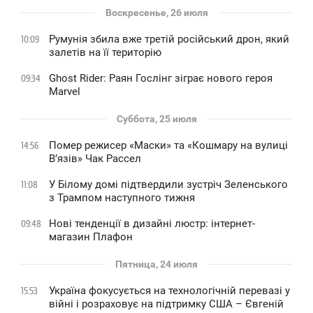
Воскресенье, 26 июля
Румунія збила вже третій російський дрон, який
10:09
залетів на її територію
Ghost Rider: Раян Гослінг зіграє нового героя
09:34
Marvel
Суббота, 25 июля
Помер режисер «Маски» та «Кошмару на вулиці
14:56
В’язів» Чак Рассел
У Білому домі підтвердили зустріч Зеленського
11:08
з Трампом наступного тижня
Нові тенденції в дизайні люстр: інтернет-
09:48
магазин Плафон
Пятница, 24 июля
Україна фокусується на технологічній перевазі у
15:53
війні і розраховує на підтримку США – Євгеній