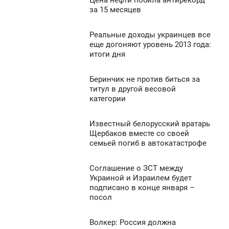
Цена нефти побила антирекорд
0:34
за 15 месяцев
812
ТОРНИК
Реальные доходы украинцев все
0:22
0
еще догоняют уровень 2013 года:
итоги дня
ТОРНИК
1 130
0
Беринчик не против биться за
0:16
титул в другой весовой
категории
ТОРНИК
931
0
Известный белорусский вратарь
0:00
Щербаков вместе со своей
семьей погиб в автокатастрофе
ТОРНИК
969
0
Соглашение о ЗСТ между
9:58
Украиной и Израилем будет
подписано в конце января –
ТОРНИК
1 044
посол
0
Волкер: Россия должна