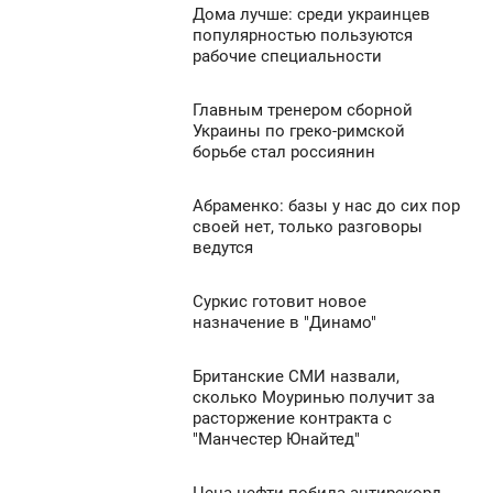
Дома лучше: среди украинцев
685
2:26
популярностью пользуются
рабочие специальности
ТОРНИК
0
Главным тренером сборной
2:18
Украины по греко-римской
борьбе стал россиянин
ТОРНИК
1 104
0
Абраменко: базы у нас до сих пор
1:38
своей нет, только разговоры
ведутся
ТОРНИК
760
0
Суркис готовит новое
1:02
назначение в "Динамо"
ТОРНИК
560
Британские СМИ назвали,
0:36
0
сколько Моуринью получит за
расторжение контракта с
ТОРНИК
"Манчестер Юнайтед"
796
0