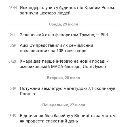
Искандер влучив у будинок під Кривим Рогом:
08:44
загинули шестеро людей
Среда, 29 июля
Зеленський став фаворитом Трампа, — Bild
12:41
Audi Q9 представили як семимісний
10:59
позашляховик за 108 тисяч євро
Хмара дав перше інтервʼю на новій посаді -
07:29
американській MAGA-блогерці Лорі Лумер
Вторник, 28 июля
Потужний землетрус магнітудою 7,1 сколихнув
10:39
Японію
Понедельник, 27 июля
Відпочинок біля басейну у Вінниці та за містом:
18:43
як провести спекотний день