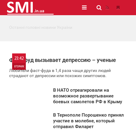
Останні головні новини України
23:42
Фаст-фуд вызывает депрессию – ученые
ВТОРНИК
Любители фаст-фуда в 1,4 раза чаще других людей
страдают от депрессии или похожих симптомов.
0
В НАТО отреагировали на
858
3:36
возможное развертывание
боевых самолетов РФ в Крыму
ТОРНИК
В Тернополе Порошенко принял
898
2:50
участие в молебне, который
отправил Филарет
ТОРНИК