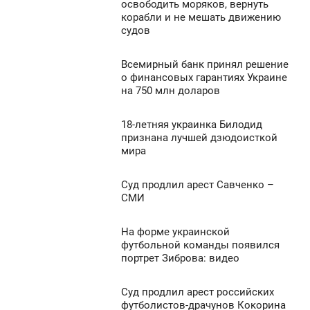
9:48
освободить моряков, вернуть
894
корабли и не мешать движению
ТОРНИК
судов
0
Всемирный банк принял решение
9:30
о финансовых гарантиях Украине
886
на 750 млн доларов
ТОРНИК
0
18-летняя украинка Билодид
9:26
признана лучшей дзюдоисткой
мира
ТОРНИК
1 003
0
Суд продлил арест Савченко –
9:24
СМИ
ТОРНИК
721
На форме украинской
9:20
0
футбольной команды появился
портрет Зиброва: видео
ТОРНИК
708
0
Суд продлил арест российских
19:12
футболистов-драчунов Кокорина