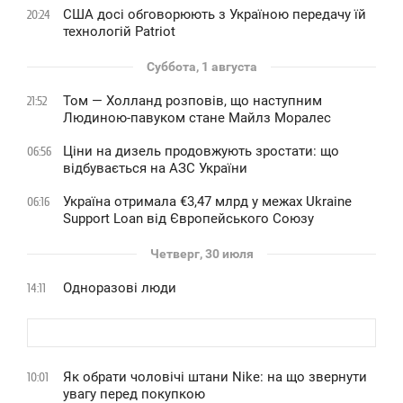
США досі обговорюють з Україною передачу їй
20:24
технологій Patriot
Суббота, 1 августа
Том — Холланд розповів, що наступним
21:52
Людиною-павуком стане Майлз Моралес
Ціни на дизель продовжують зростати: що
06:56
відбувається на АЗС України
Україна отримала €3,47 млрд у межах Ukraine
06:16
Support Loan від Європейського Союзу
Четверг, 30 июля
Одноразові люди
14:11
Як обрати чоловічі штани Nike: на що звернути
10:01
увагу перед покупкою