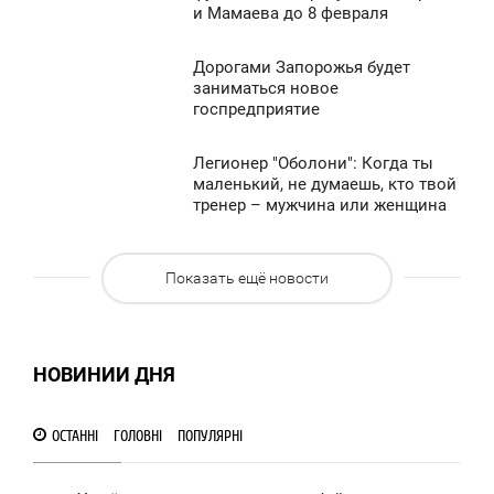
и Мамаева до 8 февраля
ТОРНИК
891
0
Дорогами Запорожья будет
9:10
заниматься новое
госпредприятие
ТОРНИК
907
0
Легионер "Оболони": Когда ты
8:58
маленький, не думаешь, кто твой
тренер – мужчина или женщина
ТОРНИК
859
0
Показать ещё новости
1 172
НОВИНИИ ДНЯ
ОСТАННІ
ГОЛОВНІ
ПОПУЛЯРНІ