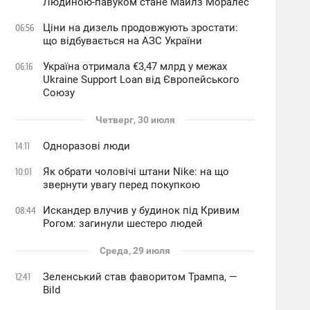
Людиною-павуком стане Майлз Моралес
Ціни на дизель продовжують зростати:
06:56
що відбувається на АЗС України
Україна отримала €3,47 млрд у межах
06:16
Ukraine Support Loan від Європейського
Союзу
Четверг, 30 июля
Одноразові люди
14:11
Як обрати чоловічі штани Nike: на що
10:01
звернути увагу перед покупкою
Искандер влучив у будинок під Кривим
08:44
Рогом: загинули шестеро людей
Среда, 29 июля
Зеленський став фаворитом Трампа, —
12:41
Bild