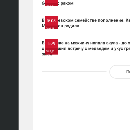
борьбе с раком
ПОНЕДЕЛЬНИК
1 171
0
В королевском семействе пополнение. К
16:08
Миддлтон родила
ПОНЕДЕЛЬНИК
482
0
В Америке на мужчину напала акула - до 
15:29
он пережил встречу с медведем и укус гр
ПОНЕДЕЛЬНИК
змеи
969
0
П
1 524