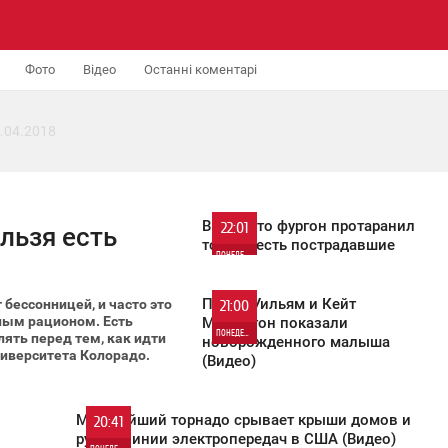
Фото
Відео
Останні коментарі
.04.2018
В Торонто фургон протаранил
22:01
льзя есть
толпу - есть пострадавшие
ПОНЕДЕЛЬНИК
541
Принц Уильям и Кейт
бессонницей, и часто это
21:00
ным рационом. Есть
Миддлтон показали
ПОНЕДЕЛЬНИК
ять перед тем, как идти
новорожденного малыша
ниверситета Колорадо.
(Видео)
833
Мощнейший торнадо срывает крыши домов и
20:41
рушит линии электропередач в США (Видео)