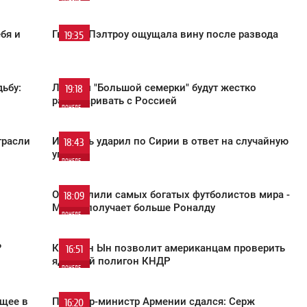
ПОНЕДЕЛЬНИК
0
бя и
Гвинет Пэлтроу ощущала вину после развода
19:35
ПОНЕДЕЛЬНИК
1 493
0
ьбу:
Лидеры "Большой семерки" будут жестко
19:18
разговаривать с Россией
ПОНЕДЕЛЬНИК
922
1
трасли
Израиль ударил по Сирии в ответ на случайную
18:43
угрозу
ПОНЕДЕЛЬНИК
889
1
Определили самых богатых футболистов мира -
18:09
Месси получает больше Роналду
ПОНЕДЕЛЬНИК
2 032
0
?
Ким Чен Ын позволит американцам проверить
16:51
ядерный полигон КНДР
ПОНЕДЕЛЬНИК
795
0
щее в
Премьер-министр Армении сдался: Серж
16:20