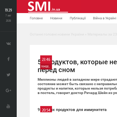
19:29
7 авг
Головне
Новини
Публікації
Війна в Україні
2026
Останні головні новини України
» Материалы за 23
23:46
5 продуктов, которые не
ПОНЕДЕЛЬНИК
перед сном
0
Миллионы людей в западном мире страдают 
состояние может быть связано с неправиль
продукты и напитки, которые нельзя потребл
723
в постель, говорит доктор Ричард Шейн из у
9 лучших продуктов для иммунитета
20:54