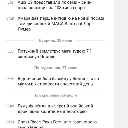
Audi Q9 представили як семимісний
10:59
позашляховик за 108 тисяч євро
Хмара дав перше інтервʼю на новій посаді
07:29
- американській MAGA-блогерці Лорі
Лумер
Вторник, 28 июля
Потужний землетрус магнітудою 7,1
10:39
сколихнув Японію
Понедельник, 27 июля
Відпочинок біля басейну у Вінниці та за
18:43
містом: як провести спекотний день
Воскресенье, 26 июля
Румунія збила вже третій російський
10:09
дрон, який залетів на її територію
Ghost Rider: Раян Гослінг зіграє нового
09:34
героя Marvel