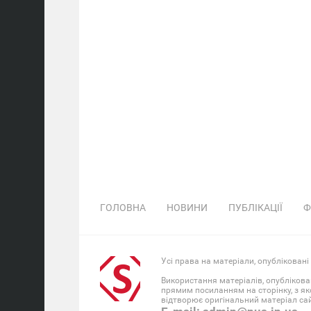
ГОЛОВНА
НОВИНИ
ПУБЛІКАЦІЇ
Ф
Усі права на матеріали, опубліковані
Використання матеріалів, опублікова
прямим посиланням на сторінку, з як
відтворює оригінальний матеріал сайт