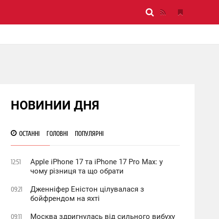
НОВИНИИ ДНЯ
ОСТАННІ
ГОЛОВНІ
ПОПУЛЯРНІ
Apple iPhone 17 та iPhone 17 Pro Max: у
12:51
чому різниця та що обрати
Дженніфер Еністон цілувалася з
09:21
бойфрендом на яхті
Москва здригнулась від сильного вибуху
09:11