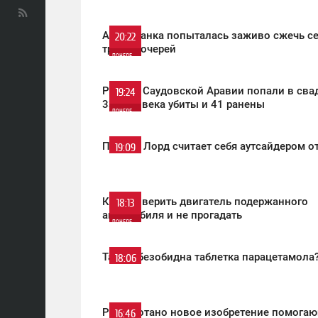
ПОНЕДЕЛЬНИК
0
Американка попыталась заживо сжечь се
20:22
троих дочерей
ПОНЕДЕЛЬНИК
1 063
0
Ракеты Саудовской Аравии попали в свад
19:24
33 человека убиты и 41 ранены
ПОНЕДЕЛЬНИК
731
0
Певица Лорд считает себя аутсайдером о
19:09
ПОНЕДЕЛЬНИК
1 747
0
Как проверить двигатель подержанного
18:13
автомобиля и не прогадать
ПОНЕДЕЛЬНИК
989
0
Так ли безобидна таблетка парацетамола
18:06
ПОНЕДЕЛЬНИК
2 095
0
Разработано новое изобретение помогаю
16:46