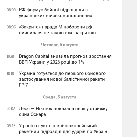
РФ формує бойові підрозділи з
08:09
українських військовополонених
«Закрита» нарада Міноборони рф
08:06
виявилася не такою вже закритою
Четверг, 6 августа
Dragon Capital знизила прогноз зростання
19:28
ВВП України у 2026 році до 1%
Україна готується до першого бойового
10:10
застосування нової балістичної ракети
FP-7
Среда, 5 августа
Леся — Нікітюк показала першу стрижку
20:02
сина Оскара
У росії готують північнокорейський
09:46
ракетний підрозділ для ударів по Україні