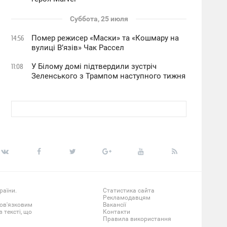
Суббота, 25 июля
Помер режисер «Маски» та «Кошмару на
14:56
вулиці В’язів» Чак Рассел
У Білому домі підтвердили зустріч
11:08
Зеленського з Трампом наступного тижня
раїни.
Статистика сайта
Рекламодавцям
бов'язковим
Вакансії
 тексті, що
Контакти
Правила використання