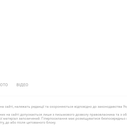
ОТО
ВІДЕО
 на сайті, належать редакції та охороняються відповідно до законодавства Ук
них на сайті допускається лише з письмового дозволу правовласника та з о
ої матеріал запозичений. Гіперпосилання має розміщуватися безпосередньо в
у, до або після цитованого блоку.