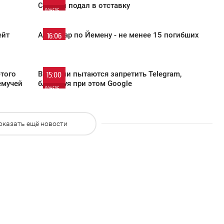
Саргсян подал в отставку
ПОНЕДЕЛЬНИК
1 053
0
ейт
Авиаудар по Йемену - не менее 15 погибших
16:06
ПОНЕДЕЛЬНИК
1 145
0
этого
В России пытаются запретить Telegram,
15:00
емучей
блокируя при этом Google
ПОНЕДЕЛЬНИК
675
0
оказать ещё новости
938