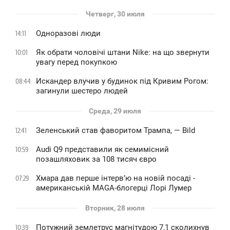
Четверг, 30 июля
Одноразові люди
14:11
Як обрати чоловічі штани Nike: на що звернути
10:01
увагу перед покупкою
Искандер влучив у будинок під Кривим Рогом:
08:44
загинули шестеро людей
Среда, 29 июля
Зеленський став фаворитом Трампа, — Bild
12:41
Audi Q9 представили як семимісний
10:59
позашляховик за 108 тисяч євро
Хмара дав перше інтервʼю на новій посаді -
07:29
американській MAGA-блогерці Лорі Лумер
Вторник, 28 июля
Потужний землетрус магнітудою 7,1 сколихнув
10:39