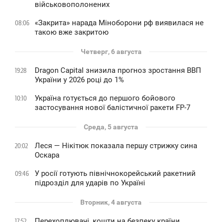
військовополонених
«Закрита» нарада Міноборони рф виявилася не
08:06
такою вже закритою
Четверг, 6 августа
Dragon Capital знизила прогноз зростання ВВП
19:28
України у 2026 році до 1%
Україна готується до першого бойового
10:10
застосування нової балістичної ракети FP-7
Среда, 5 августа
Леся — Нікітюк показала першу стрижку сина
20:02
Оскара
У росії готують північнокорейський ракетний
09:46
підрозділ для ударів по Україні
Вторник, 4 августа
Перехоплювачі, кошти на безпеку країни,
17:52