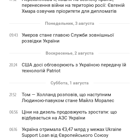
перенесення війни на територію росії: Євгеній
Хмара озвучив пріоритети для дипломатів
Понедельник, 3 августа
Умеров стане главою Служби зовнішньої
09:43
розвідки України
Воскресенье, 2 августа
США досі обговорюють з Україною передачу їй
20:24
технологій Patriot
Суббота, 1 августа
Том — Холланд розповів, що наступним
21:52
Людиною-павуком стане Майлз Моралес
Ціни на дизель продовжують зростати: що
06:56
відбувається на АЗС України
Україна отримала €3,47 млрд у межах Ukraine
06:16
Support Loan від Європейського Союзу