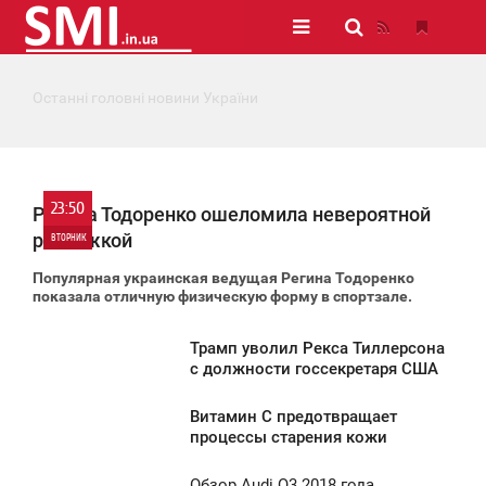
Останні головні новини України
23:50
Регина Тодоренко ошеломила невероятной
растяжкой
ВТОРНИК
Популярная украинская ведущая Регина Тодоренко
0
показала отличную физическую форму в спортзале.
2 809
Трамп уволил Рекса Тиллерсона
5:35
с должности госсекретаря США
ТОРНИК
Витамин С предотвращает
2:14
процессы старения кожи
1 646
ТОРНИК
Обзор Audi Q3 2018 года