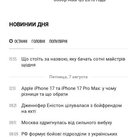
0:48
564
ТОРНИК
НОВИНИИ ДНЯ
0
1 391
ОСТАННІ
ГОЛОВНІ
ПОПУЛЯРНІ
Що стоїть за назвою, яку бачать сотні майстрів
15:55
щодня
Пятница, 7 августа
Apple iPhone 17 та iPhone 17 Pro Max: у чому
12:51
різниця та що обрати
Дженніфер Еністон цілувалася з бойфрендом
09:21
на яхті
Москва здригнулась від сильного вибуху
09:11
РФ формує бойові підрозділи з українських
08:09