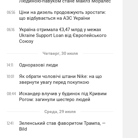
Людиною-павуком стане Майлз Моралес
Ціни на дизель продовжують зростати:
06:56
що відбувається на АЗС України
Україна отримала €3,47 млрд у межах
06:16
Ukraine Support Loan від Європейського
Союзу
Четверг, 30 июля
Одноразові люди
14:11
Як обрати чоловічі штани Nike: на що
10:01
звернути увагу перед покупкою
Искандер влучив у будинок під Кривим
08:44
Рогом: загинули шестеро людей
Среда, 29 июля
Зеленський став фаворитом Трампа, —
12:41
Bild