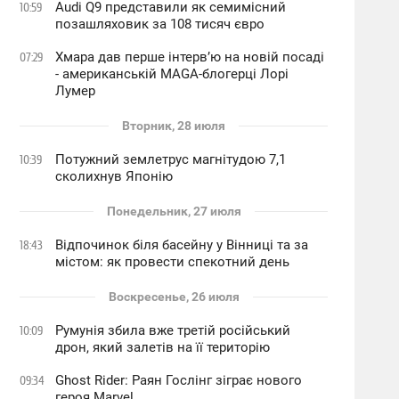
Audi Q9 представили як семимісний
10:59
позашляховик за 108 тисяч євро
Хмара дав перше інтервʼю на новій посаді
07:29
- американській MAGA-блогерці Лорі
Лумер
Вторник, 28 июля
Потужний землетрус магнітудою 7,1
10:39
сколихнув Японію
Понедельник, 27 июля
Відпочинок біля басейну у Вінниці та за
18:43
містом: як провести спекотний день
Воскресенье, 26 июля
Румунія збила вже третій російський
10:09
дрон, який залетів на її територію
Ghost Rider: Раян Гослінг зіграє нового
09:34
героя Marvel