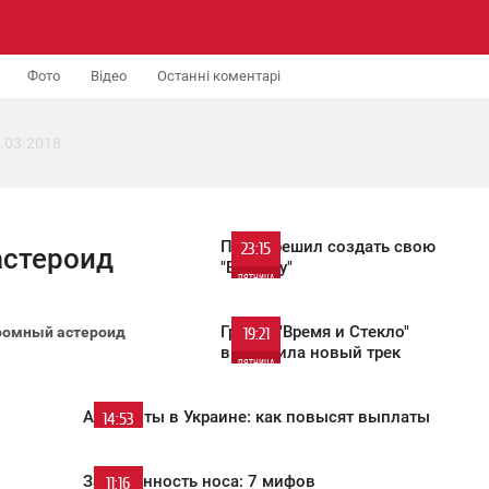
Фото
Відео
Останні коментарі
.03.2018
Потап решил создать свою
23:15
астероид
"ВИА Гру"
ПЯТНИЦА
4 209
Группа "Время и Стекло"
громный астероид
19:21
выпустила новый трек
ПЯТНИЦА
1 580
Алименты в Украине: как повысят выплаты
14:53
ПЯТНИЦА
Заложенность носа: 7 мифов
11:16