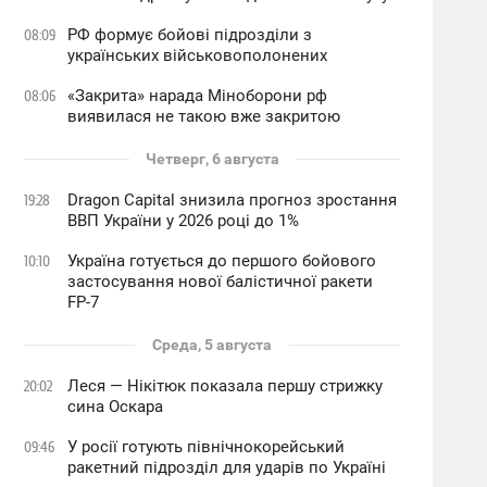
РФ формує бойові підрозділи з
08:09
українських військовополонених
«Закрита» нарада Міноборони рф
08:06
виявилася не такою вже закритою
Четверг, 6 августа
Dragon Capital знизила прогноз зростання
19:28
ВВП України у 2026 році до 1%
Україна готується до першого бойового
10:10
застосування нової балістичної ракети
FP-7
Среда, 5 августа
Леся — Нікітюк показала першу стрижку
20:02
сина Оскара
У росії готують північнокорейський
09:46
ракетний підрозділ для ударів по Україні