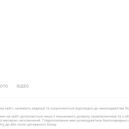
ОТО
ВІДЕО
 на сайті, належать редакції та охороняються відповідно до законодавства Ук
них на сайті допускається лише з письмового дозволу правовласника та з о
ої матеріал запозичений. Гіперпосилання має розміщуватися безпосередньо в
у, до або після цитованого блоку.