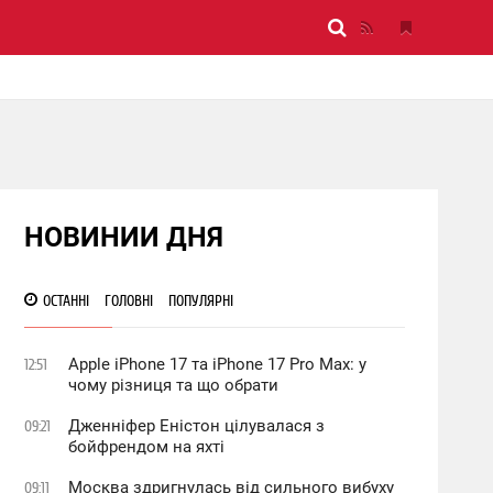
НОВИНИИ ДНЯ
ОСТАННІ
ГОЛОВНІ
ПОПУЛЯРНІ
Apple iPhone 17 та iPhone 17 Pro Max: у
12:51
чому різниця та що обрати
Дженніфер Еністон цілувалася з
09:21
бойфрендом на яхті
Москва здригнулась від сильного вибуху
09:11