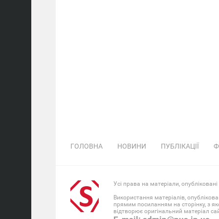
ГОЛОВНА
НОВИНИ
ПУБЛІКАЦІЇ
Ф
Усі права на матеріали, опубліковані
Використання матеріалів, опублікова
прямим посиланням на сторінку, з як
відтворює оригінальний матеріал сайт