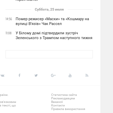
Суббота, 25 июля
Помер режисер «Маски» та «Кошмару на
14:56
вулиці В’язів» Чак Рассел
У Білому домі підтвердили зустріч
11:08
Зеленського з Трампом наступного тижня
раїни.
Статистика сайта
Рекламодавцям
бов'язковим
Вакансії
 тексті, що
Контакти
Правила використання