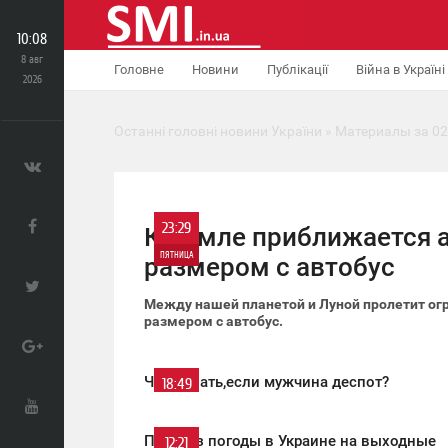
10:08
8 авг
Головне
Новини
Публікації
Війна в Україні
2026
Останні головні новини України
» Материалы за 02
23:29
К Земле приближается 
ПЯТНИЦА
размером с автобус
0
Между нашей планетой и Луной пролетит о
размером с автобус.
486
Что делать,если мужчина деспот?
18:49
ПЯТНИЦА
Прогноз погоды в Украине на выходные
12:21