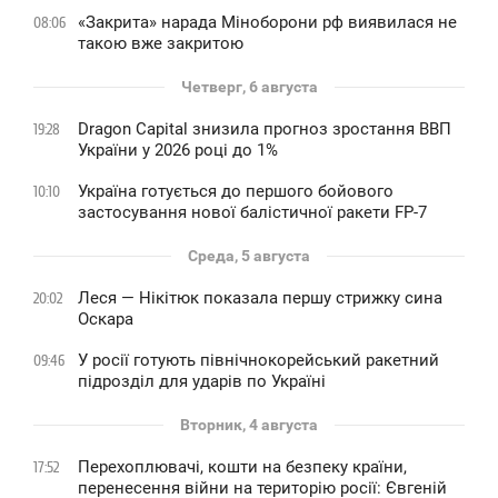
«Закрита» нарада Міноборони рф виявилася не
08:06
такою вже закритою
Четверг, 6 августа
Dragon Capital знизила прогноз зростання ВВП
19:28
України у 2026 році до 1%
Україна готується до першого бойового
10:10
застосування нової балістичної ракети FP-7
Среда, 5 августа
Леся — Нікітюк показала першу стрижку сина
20:02
Оскара
У росії готують північнокорейський ракетний
09:46
підрозділ для ударів по Україні
Вторник, 4 августа
Перехоплювачі, кошти на безпеку країни,
17:52
перенесення війни на територію росії: Євгеній