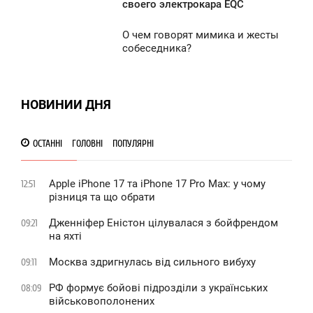
3:54
своего электрокара EQC
935
ЕТВЕРГ
О чем говорят мимика и жесты
3:34
собеседника?
906
ЕТВЕРГ
0
НОВИНИИ ДНЯ
1 029
ОСТАННІ
ГОЛОВНІ
ПОПУЛЯРНІ
Apple iPhone 17 та iPhone 17 Pro Max: у чому
12:51
різниця та що обрати
Дженніфер Еністон цілувалася з бойфрендом
09:21
на яхті
Москва здригнулась від сильного вибуху
09:11
РФ формує бойові підрозділи з українських
08:09
військовополонених