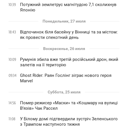
Потужний землетрус магнітудою 7,1 сколихнув
10:39
Японію
Понедельник, 27 июля
Відпочинок біля басейну у Вінниці та за містом:
18:43
як провести спекотний день
Воскресенье, 26 июля
Румунія збила вже третій російський дрон, який
10:09
залетів на її територію
Ghost Rider: Раян Гослінг зіграє нового героя
09:34
Marvel
Суббота, 25 июля
Помер режисер «Маски» та «Кошмару на вулиці
14:56
В’язів» Чак Рассел
У Білому домі підтвердили зустріч Зеленського
11:08
з Трампом наступного тижня