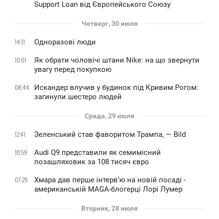
Support Loan від Європейського Союзу
Четверг, 30 июля
Одноразові люди
14:11
Як обрати чоловічі штани Nike: на що звернути
10:01
увагу перед покупкою
Искандер влучив у будинок під Кривим Рогом:
08:44
загинули шестеро людей
Среда, 29 июля
Зеленський став фаворитом Трампа, — Bild
12:41
Audi Q9 представили як семимісний
10:59
позашляховик за 108 тисяч євро
Хмара дав перше інтервʼю на новій посаді -
07:29
американській MAGA-блогерці Лорі Лумер
Вторник, 28 июля