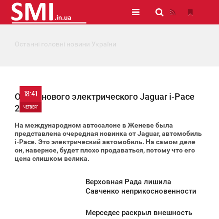
Останні головні новини України
18:41
Обзор нового электрического Jaguar i-Pace
2018
ЧЕТВЕРГ
На международном автосалоне в Женеве была
0
представлена очередная новинка от Jaguar, автомобиль
i-Pace. Это электрический автомобиль. На самом деле
он, наверное, будет плохо продаваться, потому что его
1 499
цена слишком велика.
Верховная Рада лишила
4:01
Савченко неприкосновенности
ЕТВЕРГ
Мерседес раскрыл внешность