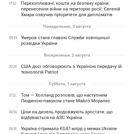
Перехоплювачі, кошти на безпеку країни,
17:52
перенесення війни на територію росії: Євгеній
Хмара озвучив пріоритети для дипломатів
Понедельник, 3 августа
Умеров стане главою Служби зовнішньої
09:43
розвідки України
Воскресенье, 2 августа
США досі обговорюють з Україною передачу їй
20:24
технологій Patriot
Суббота, 1 августа
Том — Холланд розповів, що наступним
21:52
Людиною-павуком стане Майлз Моралес
Ціни на дизель продовжують зростати: що
06:56
відбувається на АЗС України
Україна отримала €3,47 млрд у межах Ukraine
06:16