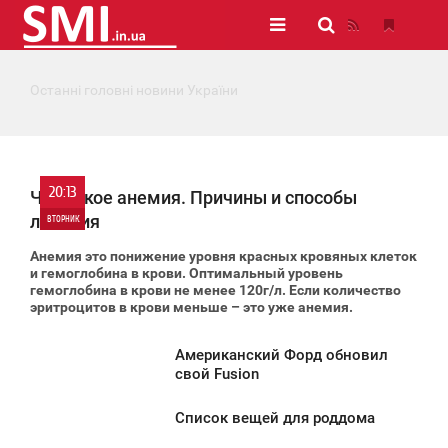
Останні головні новини України
20:13
Что такое анемия. Причины и способы
лечения
ВТОРНИК
Анемия это понижение уровня красных кровяных клеток
0
и гемоглобина в крови. Оптимальный уровень
гемоглобина в крови не менее 120г/л. Если количество
эритроцитов в крови меньше – это уже анемия.
982
Американский Форд обновил
0:10
свой Fusion
ТОРНИК
Список вещей для роддома
0:02
928