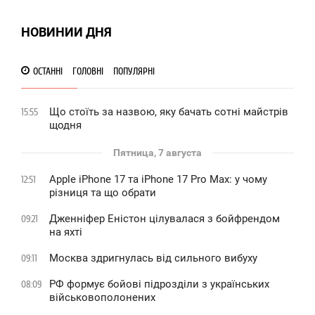
ТОРНИК
НОВИНИИ ДНЯ
1 319
ОСТАННІ
ГОЛОВНІ
ПОПУЛЯРНІ
Що стоїть за назвою, яку бачать сотні майстрів
15:55
щодня
Пятница, 7 августа
Apple iPhone 17 та iPhone 17 Pro Max: у чому
12:51
різниця та що обрати
Дженніфер Еністон цілувалася з бойфрендом
09:21
на яхті
Москва здригнулась від сильного вибуху
09:11
РФ формує бойові підрозділи з українських
08:09
військовополонених