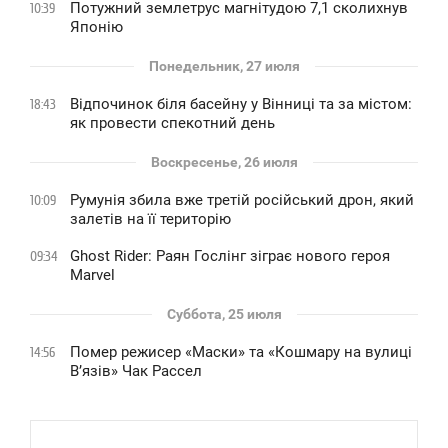
Потужний землетрус магнітудою 7,1 сколихнув
10:39
Японію
Понедельник, 27 июля
Відпочинок біля басейну у Вінниці та за містом:
18:43
як провести спекотний день
Воскресенье, 26 июля
Румунія збила вже третій російський дрон, який
10:09
залетів на її територію
Ghost Rider: Раян Гослінг зіграє нового героя
09:34
Marvel
Суббота, 25 июля
Помер режисер «Маски» та «Кошмару на вулиці
14:56
В’язів» Чак Рассел