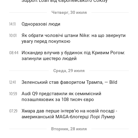
Support Loan від Європейського Союзу
Четверг, 30 июля
Одноразові люди
14:11
Як обрати чоловічі штани Nike: на що звернути
10:01
увагу перед покупкою
Искандер влучив у будинок під Кривим Рогом:
08:44
загинули шестеро людей
Среда, 29 июля
Зеленський став фаворитом Трампа, — Bild
12:41
Audi Q9 представили як семимісний
10:59
позашляховик за 108 тисяч євро
Хмара дав перше інтервʼю на новій посаді -
07:29
американській MAGA-блогерці Лорі Лумер
Вторник, 28 июля