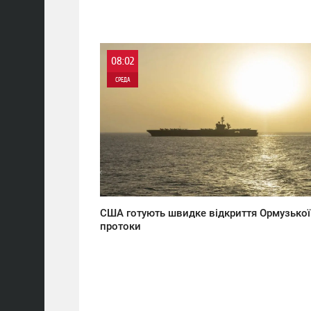
08:02
СРЕДА
0
0
США готують швидке відкриття Ормузької
протоки