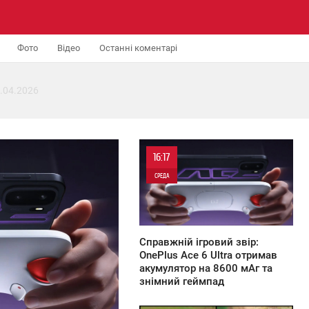
Фото
Відео
Останні коментарі
.04.2026
16:17
СРЕДА
0
Справжній ігровий звір:
OnePlus Ace 6 Ultra отримав
акумулятор на 8600 мАг та
знімний геймпад