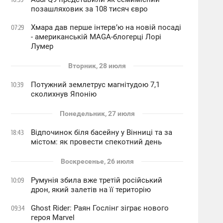
позашляховик за 108 тисяч євро
Хмара дав перше інтервʼю на новій посаді
07:29
- американській MAGA-блогерці Лорі
Лумер
Вторник, 28 июля
Потужний землетрус магнітудою 7,1
10:39
сколихнув Японію
Понедельник, 27 июля
Відпочинок біля басейну у Вінниці та за
18:43
містом: як провести спекотний день
Воскресенье, 26 июля
Румунія збила вже третій російський
10:09
дрон, який залетів на її територію
Ghost Rider: Раян Гослінг зіграє нового
09:34
героя Marvel