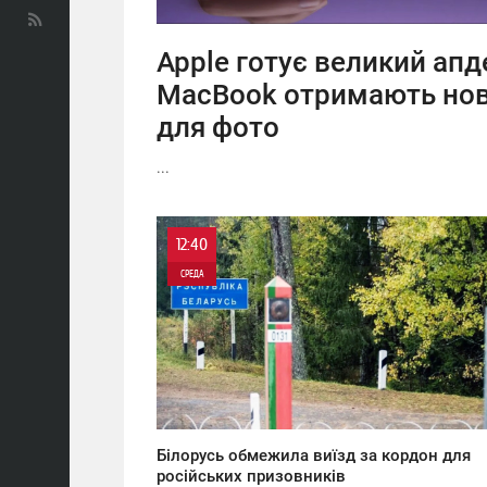
Apple готує великий апде
MacBook отримають нові
для фото
...
12:40
СРЕДА
0
0
Білорусь обмежила виїзд за кордон для
російських призовників