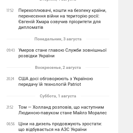
Перехоплювачі, кошти на безпеку країни,
17:52
перенесення війни на територію росії:
Євгеній Хмара озвучив пріоритети для
дипломатів
Понедельник, 3 августа
Умеров стане главою Служби зовнішньої
09:43
розвідки України
Воскресенье, 2 августа
США досі обговорюють з Україною
20:24
передачу їй технологій Patriot
Суббота, 1 августа
Том — Холланд розповів, що наступним
21:52
Людиною-павуком стане Майлз Моралес
Ціни на дизель продовжують зростати:
06:56
що відбувається на АЗС України