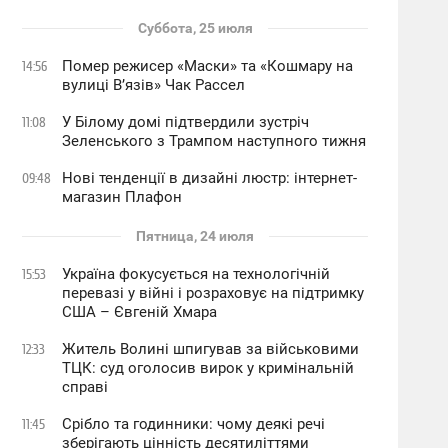
Суббота, 25 июля
Помер режисер «Маски» та «Кошмару на
14:56
вулиці В’язів» Чак Рассел
У Білому домі підтвердили зустріч
11:08
Зеленського з Трампом наступного тижня
Нові тенденції в дизайні люстр: інтернет-
09:48
магазин Плафон
Пятница, 24 июля
Україна фокусується на технологічній
15:53
перевазі у війні і розраховує на підтримку
США – Євгеній Хмара
Житель Волині шпигував за військовими
12:33
ТЦК: суд оголосив вирок у кримінальній
справі
Срібло та годинники: чому деякі речі
11:45
зберігають цінність десятиліттями