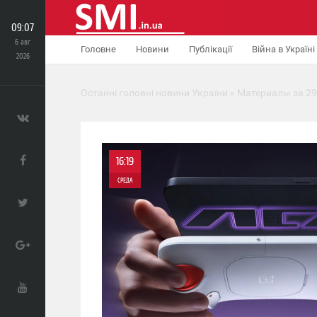
09:07
6 авг
Головне
Новини
Публікації
Війна в Україні
2026
Останні головні новини України
» Материалы за 29
16:19
СРЕДА
0
0