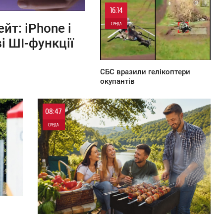
16:14
йт: iPhone і
СРЕДА
 ШІ-функції
0
СБС вразили гелікоптери
окупантів
08:47
СРЕДА
0
155