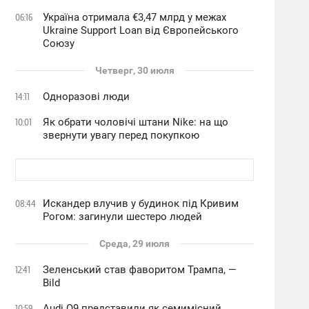
Україна отримала €3,47 млрд у межах
06:16
Ukraine Support Loan від Європейського
Союзу
Четверг, 30 июля
Одноразові люди
14:11
Як обрати чоловічі штани Nike: на що
10:01
звернути увагу перед покупкою
Искандер влучив у будинок під Кривим
08:44
Рогом: загинули шестеро людей
Среда, 29 июля
Зеленський став фаворитом Трампа, —
12:41
Bild
Audi Q9 представили як семимісний
10:59