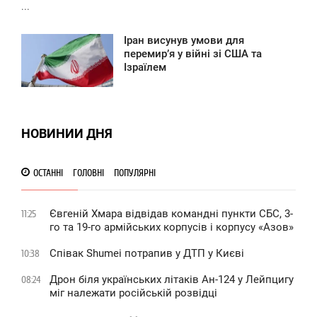
...
Іран висунув умови для
6:22
перемир’я у війні зі США та
Ізраїлем
ЕТВЕРГ
0
НОВИНИИ ДНЯ
ОСТАННІ
ГОЛОВНІ
ПОПУЛЯРНІ
Євгеній Хмара відвідав командні пункти СБС, 3-
11:25
го та 19-го армійських корпусів і корпусу «Азов»
Співак Shumei потрапив у ДТП у Києві
10:38
Дрон біля українських літаків Ан-124 у Лейпцигу
08:24
міг належати російській розвідці