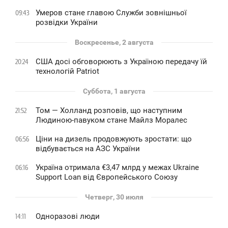
Умеров стане главою Служби зовнішньої
09:43
розвідки України
Воскресенье, 2 августа
США досі обговорюють з Україною передачу їй
20:24
технологій Patriot
Суббота, 1 августа
Том — Холланд розповів, що наступним
21:52
Людиною-павуком стане Майлз Моралес
Ціни на дизель продовжують зростати: що
06:56
відбувається на АЗС України
Україна отримала €3,47 млрд у межах Ukraine
06:16
Support Loan від Європейського Союзу
Четверг, 30 июля
Одноразові люди
14:11