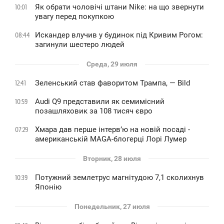
Як обрати чоловічі штани Nike: на що звернути
10:01
увагу перед покупкою
Искандер влучив у будинок під Кривим Рогом:
08:44
загинули шестеро людей
Среда, 29 июля
Зеленський став фаворитом Трампа, — Bild
12:41
Audi Q9 представили як семимісний
10:59
позашляховик за 108 тисяч євро
Хмара дав перше інтервʼю на новій посаді -
07:29
американській MAGA-блогерці Лорі Лумер
Вторник, 28 июля
Потужний землетрус магнітудою 7,1 сколихнув
10:39
Японію
Понедельник, 27 июля