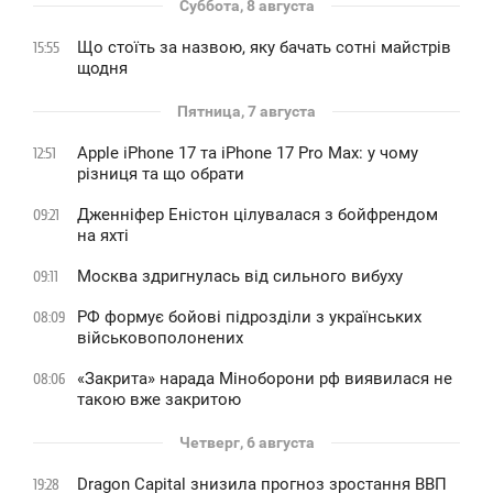
Суббота, 8 августа
Що стоїть за назвою, яку бачать сотні майстрів
15:55
щодня
Пятница, 7 августа
Apple iPhone 17 та iPhone 17 Pro Max: у чому
12:51
різниця та що обрати
Дженніфер Еністон цілувалася з бойфрендом
09:21
на яхті
Москва здригнулась від сильного вибуху
09:11
РФ формує бойові підрозділи з українських
08:09
військовополонених
«Закрита» нарада Міноборони рф виявилася не
08:06
такою вже закритою
Четверг, 6 августа
Dragon Capital знизила прогноз зростання ВВП
19:28