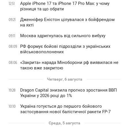
Apple iPhone 17 та iPhone 17 Pro Max: у чому
12:51
різниця та що обрати
Дженніфер Еністон цілувалася з бойфрендом
09:21
на яхті
Москва здригнулась від сильного вибуху
09:11
РФ формує бойові підрозділи з українських
08:09
військовополонених
«Закрита» нарада Міноборони рф виявилася не
08:06
такою вже закритою
Четверг, 6 августа
Dragon Capital знизила прогноз зростання ВВП
19:28
України у 2026 році до 1%
Україна готується до першого бойового
10:10
застосування нової балістичної ракети FP-7
Среда, 5 августа