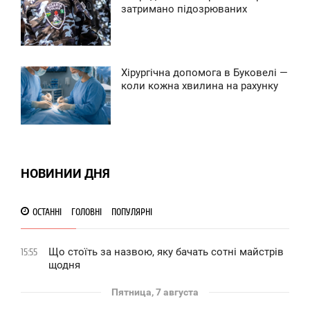
12:31
затримано підозрюваних
0
ТОРНИК
0
Хірургічна допомога в Буковелі —
9:39
коли кожна хвилина на рахунку
0
ТОРНИК
0
149
НОВИНИИ ДНЯ
ОСТАННІ
ГОЛОВНІ
ПОПУЛЯРНІ
Що стоїть за назвою, яку бачать сотні майстрів
15:55
щодня
Пятница, 7 августа