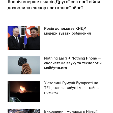
Японія вперше з часів Другої світової війни
дозволила експорт летальної зброї
...
Росія допомагає КНДР
9:19
модернізувати озброєння
ТОРНИК
0
Nothing Ear 3 + Nothing Phone —
7:40
екосистема звуку та технологій
майбутнього
ТОРНИК
0
У столиці Румунії Бухаресті на
4:31
ТЕЦ стався вибух і масштабна
пожежа
ТОРНИК
0
Викрадення монарха в Нігерії: