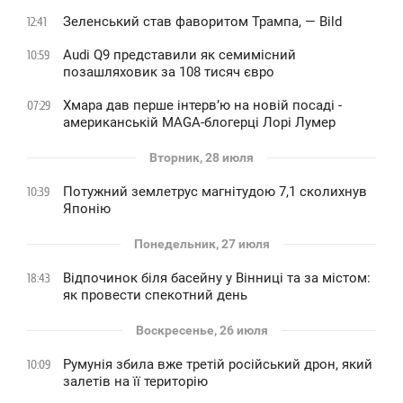
Зеленський став фаворитом Трампа, — Bild
12:41
Audi Q9 представили як семимісний
10:59
позашляховик за 108 тисяч євро
Хмара дав перше інтервʼю на новій посаді -
07:29
американській MAGA-блогерці Лорі Лумер
Вторник, 28 июля
Потужний землетрус магнітудою 7,1 сколихнув
10:39
Японію
Понедельник, 27 июля
Відпочинок біля басейну у Вінниці та за містом:
18:43
як провести спекотний день
Воскресенье, 26 июля
Румунія збила вже третій російський дрон, який
10:09
залетів на її територію