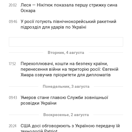
Леся — Нікітюк показала першу стрижку сина
20:02
Оскара
У росії готують північнокорейський ракетний
09:46
підрозділ для ударів по Україні
Вторник, 4 августа
Перехоплювачі, кошти на безпеку країни,
17:52
перенесення війни на територію росії: Євгеній
Хмара озвучив пріоритети для дипломатів
Понедельник, 3 августа
Умеров стане главою Служби зовнішньої
09:43
розвідки України
Воскресенье, 2 августа
США досі обговорюють з Україною передачу їй
20:24
технологій Patriot