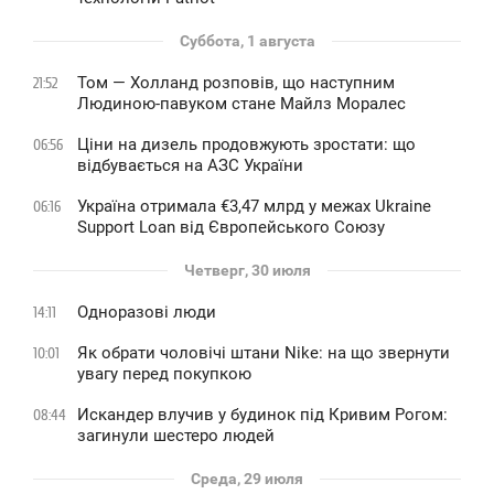
Суббота, 1 августа
Том — Холланд розповів, що наступним
21:52
Людиною-павуком стане Майлз Моралес
Ціни на дизель продовжують зростати: що
06:56
відбувається на АЗС України
Україна отримала €3,47 млрд у межах Ukraine
06:16
Support Loan від Європейського Союзу
Четверг, 30 июля
Одноразові люди
14:11
Як обрати чоловічі штани Nike: на що звернути
10:01
увагу перед покупкою
Искандер влучив у будинок під Кривим Рогом:
08:44
загинули шестеро людей
Среда, 29 июля