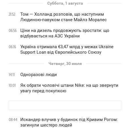
Суббота, 1 августа
Том — Холланд розповів, що наступним
21:52
Людиною-павуком стане Майлз Моралес
Ціни на дизель продовжують зростати: що
06:56
відбувається на АЗС України
Україна отримала €3,47 млрд у межах Ukraine
06:16
Support Loan від Європейського Союзу
Четверг, 30 июля
Одноразові люди
14:11
Як обрати чоловічі штани Nike: на що звернути
10:01
увагу перед покупкою
Искандер влучив у будинок під Кривим Рогом:
08:44
загинули шестеро людей