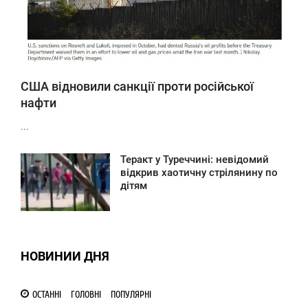
США відновили санкції проти російської
нафти
...
Теракт у Туреччині: невідомий
9:06
відкрив хаотичну стрілянину по
дітям
ТОРНИК
0
НОВИНИИ ДНЯ
ОСТАННІ
ГОЛОВНІ
ПОПУЛЯРНІ