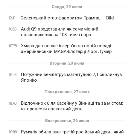
Среда, 29 июля
Зеленський став фаворитом Трампа, — Bild
12:41
Audi Q9 представили як семимісний
10:59
позашляховик за 108 тисяч євро
Хмара дав перше інтервʼю на новій посаді -
07:29
американській MAGA-блогерці Лорі Лумер
Вторник, 28 июля
Потужний землетрус магнітудою 7,1 сколихнув
10:39
Японію
Понедельник, 27 июля
Відпочинок біля басейну у Вінниці та за містом:
18:43
як провести спекотний день
Воскресенье, 26 июля
Румунія збила вже третій російський дрон, який
10:09