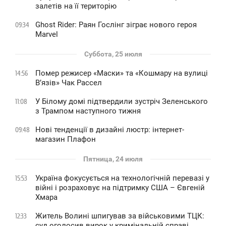
залетів на її територію
Ghost Rider: Раян Гослінг зіграє нового героя
09:34
Marvel
Суббота, 25 июля
Помер режисер «Маски» та «Кошмару на вулиці
14:56
В’язів» Чак Рассел
У Білому домі підтвердили зустріч Зеленського
11:08
з Трампом наступного тижня
Нові тенденції в дизайні люстр: інтернет-
09:48
магазин Плафон
Пятница, 24 июля
Україна фокусується на технологічній перевазі у
15:53
війні і розраховує на підтримку США – Євгеній
Хмара
Житель Волині шпигував за військовими ТЦК:
12:33
суд оголосив вирок у кримінальній справі