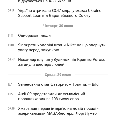
відбувається на АЗС України
Україна отримала €3,47 млрд у межах Ukraine
06:16
Support Loan від Європейського Союзу
Четверг, 30 июля
Одноразові люди
14:11
Як обрати чоловічі штани Nike: на що звернути
10:01
увагу перед покупкою
Искандер влучив у будинок під Кривим Рогом:
08:44
загинули шестеро людей
Среда, 29 июля
Зеленський став фаворитом Трампа, — Bild
12:41
Audi Q9 представили як семимісний
10:59
позашляховик за 108 тисяч євро
Хмара дав перше інтервʼю на новій посаді -
07:29
американській MAGA-блогерці Лорі Лумер