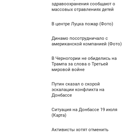
9:58
здравоохранения сообщают о
массовых отравлениях детей
ЕТВЕРГ
613
0
В центре Луцка пожар (Фото)
9:44
ЕТВЕРГ
664
Динамо посотрудничало с
9:31
американской компанией (Фото)
0
ЕТВЕРГ
В Черногории не обиделись на
19:21
697
0
Трампа за слова о Третьей
мировой войне
ЕТВЕРГ
576
0
Путин сказал о скорой
9:08
эскалации конфликта на
Донбассе
ЕТВЕРГ
541
0
Ситуация на Донбассе 19 июля
9:00
(Карта)
ЕТВЕРГ
1 212
Активисты хотят отменить