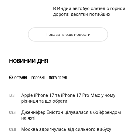
620
0
В Индии автобус слетел с горной
7:53
дороги: десятки погибших
ЕТВЕРГ
1 425
Показать ещё новости
0
623
НОВИНИИ ДНЯ
ОСТАННІ
ГОЛОВНІ
ПОПУЛЯРНІ
Apple iPhone 17 та iPhone 17 Pro Max: у чому
12:51
різниця та що обрати
Дженніфер Еністон цілувалася з бойфрендом
09:21
на яхті
Москва здригнулась від сильного вибуху
09:11