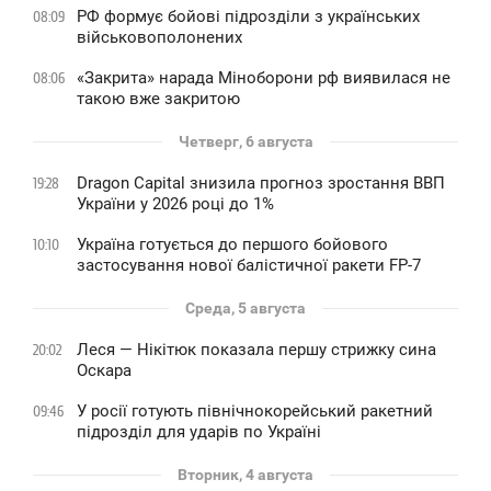
РФ формує бойові підрозділи з українських
08:09
військовополонених
«Закрита» нарада Міноборони рф виявилася не
08:06
такою вже закритою
Четверг, 6 августа
Dragon Capital знизила прогноз зростання ВВП
19:28
України у 2026 році до 1%
Україна готується до першого бойового
10:10
застосування нової балістичної ракети FP-7
Среда, 5 августа
Леся — Нікітюк показала першу стрижку сина
20:02
Оскара
У росії готують північнокорейський ракетний
09:46
підрозділ для ударів по Україні
Вторник, 4 августа