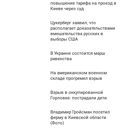
8:53
0
повышение тарифа на проезд в
Киеве через суд
ЕТВЕРГ
861
0
Цукерберг заявил, что
8:41
располагает доказательствами
вмешательства русских в
ЕТВЕРГ
496
выборы США
0
В Украине состоится марш
8:40
равенства
485
ЕТВЕРГ
На американском военном
8:36
0
складе прогремел взрыв
ЕТВЕРГ
634
Взрыв в оккупированной
8:15
0
Горловке: пострадали дети
ЕТВЕРГ
570
Владимир Гройсман посетил
8:10
0
ферму в Киевской области
(Фото)
ЕТВЕРГ