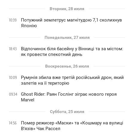
Вторник, 28 июля
Потужний землетрус магнітудою 7,1 сколихнув
10:39
Японію
Понедельник, 27 июля
Відпочинок біля басейну у Вінниці та за містом:
18:43
як провести спекотний день
Воскресенье, 26 июля
Румунія збила вже третій російський дрон, який
10:09
залетів на її територію
Ghost Rider: Раян Гослінг зіграє нового героя
09:34
Marvel
Суббота, 25 июля
Помер режисер «Маски» та «Кошмару на вулиці
14:56
В’язів» Чак Рассел