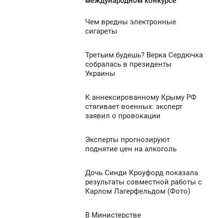
международном конкурсе
ЕТВЕРГ
Чем вредны электронные
1:36
сигареты
804
ЕТВЕРГ
Третьим будешь? Верка Сердючка
1:04
0
собралась в президенты
Украины
ЕТВЕРГ
1 003
0
К аннексированному Крыму РФ
0:59
стягивает военных: эксперт
заявил о провокации
ЕТВЕРГ
998
0
Эксперты прогнозируют
0:14
поднятие цен на алкоголь
ЕТВЕРГ
508
Дочь Синди Кроуфорд показала
9:59
0
результаты совместной работы с
Карлом Лагерфельдом (Фото)
ЕТВЕРГ
692
0
В Министерстве