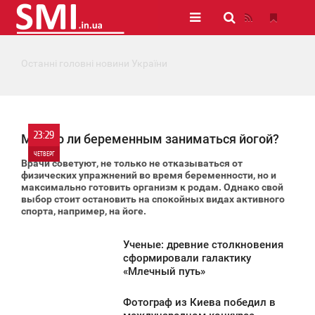
Останні головні новини України
23:29
Можно ли беременным заниматься йогой?
ЧЕТВЕРГ
Врачи советуют, не только не отказываться от
физических упражнений во время беременности, но и
0
максимально готовить организм к родам. Однако свой
выбор стоит остановить на спокойных видах активного
спорта, например, на йоге.
447
Ученые: древние столкновения
2:59
сформировали галактику
«Млечный путь»
ЕТВЕРГ
Фотограф из Киева победил в
542
2:00