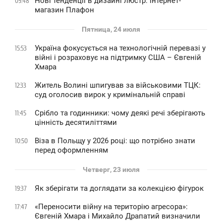
Нові тенденції в дизайні люстр: інтернет-
09:48
магазин Плафон
Пятница, 24 июля
Україна фокусується на технологічній перевазі у
15:53
війні і розраховує на підтримку США – Євгеній
Хмара
Житель Волині шпигував за військовими ТЦК:
12:33
суд оголосив вирок у кримінальній справі
Срібло та годинники: чому деякі речі зберігають
11:45
цінність десятиліттями
Віза в Польщу у 2026 році: що потрібно знати
10:50
перед оформленням
Четверг, 23 июля
Як зберігати та доглядати за колекцією фігурок
19:37
«Переносити війну на територію агресора»:
17:47
Євгеній Хмара і Михайло Драпатий визначили