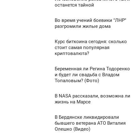
7:03
0
останется тайной
ТОРНИК
672
Во время учений боевики "ЛНР"
7:00
0
разгромили жилые дома
ТОРНИК
765
Курс биткоина сегодня: сколько
6:47
0
стоит самая популярная
криптовалюта?
ТОРНИК
663
0
Беременная ли Регина Тодоренко
6:31
и будет ли свадьба с Владом
Топаловым? (Фото)
ТОРНИК
708
0
В NASA рассказали, возможна ли
6:25
жизнь на Марсе
ТОРНИК
1 394
В Бердянске ликвидировали
6:05
0
бывшего ветерана АТО Виталия
Олешко (Видео)
ТОРНИК
492