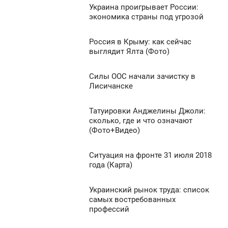
0
Украина проигрывает России:
6:02
экономика страны под угрозой
ТОРНИК
867
Россия в Крыму: как сейчас
4:52
0
выглядит Ялта (Фото)
ТОРНИК
1 028
Силы ООС начали зачистку в
4:52
0
Лисичанске
ТОРНИК
1 176
Татуировки Анджелины Джоли:
4:30
0
сколько, где и что означают
(Фото+Видео)
ТОРНИК
1 324
0
Ситуация на фронте 31 июля 2018
4:23
года (Карта)
ТОРНИК
2 593
Украинский рынок труда: список
4:19
0
самых востребованных
профессий
ТОРНИК
673