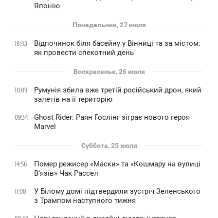
Японію
Понедельник, 27 июля
Відпочинок біля басейну у Вінниці та за містом:
18:43
як провести спекотний день
Воскресенье, 26 июля
Румунія збила вже третій російський дрон, який
10:09
залетів на її територію
Ghost Rider: Раян Гослінг зіграє нового героя
09:34
Marvel
Суббота, 25 июля
Помер режисер «Маски» та «Кошмару на вулиці
14:56
В’язів» Чак Рассел
У Білому домі підтвердили зустріч Зеленського
11:08
з Трампом наступного тижня