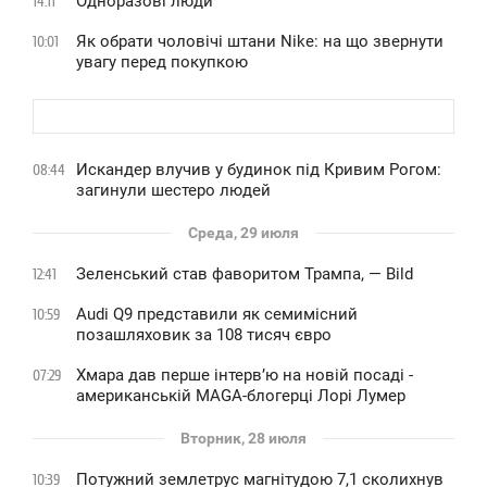
Одноразові люди
14:11
Як обрати чоловічі штани Nike: на що звернути
10:01
увагу перед покупкою
Искандер влучив у будинок під Кривим Рогом:
08:44
загинули шестеро людей
Среда, 29 июля
Зеленський став фаворитом Трампа, — Bild
12:41
Audi Q9 представили як семимісний
10:59
позашляховик за 108 тисяч євро
Хмара дав перше інтервʼю на новій посаді -
07:29
американській MAGA-блогерці Лорі Лумер
Вторник, 28 июля
Потужний землетрус магнітудою 7,1 сколихнув
10:39