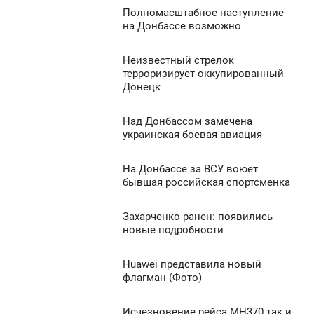
Полномасштабное наступление
9:41
на Донбассе возможно
576
ТОРНИК
Неизвестный стрелок
8:28
0
терроризирует оккупированный
Донецк
ТОРНИК
874
0
Над Донбассом замечена
7:58
украинская боевая авиация
ТОРНИК
1 731
На Донбассе за ВСУ воюет
7:36
0
бывшая российская спортсменка
ТОРНИК
1 687
Захарченко ранен: появились
7:13
0
новые подробности
ТОРНИК
982
Huawei представила новый
7:07
0
флагман (Фото)
ТОРНИК
4 708
Исчезновение рейса МН370 так и