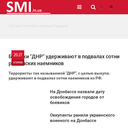
Останні головні новини України
20:27
Боевики "ДНР" удерживают в подвалах сотни
российских наемников
ВТОРНИК
Террористы так называемой "ДНР", с целью выкупа,
0
удерживают в подвалах сотни наемников из РФ.
768
На Донбассе назвали дату
0:02
освобождения городов от
боевиков
ТОРНИК
Оккупанты ранили украинского
744
9:45
военного на Донбассе
ТОРНИК