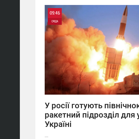
09:46
СРЕДА
0
0
У росії готують північн
ракетний підрозділ для 
Україні
...