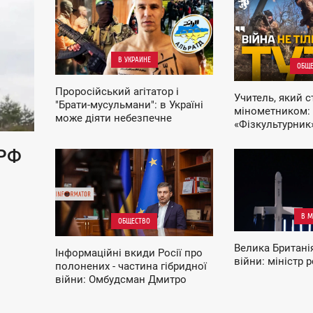
13:59
15:47
ПОНЕДЕЛЬНИК
ВТОРНИК
В УКРАИНЕ
ОБЩЕ
Проросійський агітатор і
Учитель, який с
"Брати-мусульмани": в Україні
мінометником:
може діяти небезпечне
«Фізкультурник»
угруповання
нищить ворога 
Покровському 
 РФ
09:30
13:15
ПЯТНИЦА
ПЯТНИЦА
В М
ОБЩЕСТВО
Велика Британія
Інформаційні вкиди Росії про
війни: міністр 
полонених - частина гібридної
війни: Омбудсман Дмитро
Лубінець