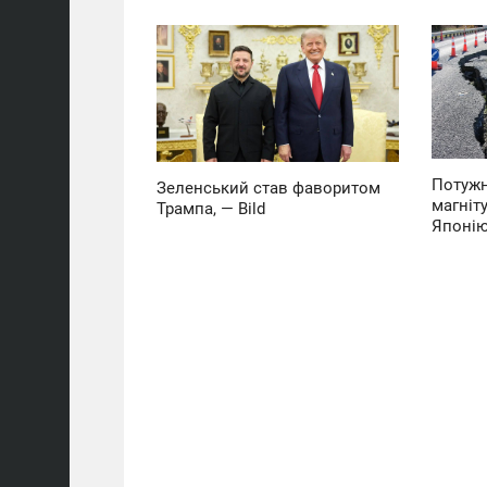
12:41
10:39
СРЕДА
ВТОРНИК
0
0
Потужн
Зеленський став фаворитом
магніт
Трампа, — Bild
Японі