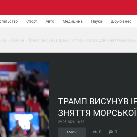
спільство
Спорт
Авто
Медицина
Наука
Шоу-бізнес
ика
»
В мире
» Трамп висунув Ірану чотири умови для зняття морськ
ТРАМП ВИСУНУВ І
ЗНЯТТЯ МОРСЬКО
29-05-2026, 16:39
0
0
В МИРЕ