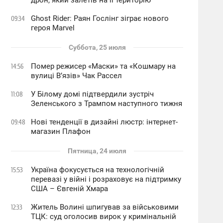
дрон, який залетів на її територію
Ghost Rider: Раян Гослінг зіграє нового
09:34
героя Marvel
Суббота, 25 июля
Помер режисер «Маски» та «Кошмару на
14:56
вулиці В’язів» Чак Рассел
У Білому домі підтвердили зустріч
11:08
Зеленського з Трампом наступного тижня
Нові тенденції в дизайні люстр: інтернет-
09:48
магазин Плафон
Пятница, 24 июля
Україна фокусується на технологічній
15:53
перевазі у війні і розраховує на підтримку
США – Євгеній Хмара
Житель Волині шпигував за військовими
12:33
ТЦК: суд оголосив вирок у кримінальній