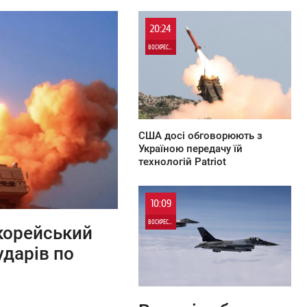
20:24
ВОСКРЕСЕНЬЕ
0
США досі обговорюють з
Україною передачу їй
технологій Patriot
10:09
ВОСКРЕСЕНЬЕ
окорейський
ударів по
0
0