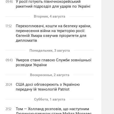
У росії готують північнокорейський
09:46
ракетний підрозділ для ударів по Україні
Вторник, 4 августа
Перехоплювачі, кошти на безпеку країни,
17:52
перенесення війни на територію росії:
Євгеній Хмара озвучив пріоритети для
дипломатів
Понедельник, 3 августа
Умеров стане главою Служби зовнішньої
09:43
розвідки України
Воскресенье, 2 августа
США досі обговорюють з Україною
20:24
передачу їй технологій Patriot
Суббота, 1 августа
Том — Холланд розповів, що наступним
21:52
Людиною-павуком стане Майлз Моралес