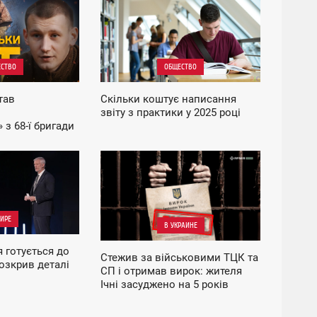
16:12
ЧЕТВЕРГ
СТВО
ОБЩЕСТВО
тав
Скільки коштує написання
звіту з практики у 2025 році
 з 68-ї бригади
на
напрямку
14:38
ПЯТНИЦА
ИРЕ
В УКРАИНЕ
 готується до
Стежив за військовими ТЦК та
розкрив деталі
СП і отримав вирок: жителя
Ічні засуджено на 5 років