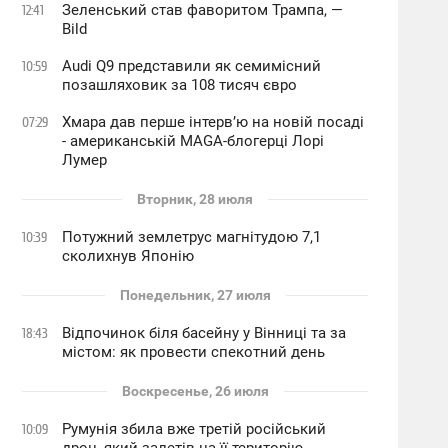
Зеленський став фаворитом Трампа, —
12:41
Bild
Audi Q9 представили як семимісний
10:59
позашляховик за 108 тисяч євро
Хмара дав перше інтервʼю на новій посаді
07:29
- американській MAGA-блогерці Лорі
Лумер
Вторник, 28 июля
Потужний землетрус магнітудою 7,1
10:39
сколихнув Японію
Понедельник, 27 июля
Відпочинок біля басейну у Вінниці та за
18:43
містом: як провести спекотний день
Воскресенье, 26 июля
Румунія збила вже третій російський
10:09