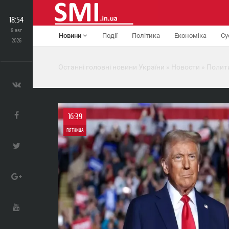
18:54
6 авг
Новини
Події
Політика
Економіка
Су
2026
Останні головні новини України
»
Новости
»
Полит
16:39
ПЯТНИЦА
0
0