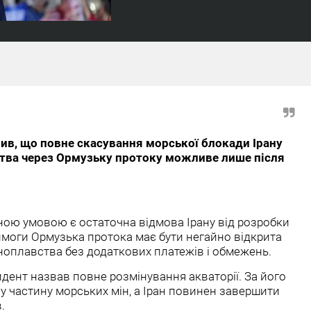
в, що повне скасування морської блокади Ірану
ства через Ормузьку протоку можливе лише після
ною умовою є остаточна відмова Ірану від розробки
 вимоги Ормузька протока має бути негайно відкрита
оплавства без додаткових платежів і обмежень.
ент назвав повне розмінування акваторії. За його
 частину морських мін, а Іран повинен завершити
.