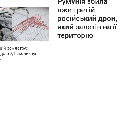
Румунія збила
вже третій
російський дрон,
який залетів на її
територію
...
ий землетрус
удою 7,1 сколихнув
ю