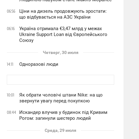
Ціни на дизель продовжують зростати:
06:56
що відбувається на АЗС України
Україна отримала €3,47 млрд у межах
06:16
Ukraine Support Loan від Європейського
Союзу
Четверг, 30 июля
Одноразові люди
14:11
Як обрати чоловічі штани Nike: на що
10:01
звернути увагу перед покупкою
Искандер влучив у будинок під Кривим
08:44
Рогом: загинули шестеро людей
Среда, 29 июля