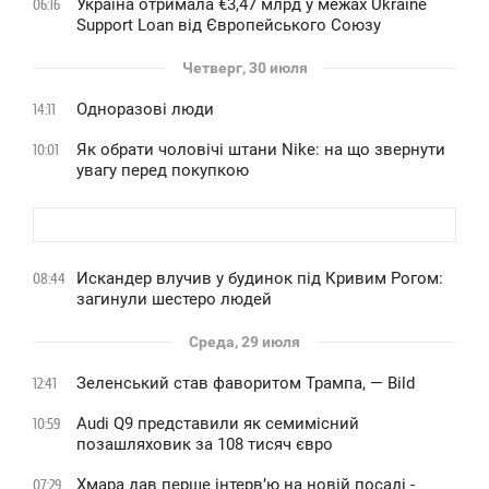
Україна отримала €3,47 млрд у межах Ukraine
06:16
Support Loan від Європейського Союзу
Четверг, 30 июля
Одноразові люди
14:11
Як обрати чоловічі штани Nike: на що звернути
10:01
увагу перед покупкою
Искандер влучив у будинок під Кривим Рогом:
08:44
загинули шестеро людей
Среда, 29 июля
Зеленський став фаворитом Трампа, — Bild
12:41
Audi Q9 представили як семимісний
10:59
позашляховик за 108 тисяч євро
Хмара дав перше інтервʼю на новій посаді -
07:29