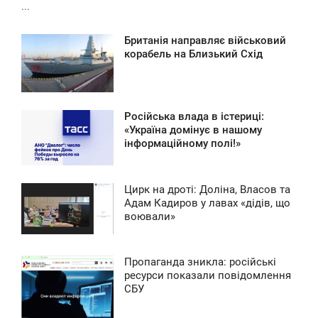
...
Британія направляє військовий
3:42
корабель на Близький Схід
УББОТА
0
Російська влада в істериці:
3:09
«Україна домінує в нашому
інформаційному полі!»
УББОТА
0
Цирк на дроті: Доліна, Власов та
0:07
Адам Кадиров у лавах «дідів, що
воювали»
УББОТА
0
Пропаганда зникла: російські
7:44
ресурси показали повідомлення
0
СБУ
УББОТА