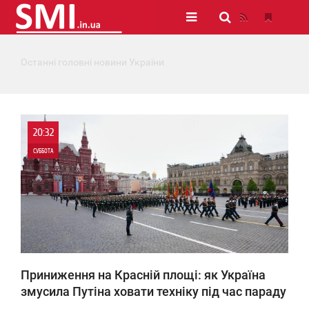
Останні головні новини України
20:32
СУББОТА
0
0
Приниження на Красній площі: як Україна
змусила Путіна ховати техніку під час параду