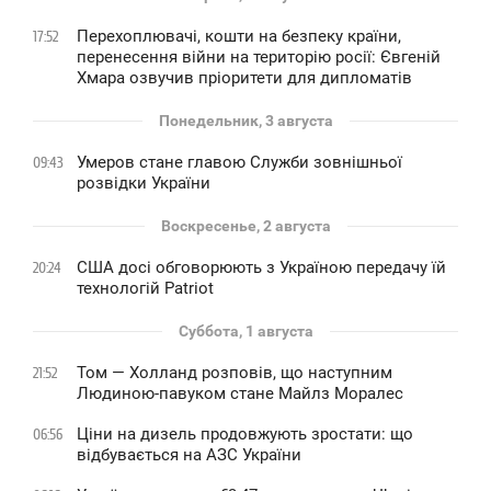
Перехоплювачі, кошти на безпеку країни,
17:52
перенесення війни на територію росії: Євгеній
Хмара озвучив пріоритети для дипломатів
Понедельник, 3 августа
Умеров стане главою Служби зовнішньої
09:43
розвідки України
Воскресенье, 2 августа
США досі обговорюють з Україною передачу їй
20:24
технологій Patriot
Суббота, 1 августа
Том — Холланд розповів, що наступним
21:52
Людиною-павуком стане Майлз Моралес
Ціни на дизель продовжують зростати: що
06:56
відбувається на АЗС України