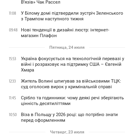
В’язів» Чак Рассел
У Білому домі підтвердили зустріч Зеленського
11:08
з Трампом наступного тижня
Нові тенденції в дизайні люстр: інтернет-
09:48
магазин Плафон
Пятница, 24 июля
Україна фокусується на технологічній перевазі у
15:53
війні і розраховує на підтримку США – Євгеній
Хмара
Житель Волині шпигував за військовими ТЦК:
12:33
суд оголосив вирок у кримінальній справі
Срібло та годинники: чому деякі речі зберігають
11:45
цінність десятиліттями
Віза в Польщу у 2026 році: що потрібно знати
10:50
перед оформленням
Четверг, 23 июля