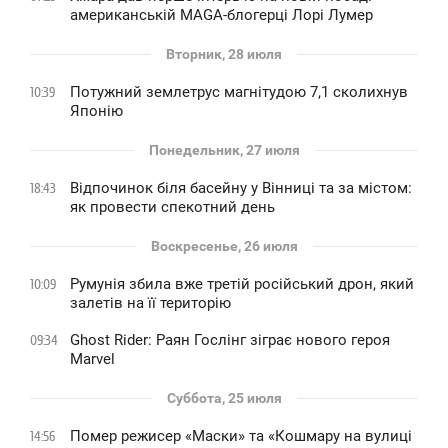
американській MAGA-блогерці Лорі Лумер
Вторник, 28 июля
Потужний землетрус магнітудою 7,1 сколихнув
10:39
Японію
Понедельник, 27 июля
Відпочинок біля басейну у Вінниці та за містом:
18:43
як провести спекотний день
Воскресенье, 26 июля
Румунія збила вже третій російський дрон, який
10:09
залетів на її територію
Ghost Rider: Раян Гослінг зіграє нового героя
09:34
Marvel
Суббота, 25 июля
Помер режисер «Маски» та «Кошмару на вулиці
14:56