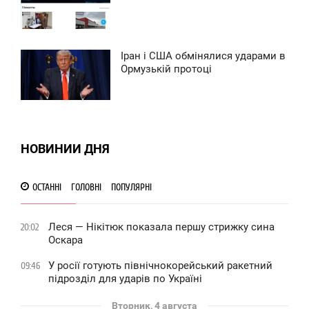
0
0
Іран і США обмінялися ударами в
7:32
Ормузькій протоці
УББОТА
0
НОВИНИИ ДНЯ
0
ОСТАННІ
ГОЛОВНІ
ПОПУЛЯРНІ
Леся — Нікітюк показала першу стрижку сина
20:02
Оскара
У росії готують північнокорейський ракетний
09:46
підрозділ для ударів по Україні
Вторник, 4 августа