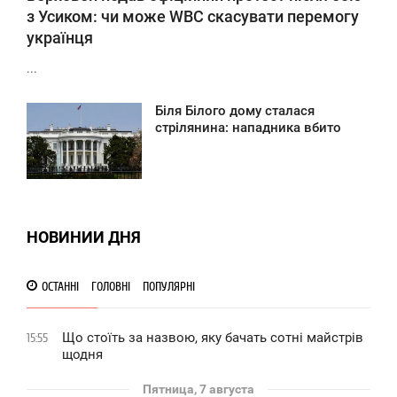
з Усиком: чи може WBC скасувати перемогу
українця
...
Біля Білого дому сталася
12:19
стрілянина: нападника вбито
ВОСКРЕСЕНЬЕ
176
НОВИНИИ ДНЯ
ОСТАННІ
ГОЛОВНІ
ПОПУЛЯРНІ
Що стоїть за назвою, яку бачать сотні майстрів
15:55
щодня
Пятница, 7 августа