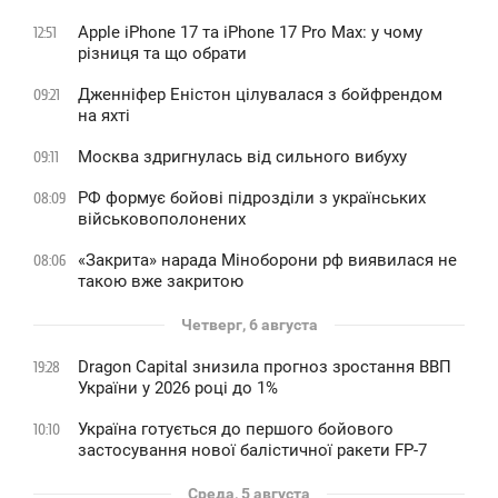
Apple iPhone 17 та iPhone 17 Pro Max: у чому
12:51
різниця та що обрати
Дженніфер Еністон цілувалася з бойфрендом
09:21
на яхті
Москва здригнулась від сильного вибуху
09:11
РФ формує бойові підрозділи з українських
08:09
військовополонених
«Закрита» нарада Міноборони рф виявилася не
08:06
такою вже закритою
Четверг, 6 августа
Dragon Capital знизила прогноз зростання ВВП
19:28
України у 2026 році до 1%
Україна готується до першого бойового
10:10
застосування нової балістичної ракети FP-7
Среда, 5 августа