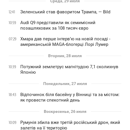
Среда, 29 июля
Зеленський став фаворитом Трампа, — Bild
12:41
Audi Q9 представили як семимісний
10:59
позашляховик за 108 тисяч євро
Хмара дав перше інтервʼю на новій посаді -
07:29
американській MAGA-блогерці Лорі Лумер
Вторник, 28 июля
Потужний землетрус магнітудою 7,1 сколихнув
10:39
Японію
Понедельник, 27 июля
Відпочинок біля басейну у Вінниці та за містом:
18:43
як провести спекотний день
Воскресенье, 26 июля
Румунія збила вже третій російський дрон, який
10:09
залетів на її територію