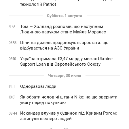
технологій Patriot
Суббота, 1 августа
Том — Холланд розповів, що наступним
21:52
Людиною-павуком стане Майлз Моралес
Ціни на дизель продовжують зростати: що
06:56
відбувається на АЗС України
Україна отримала €3,47 млрд у межах Ukraine
06:16
Support Loan від Європейського Союзу
Четверг, 30 июля
Одноразові люди
14:11
Як обрати чоловічі штани Nike: на що звернути
10:01
увагу перед покупкою
Искандер влучив у будинок під Кривим Рогом:
08:44
загинули шестеро людей