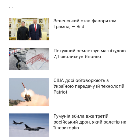
...
Зеленський став фаворитом
2:41
Трампа, — Bild
СРЕДА
0
Потужний землетрус магнітудою
0:39
7,1 сколихнув Японію
ТОРНИК
0
США досі обговорюють з
0:24
Україною передачу їй технологій
Patriot
ВОСКРЕСЕНЬЕ
0
Румунія збила вже третій
0:09
російський дрон, який залетів на
її територію
ВОСКРЕСЕНЬЕ