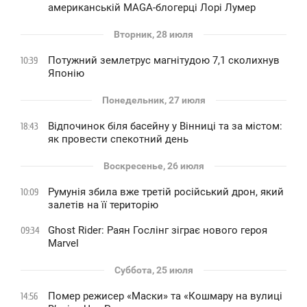
американській MAGA-блогерці Лорі Лумер
Вторник, 28 июля
Потужний землетрус магнітудою 7,1 сколихнув
10:39
Японію
Понедельник, 27 июля
Відпочинок біля басейну у Вінниці та за містом:
18:43
як провести спекотний день
Воскресенье, 26 июля
Румунія збила вже третій російський дрон, який
10:09
залетів на її територію
Ghost Rider: Раян Гослінг зіграє нового героя
09:34
Marvel
Суббота, 25 июля
Помер режисер «Маски» та «Кошмару на вулиці
14:56