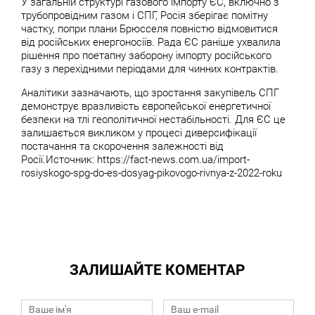
У загальній структурі газового імпорту ЄС, включно з
трубопровідним газом і СПГ, Росія зберігає помітну
частку, попри плани Брюсселя повністю відмовитися
від російських енергоносіїв. Рада ЄС раніше ухвалила
рішення про поетапну заборону імпорту російського
газу з перехідними періодами для чинних контрактів.
Аналітики зазначають, що зростання закупівель СПГ
демонструє вразливість європейської енергетичної
безпеки на тлі геополітичної нестабільності. Для ЄС це
залишається викликом у процесі диверсифікації
постачання та скорочення залежності від
Росії.Источник: https://fact-news.com.ua/import-
rosiyskogo-spg-do-es-dosyag-pikovogo-rivnya-z-2022-roku
ЗАЛИШАЙТЕ КОМЕНТАР