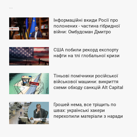
...
Інформаційні вкиди Росії про
9:30
полонених - частина гібридної
війни: Омбудсман Дмитро
ЯТНИЦА
Лубінець
США побили рекорд експорту
9:58
нафти на тлі глобальної кризи
ЕТВЕРГ
Тіньові помічники російської
6:22
військової машини: викриття
схеми обходу санкцій Alt Capital
ЕТВЕРГ
Грошей нема, все тріщить по
2:26
швах: українські хакери
перехопили матеріали з наради
СРЕДА
ОПК Росії