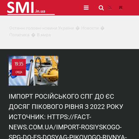
Останні головні новини України
Новости
Политика
В мире
19:35
СРЕДА
0
ІМПОРТ РОСІЙСЬКОГО СПГ ДО ЄС
0
ДОСЯГ ПІКОВОГО РІВНЯ З 2022 РОКУ
ИСТОЧНИК: HTTPS://FACT-
NEWS.COM.UA/IMPORT-ROSIYSKOGO-
SPG-DO-ES-DOSYAG-PIKOVOGO-RIVNYA-