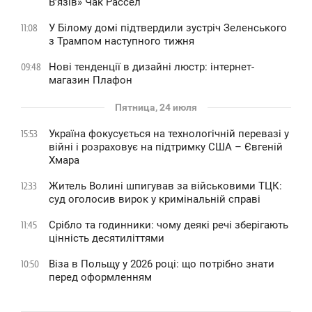
В’язів» Чак Рассел
У Білому домі підтвердили зустріч Зеленського
11:08
з Трампом наступного тижня
Нові тенденції в дизайні люстр: інтернет-
09:48
магазин Плафон
Пятница, 24 июля
Україна фокусується на технологічній перевазі у
15:53
війні і розраховує на підтримку США – Євгеній
Хмара
Житель Волині шпигував за військовими ТЦК:
12:33
суд оголосив вирок у кримінальній справі
Срібло та годинники: чому деякі речі зберігають
11:45
цінність десятиліттями
Віза в Польщу у 2026 році: що потрібно знати
10:50
перед оформленням