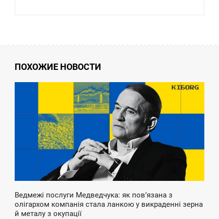
ПОХОЖИЕ НОВОСТИ
2:24
ЕТВЕРГ
Ведмежі послуги Медведчука: як повʼязана з
олігархом компанія стала ланкою у викраденні зерна
й металу з окупації