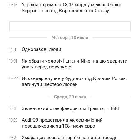
Україна отримала €3,47 млрд у межах Ukraine
06:16
Support Loan від Європейського Союзу
Четверг, 30 июля
Одноразові люди
14:11
Як обрати чоловічі штани Nike: на що звернути
10:01
увагу перед покупкою
Искандер влучив у будинок під Кривим Рогом:
08:44
загинули шестеро людей
Среда, 29 июля
Зеленський став фаворитом Трампа, — Bild
12:41
Audi Q9 представили як семимісний
10:59
позашляховик за 108 тисяч євро
Хмара дав перше інтервʼю на новій посаді -
07:29