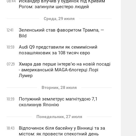
Искандер влучив у будинок під Кривим
08:44
Рогом: загинули шестеро людей
Среда, 29 июля
Зеленський став фаворитом Трампа, —
12:41
Bild
Audi Q9 представили як семимісний
10:59
позашляховик за 108 тисяч євро
Хмара дав перше інтервʼю на новій посаді
07:29
- американській MAGA-блогерці Лорі
Лумер
Вторник, 28 июля
Потужний землетрус магнітудою 7,1
10:39
сколихнув Японію
Понедельник, 27 июля
Відпочинок біля басейну у Вінниці та за
18:43
містом: як провести спекотний день