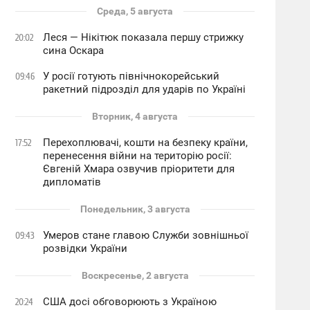
Среда, 5 августа
Леся — Нікітюк показала першу стрижку
20:02
сина Оскара
У росії готують північнокорейський
09:46
ракетний підрозділ для ударів по Україні
Вторник, 4 августа
Перехоплювачі, кошти на безпеку країни,
17:52
перенесення війни на територію росії:
Євгеній Хмара озвучив пріоритети для
дипломатів
Понедельник, 3 августа
Умеров стане главою Служби зовнішньої
09:43
розвідки України
Воскресенье, 2 августа
США досі обговорюють з Україною
20:24