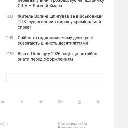
перевазі у війні і розраховує на підтримку
США – Євгеній Хмара
Житель Волині шпигував за військовими
12:33
ТЦК: суд оголосив вирок у кримінальній
справі
Срібло та годинники: чому деякі речі
11:45
зберігають цінність десятиліттями
Віза в Польщу у 2026 році: що потрібно
10:50
знати перед оформленням
раїни.
Статистика сайта
Рекламодавцям