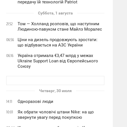
передачу їй технологій Patriot
Суббота, 1 августа
Том — Холланд розповів, що наступним
21:52
Людиною-павуком стане Майлз Моралес
Ціни на дизель продовжують зростати:
06:56
що відбувається на АЗС України
Україна отримала €3,47 млрд у межах
06:16
Ukraine Support Loan від Європейського
Союзу
Четверг, 30 июля
Одноразові люди
14:11
Як обрати чоловічі штани Nike: на що
10:01
звернути увагу перед покупкою