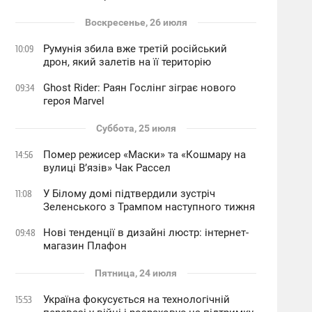
Воскресенье, 26 июля
Румунія збила вже третій російський
10:09
дрон, який залетів на її територію
Ghost Rider: Раян Гослінг зіграє нового
09:34
героя Marvel
Суббота, 25 июля
Помер режисер «Маски» та «Кошмару на
14:56
вулиці В’язів» Чак Рассел
У Білому домі підтвердили зустріч
11:08
Зеленського з Трампом наступного тижня
Нові тенденції в дизайні люстр: інтернет-
09:48
магазин Плафон
Пятница, 24 июля
Україна фокусується на технологічній
15:53