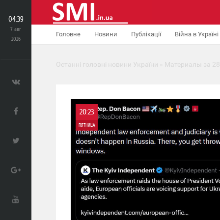
04:39
7 авг
Головне
Новини
Публікації
Війна в Україні
2026
Останні головні новини України
» Материалы за 28
20:23
ПЯТНИЦА
0
0