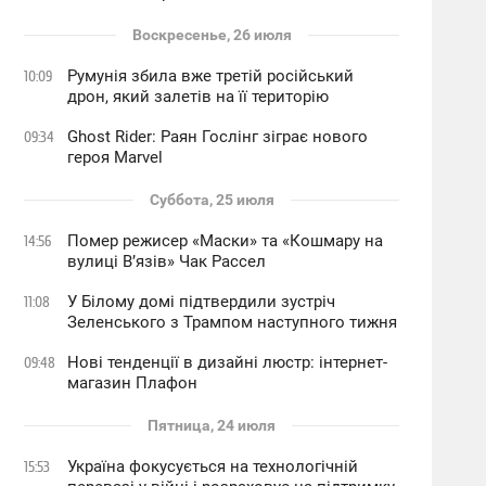
Воскресенье, 26 июля
Румунія збила вже третій російський
10:09
дрон, який залетів на її територію
Ghost Rider: Раян Гослінг зіграє нового
09:34
героя Marvel
Суббота, 25 июля
Помер режисер «Маски» та «Кошмару на
14:56
вулиці В’язів» Чак Рассел
У Білому домі підтвердили зустріч
11:08
Зеленського з Трампом наступного тижня
Нові тенденції в дизайні люстр: інтернет-
09:48
магазин Плафон
Пятница, 24 июля
Україна фокусується на технологічній
15:53