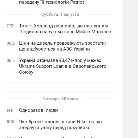
передачу їй технологій Patriot
Суббота, 1 августа
Том — Холланд розповів, що наступним
21:52
Людиною-павуком стане Майлз Моралес
Ціни на дизель продовжують зростати:
06:56
що відбувається на АЗС України
Україна отримала €3,47 млрд у межах
06:16
Ukraine Support Loan від Європейського
Союзу
Четверг, 30 июля
Одноразові люди
14:11
Як обрати чоловічі штани Nike: на що
10:01
звернути увагу перед покупкою