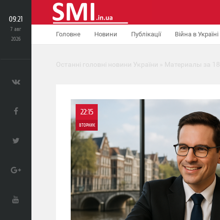
09:21
7 авг
Головне
Новини
Публікації
Війна в Україні
2026
Останні головні новини України
» Материалы за 18
22:15
ВТОРНИК
0
0