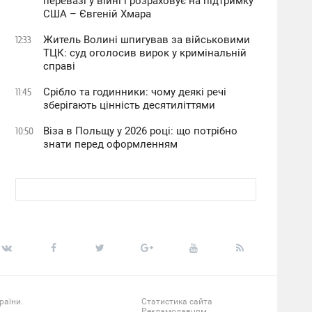
перевазі у війні і розраховує на підтримку
США – Євгеній Хмара
Житель Волині шпигував за військовими
12:33
ТЦК: суд оголосив вирок у кримінальній
справі
Срібло та годинники: чому деякі речі
11:45
зберігають цінність десятиліттями
Віза в Польщу у 2026 році: що потрібно
10:50
знати перед оформленням
раїни.
Статистика сайта
Рекламодавцям