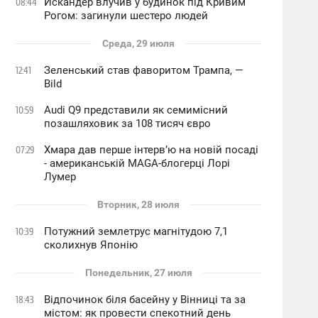
Искандер влучив у будинок під Кривим
08:44
Рогом: загинули шестеро людей
Среда, 29 июля
Зеленський став фаворитом Трампа, —
12:41
Bild
Audi Q9 представили як семимісний
10:59
позашляховик за 108 тисяч євро
Хмара дав перше інтервʼю на новій посаді
07:29
- американській MAGA-блогерці Лорі
Лумер
Вторник, 28 июля
Потужний землетрус магнітудою 7,1
10:39
сколихнув Японію
Понедельник, 27 июля
Відпочинок біля басейну у Вінниці та за
18:43
містом: як провести спекотний день