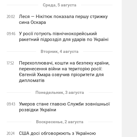
Среда, 5 августа
Леся — Нікітюк показала першу стрижку
20:02
сина Оскара
У росії готують північнокорейський
09:46
ракетний підрозділ для ударів по Україні
Вторник, 4 августа
Перехоплювачі, кошти на безпеку країни,
17:52
перенесення війни на територію росії:
Євгеній Хмара озвучив пріоритети для
дипломатів
Понедельник, 3 августа
Умеров стане главою Служби зовнішньої
09:43
розвідки України
Воскресенье, 2 августа
США досі обговорюють з Україною
20:24