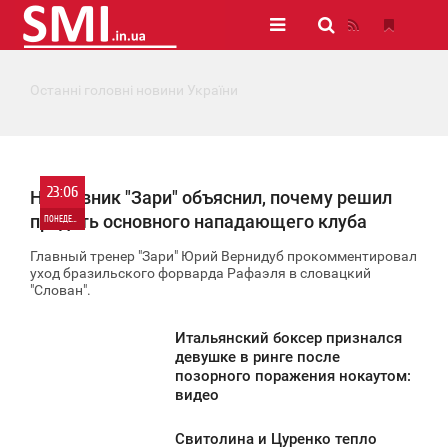
Останні головні новини України
23:06
Наставник "Зари" объяснил, почему решил
продать основного нападающего клуба
ПОНЕДЕЛЬНИК
Главный тренер "Зари" Юрий Вернидуб прокомментировал
0
уход бразильского форварда Рафаэля в словацкий
"Слован".
1 117
Итальянский боксер признался
1:48
девушке в ринге после
позорного поражения нокаутом:
ПОНЕДЕЛЬНИК
видео
999
Свитолина и Цуренко тепло