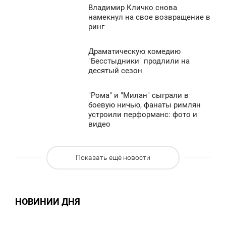
Владимир Кличко снова
3:48
0
намекнул на свое возвращение в
ринг
ПОНЕДЕЛЬНИК
1 097
0
Драматическую комедию
3:40
"Бесстыдники" продлили на
десятый сезон
ПОНЕДЕЛЬНИК
984
0
"Рома" и "Милан" сыграли в
3:22
боевую ничью, фанаты римлян
устроили перформанс: фото и
ПОНЕДЕЛЬНИК
957
видео
0
Показать ещё новости
1 150
НОВИНИИ ДНЯ