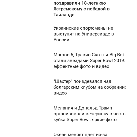
1:24
поздравили 18-летнюю
Ястремскому с победой в
ПОНЕДЕЛЬНИК
Таиланде
1 081
Украинские спортсмены не
0:50
выступят на Универсиаде в
России
ПОНЕДЕЛЬНИК
0
Maroon 5, Трэвис Скотт и Big Boi
0:34
стали звездами Super Bowl 2019:
эффектные фото и видео
ПОНЕДЕЛЬНИК
1 271
0
"Шахтер" поиздевался над
9:44
болгарским клубом на собрании:
видео
ПОНЕДЕЛЬНИК
1 052
0
Мелания и Дональд Трамп
9:18
организовали вечеринку в честь
кубка Super Bowl: яркие фото
ПОНЕДЕЛЬНИК
1 098
0
Океан меняет цвет из-за