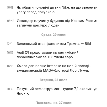
Як обрати чоловічі штани Nike: на що звернути
10:01
увагу перед покупкою
Искандер влучив у будинок під Кривим Рогом:
08:44
загинули шестеро людей
Среда, 29 июля
Зеленський став фаворитом Трампа, — Bild
12:41
Audi Q9 представили як семимісний
10:59
позашляховик за 108 тисяч євро
Хмара дав перше інтервʼю на новій посаді -
07:29
американській MAGA-блогерці Лорі Лумер
Вторник, 28 июля
Потужний землетрус магнітудою 7,1 сколихнув
10:39
Японію
Понедельник, 27 июля