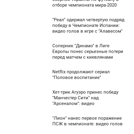
1 099
отборе чемпионата мира-2020
ПОНЕДЕЛЬНИК
0
"Реал" одержал четвертую подряд
4:58
победу в Чемпионате Испании:
видео голов в игре с "Алавесом"
ПОНЕДЕЛЬНИК
1 083
0
Соперник "Динамо" в Лиге
4:46
Европы понес серьезные потери
перед матчем с киевлянами
ПОНЕДЕЛЬНИК
1 007
0
Netflix продолжают сериал
4:44
"Половое воспитание"
ПОНЕДЕЛЬНИК
1 164
Хет-трик Агуэро принес победу
4:30
0
"Манчестер Сити" над
"Арсеналом": видео
ПОНЕДЕЛЬНИК
1 285
0
"Лион" нанес первое поражение
4:22
ПСЖ в чемпионате: видео голов
ПОНЕДЕЛЬНИК
1 333