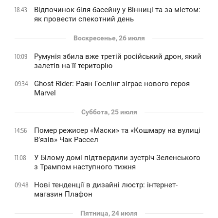
Відпочинок біля басейну у Вінниці та за містом:
18:43
як провести спекотний день
Воскресенье, 26 июля
Румунія збила вже третій російський дрон, який
10:09
залетів на її територію
Ghost Rider: Раян Гослінг зіграє нового героя
09:34
Marvel
Суббота, 25 июля
Помер режисер «Маски» та «Кошмару на вулиці
14:56
В’язів» Чак Рассел
У Білому домі підтвердили зустріч Зеленського
11:08
з Трампом наступного тижня
Нові тенденції в дизайні люстр: інтернет-
09:48
магазин Плафон
Пятница, 24 июля