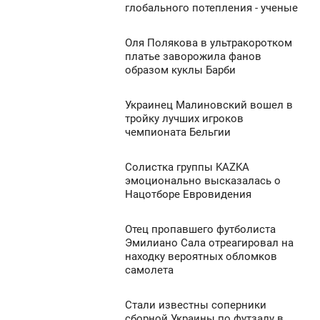
8:32
глобального потепления - ученые
ПОНЕДЕЛЬНИК
933
Оля Полякова в ультракоротком
7:42
0
платье заворожила фанов
образом куклы Барби
ПОНЕДЕЛЬНИК
1 023
0
Украинец Малиновский вошел в
6:52
тройку лучших игроков
чемпионата Бельгии
ПОНЕДЕЛЬНИК
1 026
0
Солистка группы KAZKA
6:44
эмоционально высказалась о
Нацотборе Евровидения
ПОНЕДЕЛЬНИК
945
0
Отец пропавшего футболиста
6:08
Эмилиано Сала отреагировал на
находку вероятных обломков
ПОНЕДЕЛЬНИК
1 101
самолета
0
Стали известны соперники
5:36
сборной Украины по футзалу в