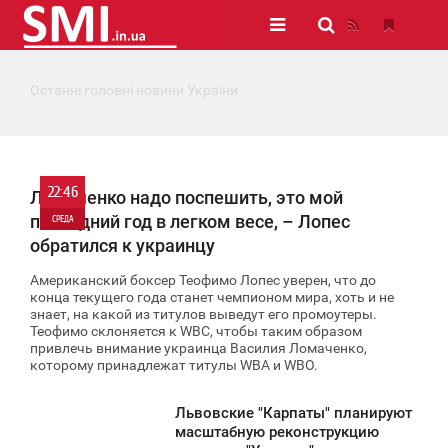
Останні головні новини України
22:46
Ломаченко надо поспешить, это мой
последний год в легком весе, – Лопес
СРЕДА
обратился к украинцу
0
Американский боксер Теофимо Лопес уверен, что до
конца текущего года станет чемпионом мира, хоть и не
1 315
знает, на какой из титулов выведут его промоутеры.
Теофимо склоняется к WBC, чтобы таким образом
привлечь внимание украинца Василия Ломаченко,
которому принадлежат титулы WBA и WBO.
Львовские "Карпаты" планируют
2:12
масштабную реконструкцию