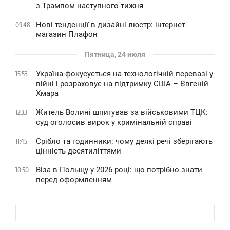
з Трампом наступного тижня
Нові тенденції в дизайні люстр: інтернет-
09:48
магазин Плафон
Пятница, 24 июля
Україна фокусується на технологічній перевазі у
15:53
війні і розраховує на підтримку США – Євгеній
Хмара
Житель Волині шпигував за військовими ТЦК:
12:33
суд оголосив вирок у кримінальній справі
Срібло та годинники: чому деякі речі зберігають
11:45
цінність десятиліттями
Віза в Польщу у 2026 році: що потрібно знати
10:50
перед оформленням