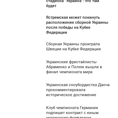
стадиона "Украина": что там
СРЕДА
будет
1 149
Ястремская может покинуть
2:06
расположение сборной Украины
после победы на Кубке
СРЕДА
Федерации
1 170
Сборная Украины проиграла
1:28
Швеции на Кубке Федерации
СРЕДА
Украинские фристайлисты
1:02
0
Абраменко и Полюк вышли в
финал чемпионата мира
СРЕДА
941
0
Украинская сноубордистка Данча
0:40
прокомментировала
историческое достижение
СРЕДА
1 121
0
Клуб чемпионата Германии
0:04
подпишет контракт с юным
украинским форвардом