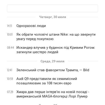
Четверг, 30 июля
Одноразові люди
14:11
Як обрати чоловічі штани Nike: на що звернути
10:01
увагу перед покупкою
Искандер влучив у будинок під Кривим Рогом:
08:44
загинули шестеро людей
Среда, 29 июля
Зеленський став фаворитом Трампа, — Bild
12:41
Audi Q9 представили як семимісний
10:59
позашляховик за 108 тисяч євро
Хмара дав перше інтервʼю на новій посаді -
07:29
американській MAGA-блогерці Лорі Лумер