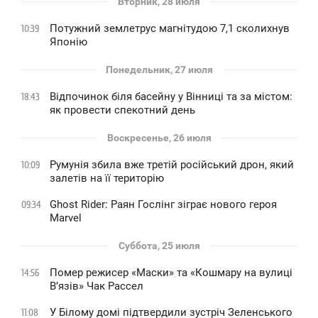
Вторник, 28 июля
Потужний землетрус магнітудою 7,1 сколихнув
10:39
Японію
Понедельник, 27 июля
Відпочинок біля басейну у Вінниці та за містом:
18:43
як провести спекотний день
Воскресенье, 26 июля
Румунія збила вже третій російський дрон, який
10:09
залетів на її територію
Ghost Rider: Раян Гослінг зіграє нового героя
09:34
Marvel
Суббота, 25 июля
Помер режисер «Маски» та «Кошмару на вулиці
14:56
В’язів» Чак Рассел
У Білому домі підтвердили зустріч Зеленського
11:08