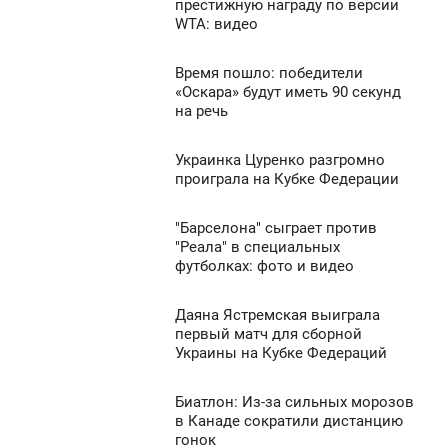
8:14
престижную награду по версии
WTA: видео
СРЕДА
1 055
0
Время пошло: победители
8:00
«Оскара» будут иметь 90 секунд
на речь
СРЕДА
1 178
0
Украинка Цуренко разгромно
7:54
проиграла на Кубке Федерации
СРЕДА
1 192
"Барселона" сыграет против
7:46
0
"Реала" в специальных
футболках: фото и видео
СРЕДА
908
0
Даяна Ястремская выиграла
7:26
первый матч для сборной
Украины на Кубке Федераций
СРЕДА
1 315
0
Биатлон: Из-за сильных морозов
7:18
в Канаде сократили дистанцию
гонок
СРЕДА