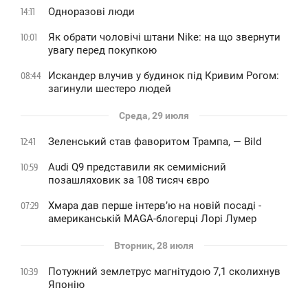
Одноразові люди
14:11
Як обрати чоловічі штани Nike: на що звернути
10:01
увагу перед покупкою
Искандер влучив у будинок під Кривим Рогом:
08:44
загинули шестеро людей
Среда, 29 июля
Зеленський став фаворитом Трампа, — Bild
12:41
Audi Q9 представили як семимісний
10:59
позашляховик за 108 тисяч євро
Хмара дав перше інтервʼю на новій посаді -
07:29
американській MAGA-блогерці Лорі Лумер
Вторник, 28 июля
Потужний землетрус магнітудою 7,1 сколихнув
10:39
Японію