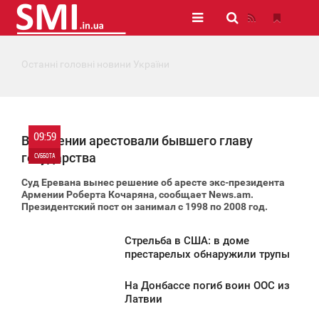
Останні головні новини України
09:59
В Армении арестовали бывшего главу
государства
СУББОТА
Суд Еревана вынес решение об аресте экс-президента
0
Армении Роберта Кочаряна,
сообщает
News.am.
Президентский пост он занимал с 1998 по 2008 год.
520
Стрельба в США: в доме
9:46
престарелых обнаружили трупы
УББОТА
На Донбассе погиб воин ООС из
9:10
Латвии
339
УББОТА