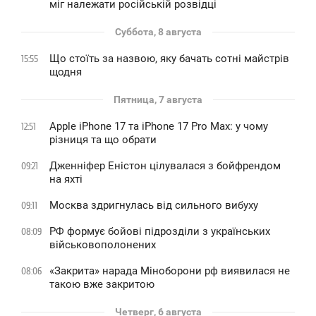
міг належати російській розвідці
Суббота, 8 августа
Що стоїть за назвою, яку бачать сотні майстрів
15:55
щодня
Пятница, 7 августа
Apple iPhone 17 та iPhone 17 Pro Max: у чому
12:51
різниця та що обрати
Дженніфер Еністон цілувалася з бойфрендом
09:21
на яхті
Москва здригнулась від сильного вибуху
09:11
РФ формує бойові підрозділи з українських
08:09
військовополонених
«Закрита» нарада Міноборони рф виявилася не
08:06
такою вже закритою
Четверг, 6 августа