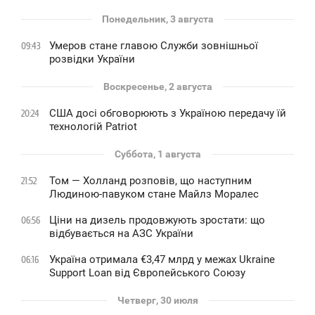
Понедельник, 3 августа
Умеров стане главою Служби зовнішньої
09:43
розвідки України
Воскресенье, 2 августа
США досі обговорюють з Україною передачу їй
20:24
технологій Patriot
Суббота, 1 августа
Том — Холланд розповів, що наступним
21:52
Людиною-павуком стане Майлз Моралес
Ціни на дизель продовжують зростати: що
06:56
відбувається на АЗС України
Україна отримала €3,47 млрд у межах Ukraine
06:16
Support Loan від Європейського Союзу
Четверг, 30 июля