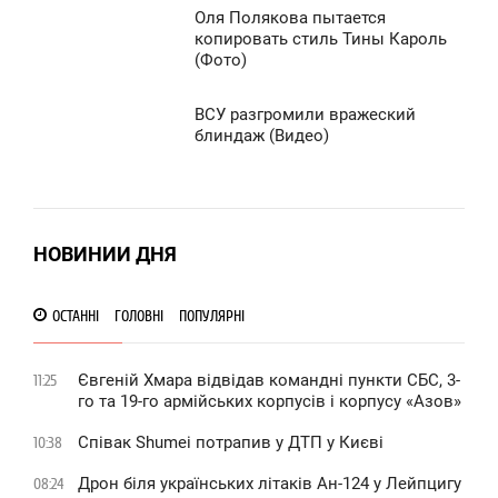
Оля Полякова пытается
0:10
копировать стиль Тины Кароль
507
(Фото)
УББОТА
0
ВСУ разгромили вражеский
0:05
блиндаж (Видео)
УББОТА
1 157
1
НОВИНИИ ДНЯ
1 281
ОСТАННІ
ГОЛОВНІ
ПОПУЛЯРНІ
Євгеній Хмара відвідав командні пункти СБС, 3-
11:25
го та 19-го армійських корпусів і корпусу «Азов»
Співак Shumei потрапив у ДТП у Києві
10:38
Дрон біля українських літаків Ан-124 у Лейпцигу
08:24