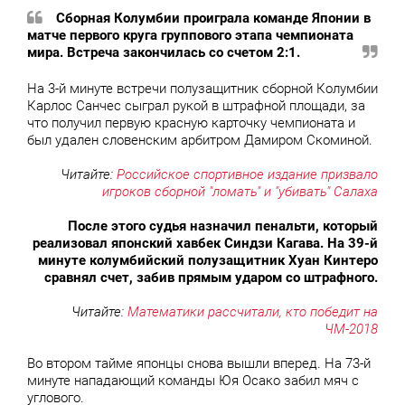
Сборная Колумбии проиграла команде Японии в
матче первого круга группового этапа чемпионата
мира. Встреча закончилась со счетом 2:1.
На 3-й минуте встречи полузащитник сборной Колумбии
Карлос Санчес сыграл рукой в штрафной площади, за
что получил первую красную карточку чемпионата и
был удален словенским арбитром Дамиром Скоминой.
Читайте:
Российское спортивное издание призвало
игроков сборной "ломать" и "убивать" Салаха
После этого судья назначил пенальти, который
реализовал японский хавбек Синдзи Кагава. На 39-й
минуте колумбийский полузащитник Хуан Кинтеро
сравнял счет, забив прямым ударом со штрафного.
Читайте:
Математики рассчитали, кто победит на
ЧМ-2018
Во втором тайме японцы снова вышли вперед. На 73-й
минуте нападающий команды Юя Осако забил мяч с
углового.