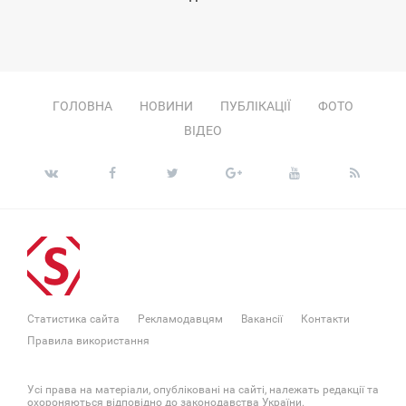
ЯТНИЦА
ГОЛОВНА
НОВИНИ
ПУБЛІКАЦІЇ
ФОТО
ВІДЕО
Статистика сайта
Рекламодавцям
Вакансії
Контакти
Правила використання
Усі права на матеріали, опубліковані на сайті, належать редакції та
охороняються відповідно до законодавства України.