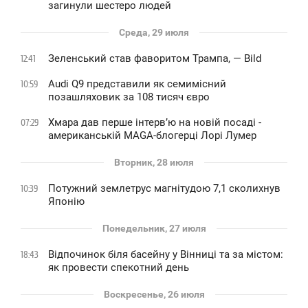
загинули шестеро людей
Среда, 29 июля
Зеленський став фаворитом Трампа, — Bild
12:41
Audi Q9 представили як семимісний
10:59
позашляховик за 108 тисяч євро
Хмара дав перше інтервʼю на новій посаді -
07:29
американській MAGA-блогерці Лорі Лумер
Вторник, 28 июля
Потужний землетрус магнітудою 7,1 сколихнув
10:39
Японію
Понедельник, 27 июля
Відпочинок біля басейну у Вінниці та за містом:
18:43
як провести спекотний день
Воскресенье, 26 июля