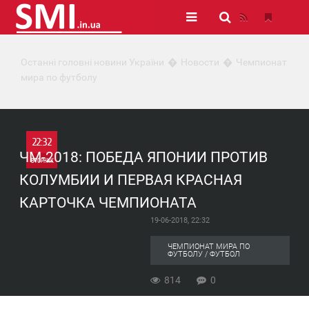
Останні головні новини України
Новости
Чемпионат
мира по футболу
22:32
ЧМ-2018: ПОБЕДА ЯПОНИИ ПРОТИВ
ВТОРНИК
КОЛУМБИИ И ПЕРВАЯ КРАСНАЯ
0
КАРТОЧКА ЧЕМПИОНАТА
19-06-2018, 22:32
814
ЧЕМПИОНАТ МИРА ПО
ФУТБОЛУ / ФУТБОЛ
814
0