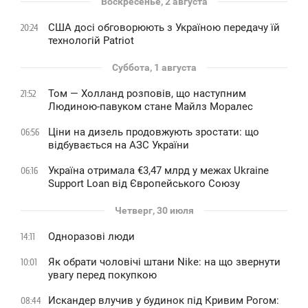
Воскресенье, 2 августа
США досі обговорюють з Україною передачу їй
20:24
технологій Patriot
Суббота, 1 августа
Том — Холланд розповів, що наступним
21:52
Людиною-павуком стане Майлз Моралес
Ціни на дизель продовжують зростати: що
06:56
відбувається на АЗС України
Україна отримала €3,47 млрд у межах Ukraine
06:16
Support Loan від Європейського Союзу
Четверг, 30 июля
Одноразові люди
14:11
Як обрати чоловічі штани Nike: на що звернути
10:01
увагу перед покупкою
Искандер влучив у будинок під Кривим Рогом:
08:44