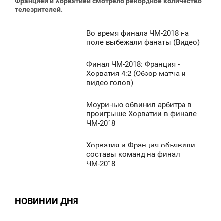
Францией и Хорватией смотрело рекордное количество
телезрителей.
1 106
Во время финала ЧМ-2018 на
0:18
поле выбежали фанаты (Видео)
ВОСКРЕСЕНЬЕ
Финал ЧМ-2018: Франция -
0:09
Хорватия 4:2 (Обзор матча и
1 536
видео голов)
ВОСКРЕСЕНЬЕ
Моуринью обвинил арбитра в
1 555
0:25
проигрыше Хорватии в финале
ЧМ-2018
ПОНЕДЕЛЬНИК
Хорватия и Франция объявили
1 928
7:29
составы команд на финал
ЧМ-2018
ВОСКРЕСЕНЬЕ
0
НОВИНИИ ДНЯ
644