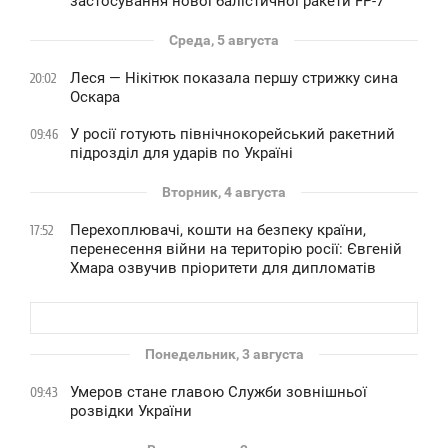
застосування нової балістичної ракети FP-7
Среда, 5 августа
Леся — Нікітюк показала першу стрижку сина
20:02
Оскара
У росії готують північнокорейський ракетний
09:46
підрозділ для ударів по Україні
Вторник, 4 августа
Перехоплювачі, кошти на безпеку країни,
17:52
перенесення війни на територію росії: Євгеній
Хмара озвучив пріоритети для дипломатів
Понедельник, 3 августа
Умеров стане главою Служби зовнішньої
09:43
розвідки України