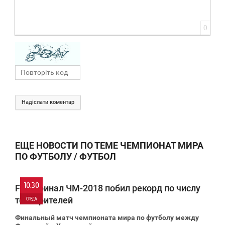
0
Надіслати коментар
ЕЩЕ НОВОСТИ ПО ТЕМЕ ЧЕМПИОНАТ МИРА
ПО ФУТБОЛУ / ФУТБОЛ
10:30
FIFA: финал ЧМ-2018 побил рекорд по числу
телезрителей
СРЕДА
Финальный матч чемпионата мира по футболу между
0