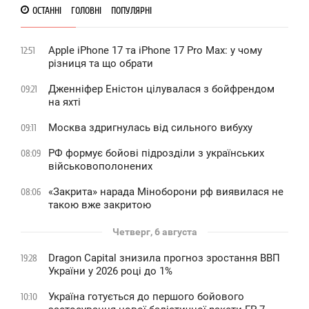
ОСТАННІ
ГОЛОВНІ
ПОПУЛЯРНІ
Apple iPhone 17 та iPhone 17 Pro Max: у чому
12:51
різниця та що обрати
Дженніфер Еністон цілувалася з бойфрендом
09:21
на яхті
Москва здригнулась від сильного вибуху
09:11
РФ формує бойові підрозділи з українських
08:09
військовополонених
«Закрита» нарада Міноборони рф виявилася не
08:06
такою вже закритою
Четверг, 6 августа
Dragon Capital знизила прогноз зростання ВВП
19:28
України у 2026 році до 1%
Україна готується до першого бойового
10:10