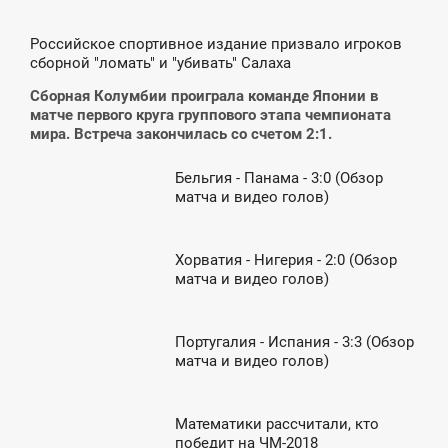
0:40
Российское спортивное издание призвало игроков
сборной "ломать" и "убивать" Салаха
ТОРНИК
Сборная Колумбии проиграла команде Японии в
матче первого круга группового этапа чемпионата
мира. Встреча закончилась со счетом 2:1.
Бельгия - Панама - 3:0 (Обзор
3:38
матча и видео голов)
ПОНЕДЕЛЬНИК
Хорватия - Нигерия - 2:0 (Обзор
0:46
матча и видео голов)
ВОСКРЕСЕНЬЕ
Португалия - Испания - 3:3 (Обзор
0:58
матча и видео голов)
УББОТА
Математики рассчитали, кто
7:42
победит на ЧМ-2018