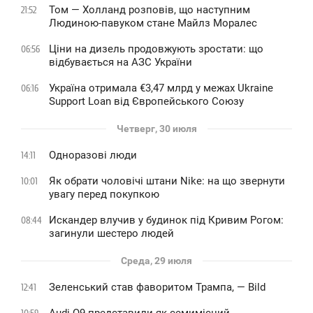
Том — Холланд розповів, що наступним
21:52
Людиною-павуком стане Майлз Моралес
Ціни на дизель продовжують зростати: що
06:56
відбувається на АЗС України
Україна отримала €3,47 млрд у межах Ukraine
06:16
Support Loan від Європейського Союзу
Четверг, 30 июля
Одноразові люди
14:11
Як обрати чоловічі штани Nike: на що звернути
10:01
увагу перед покупкою
Искандер влучив у будинок під Кривим Рогом:
08:44
загинули шестеро людей
Среда, 29 июля
Зеленський став фаворитом Трампа, — Bild
12:41