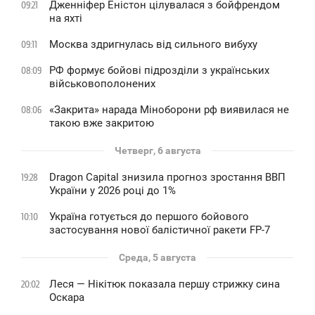
Дженніфер Еністон цілувалася з бойфрендом
09:21
на яхті
Москва здригнулась від сильного вибуху
09:11
РФ формує бойові підрозділи з українських
08:09
військовополонених
«Закрита» нарада Міноборони рф виявилася не
08:06
такою вже закритою
Четверг, 6 августа
Dragon Capital знизила прогноз зростання ВВП
19:28
України у 2026 році до 1%
Україна готується до першого бойового
10:10
застосування нової балістичної ракети FP-7
Среда, 5 августа
Леся — Нікітюк показала першу стрижку сина
20:02
Оскара