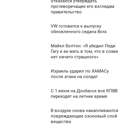
0:32
отказался утверждать
противоречащее его взглядам
ПОНЕДЕЛЬНИК
954
правительство
0
VW готовится к выпуску
0:19
обновленного седана Bora
824
ПОНЕДЕЛЬНИК
Майкл Болтон: «Я убедил Леди
0:13
0
Гагу и ее мать в том, что в славе
нет ничего страшного»
ПОНЕДЕЛЬНИК
1 056
0
Израиль ударил по ХАМАСу
7:49
после атаки на солдат
ПОНЕДЕЛЬНИК
1 412
С 1 июня на Донбассе все КПВВ
7:43
0
переходят на летнее время
ПОНЕДЕЛЬНИК
968
В воздухе снова накапливаются
6:24
0
повреждающие озоновый слой
вещества
ПОНЕДЕЛЬНИК
1 517