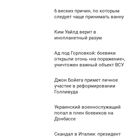
6 веских причин, по которым
1 550
2:38
следует чаще принимать ванну
ПОНЕДЕЛЬНИК
Ким Уайлд верит в
2:34
0
инопланетный разум
ПОНЕДЕЛЬНИК
1 002
Ад под Горловкой: боевики
2:31
0
открыли огонь «на поражение»,
уничтожен важный объект ВСУ
ПОНЕДЕЛЬНИК
945
0
Джон Бойега примет личное
21:19
участие в реформировании
Голливуда
ПОНЕДЕЛЬНИК
1 870
0
Украинский военнослужащий
1:03
попал в плен боевиков на
Донбассе
ПОНЕДЕЛЬНИК
1 355
0
Скандал в Италии: президент