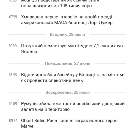
Audi Q9 представили як семимісний
10:59
позашляховик за 108 тисяч євро
Хмара дав перше інтервʼю на новій посаді -
07:29
американській MAGA-блогерці Лорі Лумер
Вторник, 28 июля
Потужний землетрус магнітудою 7,1 сколихнув
10:39
Японію
Понедельник, 27 июля
Відпочинок біля басейну у Вінниці та за містом:
18:43
як провести спекотний день
Воскресенье, 26 июля
Румунія збила вже третій російський дрон, який
10:09
залетів на її територію
Ghost Rider: Раян Гослінг зіграє нового героя
09:34
Marvel