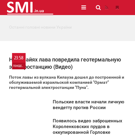
Останні головні новини України
23:58
На Гавайях лава повредила геотермальную
электростанцию (Видео)
ПОНЕДЕЛЬНИК
Поток лавы из вулкана Килауэа дошел до построенной и
0
обслуживаемой израильской компанией "Ормат"
геотермальной электростанции "Пуна".
1 301
Польские власти начали личную
3:28
вендетту против России
ПОНЕДЕЛЬНИК
Появилось видео заброшенных
2:39
Короленковских прудов в
1 593
оккупированной Горловке
ПОНЕДЕЛЬНИК