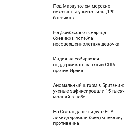
0
Под Мариуполем морские
6:22
пехотинцы уничтожили ДРГ
боевиков
ПОНЕДЕЛЬНИК
885
0
На Донбассе от снаряда
6:00
боевиков погибла
несовершеннолетняя девочка
ПОНЕДЕЛЬНИК
1 359
0
Индия не собирается
5:59
поддерживать санкции США
против Ирана
ПОНЕДЕЛЬНИК
910
0
Аномальный шторм в Британии:
5:36
ученые зафиксировали 15 тысяч
молний в небе
ПОНЕДЕЛЬНИК
1 327
0
На Светлодарской дуге ВСУ
5:08
ликвидировали боевую технику
противника
ПОНЕДЕЛЬНИК
1 430