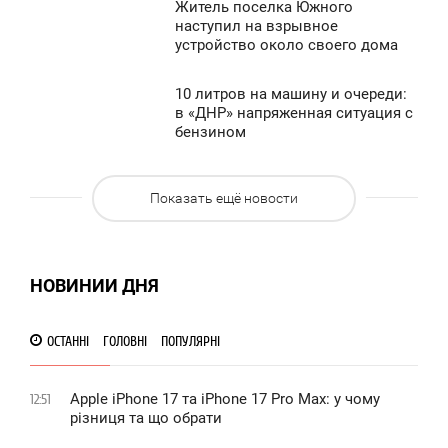
0
Житель поселка Южного
4:32
наступил на взрывное
устройство около своего дома
ПОНЕДЕЛЬНИК
1 418
0
10 литров на машину и очереди:
4:24
в «ДНР» напряженная ситуация с
бензином
ПОНЕДЕЛЬНИК
1 328
0
Показать ещё новости
1 335
НОВИНИИ ДНЯ
ОСТАННІ
ГОЛОВНІ
ПОПУЛЯРНІ
Apple iPhone 17 та iPhone 17 Pro Max: у чому
12:51
різниця та що обрати