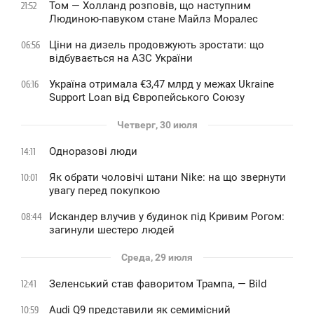
Том — Холланд розповів, що наступним
21:52
Людиною-павуком стане Майлз Моралес
Ціни на дизель продовжують зростати: що
06:56
відбувається на АЗС України
Україна отримала €3,47 млрд у межах Ukraine
06:16
Support Loan від Європейського Союзу
Четверг, 30 июля
Одноразові люди
14:11
Як обрати чоловічі штани Nike: на що звернути
10:01
увагу перед покупкою
Искандер влучив у будинок під Кривим Рогом:
08:44
загинули шестеро людей
Среда, 29 июля
Зеленський став фаворитом Трампа, — Bild
12:41
Audi Q9 представили як семимісний
10:59