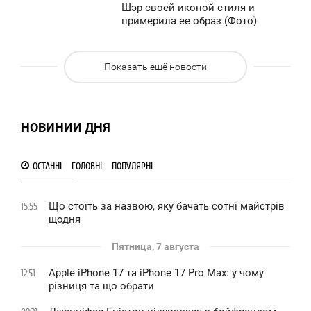
3:41
Шэр своей иконой стиля и
примерила ее образ (Фото)
ПОНЕДЕЛЬНИК
1 176
0
Показать ещё новости
2 500
НОВИНИИ ДНЯ
ОСТАННІ
ГОЛОВНІ
ПОПУЛЯРНІ
Що стоїть за назвою, яку бачать сотні майстрів
15:55
щодня
Пятница, 7 августа
Apple iPhone 17 та iPhone 17 Pro Max: у чому
12:51
різниця та що обрати