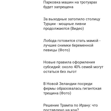
Парковка машин на тротуарах
7:57
будет запрещена
1 251
ПОНЕДЕЛЬНИК
За выходные затопило столицу
7:37
0
Турции - мощные ливни
продолжаются (Видео)
ПОНЕДЕЛЬНИК
1 025
0
Лобода готовится стать мамой -
7:20
лучшие снимки беременной
певицы (Фото)
ПОНЕДЕЛЬНИК
1 145
0
Новые правила оформления
7:19
субсидий: около 40% семей могут
остаться без льгот
ПОНЕДЕЛЬНИК
2 745
0
В Новой Зеландии посреди
7:17
фермы образовалась гигантская
трещина (Фото)
ПОНЕДЕЛЬНИК
1 934
0
Решение Трампа по Ирану: что
7:00
поставлено на кон?