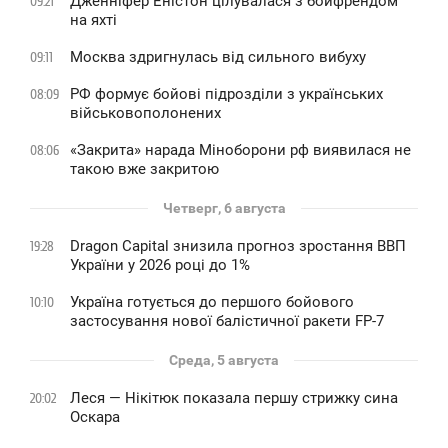
Дженніфер Еністон цілувалася з бойфрендом
09:21
на яхті
Москва здригнулась від сильного вибуху
09:11
РФ формує бойові підрозділи з українських
08:09
військовополонених
«Закрита» нарада Міноборони рф виявилася не
08:06
такою вже закритою
Четверг, 6 августа
Dragon Capital знизила прогноз зростання ВВП
19:28
України у 2026 році до 1%
Україна готується до першого бойового
10:10
застосування нової балістичної ракети FP-7
Среда, 5 августа
Леся — Нікітюк показала першу стрижку сина
20:02
Оскара