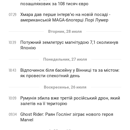
позашляховик за 108 тисяч євро
Хмара дав перше інтервʼю на новій посаді -
07:29
американській MAGA-блогерці Лорі Лумер
Вторник, 28 июля
Потужний землетрус магнітудою 7,1 сколихнув
10:39
Японію
Понедельник, 27 июля
Відпочинок біля басейну у Вінниці та за містом:
18:43
як провести спекотний день
Воскресенье, 26 июля
Румунія збила вже третій російський дрон, який
10:09
залетів на її територію
Ghost Rider: Раян Гослінг зіграє нового героя
09:34
Marvel