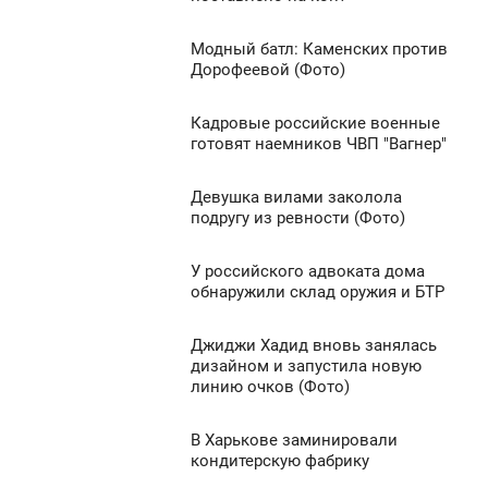
ПОНЕДЕЛЬНИК
1 199
Модный батл: Каменских против
6:29
0
Дорофеевой (Фото)
ПОНЕДЕЛЬНИК
1 786
Кадровые российские военные
6:26
0
готовят наемников ЧВП "Вагнер"
ПОНЕДЕЛЬНИК
2 684
Девушка вилами заколола
6:00
0
подругу из ревности (Фото)
ПОНЕДЕЛЬНИК
1 016
У российского адвоката дома
5:24
0
обнаружили склад оружия и БТР
ПОНЕДЕЛЬНИК
1 808
Джиджи Хадид вновь занялась
5:13
0
дизайном и запустила новую
линию очков (Фото)
ПОНЕДЕЛЬНИК
1 124
0
В Харькове заминировали
15:12
кондитерскую фабрику