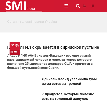
Останні головні новини України
23:59
Глава ИГИЛ скрывается в сирийской пустыне
ПОНЕДЕЛЬНИК
Лидер ИГИЛ Абу Бакр аль-Багдади - все еще самый
разыскиваемый человек в мире, за голову которого
0
назначено 25 миллионов долларов США – прячется в
большой пустынной зоне Сирии.
1 185
Даниэль Ллойд увеличила губы
3:53
из-за сетевых троллей
ПОНЕДЕЛЬНИК
7 продуктов, которые полезно
3:43
есть на голодный желудок
835
ПОНЕДЕЛЬНИК