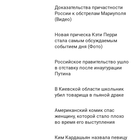
ПОНЕДЕЛЬНИК
2 410
Доказательства причастности
4:41
0
России к обстрелам Мариуполя
(Видео)
ПОНЕДЕЛЬНИК
953
0
Новая прическа Кэти Перри
4:29
стала самым обсуждаемым
событием дня (Фото)
ПОНЕДЕЛЬНИК
1 012
0
Российское правительство ушло
4:23
в отставку после инаугурации
Путина
ПОНЕДЕЛЬНИК
1 654
0
В Киевской области школьник
4:14
убил товарища в пьяной драке
ПОНЕДЕЛЬНИК
777
Американский комик спас
4:00
0
женщину, которой стало плохо
во время его выступления
ПОНЕДЕЛЬНИК
1 259
0
Ким Кардашьян назвала певицу