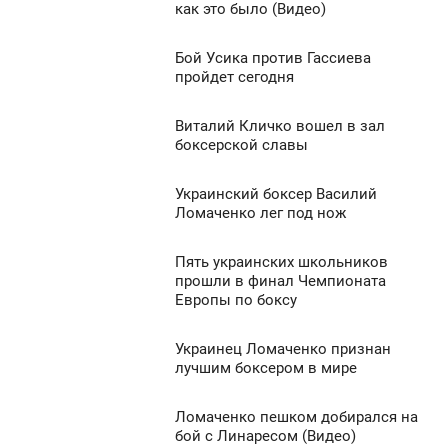
3:29
0
как это было (Видео)
ВОСКРЕСЕНЬЕ
1 461
Бой Усика против Гассиева
4:20
0
пройдет сегодня
УББОТА
1 949
Виталий Кличко вошел в зал
0:25
0
боксерской славы
ТОРНИК
1 328
Украинский боксер Василий
8:03
0
Ломаченко лег под нож
ЕТВЕРГ
1 189
Пять украинских школьников
8:27
0
прошли в финал Чемпионата
Европы по боксу
ТОРНИК
1 192
0
Украинец Ломаченко признан
12:19
лучшим боксером в мире
УББОТА
1 311
Ломаченко пешком добирался на
8:10
0
бой с Линаресом (Видео)