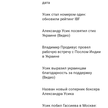
3:38
дата
1 143
ПОНЕДЕЛЬНИК
Усик стал номером один:
5:35
0
обновили рейтинг IBF
УББОТА
1 917
Александр Усик посвятил стих
1:09
0
Украине (Видео)
ЯТНИЦА
1 147
Владимир Продивус провел
7:13
0
рабочую встречу с Послом Индии
в Украине
ПОНЕДЕЛЬНИК
1 490
0
Усик выразил украинцам
1:40
благодарность за поддержку
(Видео)
ПОНЕДЕЛЬНИК
2 338
0
Назван новый соперник боксера
0:03
Александра Усика
ПОНЕДЕЛЬНИК
1 226
Усик побил Гассиева в Москве: