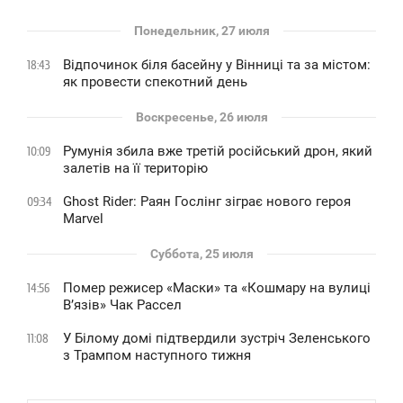
Понедельник, 27 июля
Відпочинок біля басейну у Вінниці та за містом:
18:43
як провести спекотний день
Воскресенье, 26 июля
Румунія збила вже третій російський дрон, який
10:09
залетів на її територію
Ghost Rider: Раян Гослінг зіграє нового героя
09:34
Marvel
Суббота, 25 июля
Помер режисер «Маски» та «Кошмару на вулиці
14:56
В’язів» Чак Рассел
У Білому домі підтвердили зустріч Зеленського
11:08
з Трампом наступного тижня