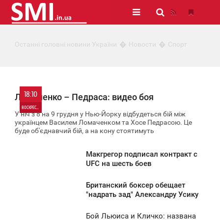
Останні головні новини України
Новости
Спорт
18:10
Ломаченко – Педраса: видео боя
ВОСКРЕСЕНЬЕ
У ніч з 8 на 9 грудня у Нью-Йорку відбудеться бій між
українцем Василем Ломаченком та Хосе Педрасою. Це
0
буде об'єднавчий бій, а на кону стоятимуть
990
Макгрегор подписал контракт с
1:57
UFC на шесть боев
ЯТНИЦА
Британский боксер обещает
6:53
"надрать зад" Александру Усику
780
УББОТА
Бой Льюиса и Кличко: названа