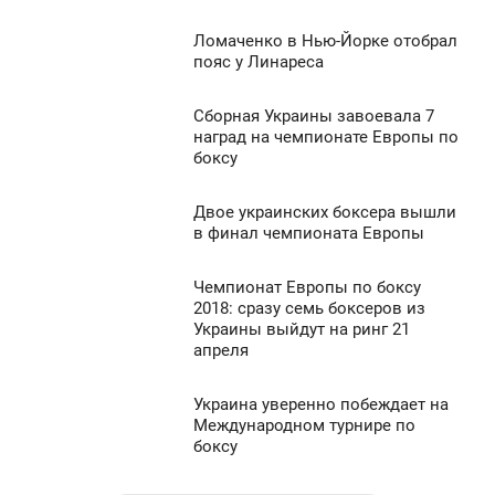
ТОРНИК
1 319
Ломаченко в Нью-Йорке отобрал
1:47
0
пояс у Линареса
ВОСКРЕСЕНЬЕ
1 453
Сборная Украины завоевала 7
3:04
0
наград на чемпионате Европы по
боксу
ЕТВЕРГ
1 576
0
Двое украинских боксера вышли
0:57
в финал чемпионата Европы
СРЕДА
1 271
Чемпионат Европы по боксу
2:41
0
2018: сразу семь боксеров из
Украины выйдут на ринг 21
УББОТА
апреля
1 074
0
Украина уверенно побеждает на
9:01
Международном турнире по
1 251
боксу
ЕТВЕРГ