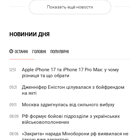
0
Показать ещё новости
1 114
НОВИНИИ ДНЯ
ОСТАННІ
ГОЛОВНІ
ПОПУЛЯРНІ
Apple iPhone 17 та iPhone 17 Pro Max: у чому
12:51
різниця та що обрати
Дженніфер Еністон цілувалася з бойфрендом
09:21
на яхті
Москва здригнулась від сильного вибуху
09:11
РФ формує бойові підрозділи з українських
08:09
військовополонених
«Закрита» нарада Міноборони рф виявилася не
08:06
такою вже закритою