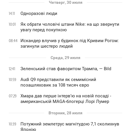
Четверг, 30 июля
Одноразові люди
14:11
Як обрати чоловічі штани Nike: на що звернути
10:01
увагу перед покупкою
Искандер влучив у будинок під Кривим Рогом:
08:44
загинули шестеро людей
Среда, 29 июля
Зеленський став фаворитом Трампа, — Bild
12:41
Audi Q9 представили як семимісний
10:59
позашляховик за 108 тисяч євро
Хмара дав перше інтервʼю на новій посаді -
07:29
американській MAGA-блогерці Лорі Лумер
Вторник, 28 июля
Потужний землетрус магнітудою 7,1 сколихнув
10:39
Японію