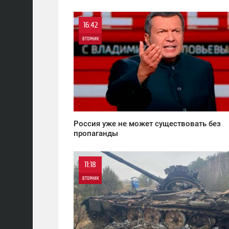
16:42
ВТОРНИК
0
1 658
Россия уже не может существовать без
пропаганды
11:18
ВТОРНИК
0
2 694