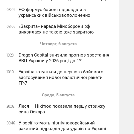
РФ формує бойові підрозділи з
08:09
українських військовополонених
«Закрита» нарада Міноборони рф
08:06
виявилася не такою вже закритою
Четверг, 6 августа
Dragon Capital знизила прогноз зростання
19:28
ВВП України у 2026 році до 1%
Україна готується до першого бойового
10:10
застосування нової балістичної ракети
FP-7
Среда, 5 августа
Леся — Нікітюк показала першу стрижку
20:02
сина Оскара
У росії готують північнокорейський
09:46
ракетний підрозділ для ударів по Україні