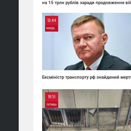
на 15 трлн рублів заради продовження ві
13:44
ПОНЕДЕЛЬНИК
0
0
Ексміністр транспорту рф знайдений мер
19:51
ПЯТНИЦА
0
0