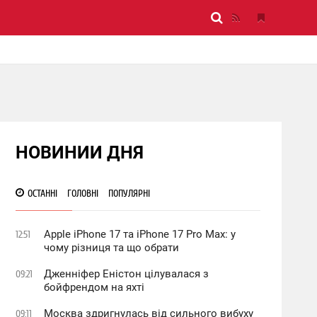
НОВИНИИ ДНЯ
ОСТАННІ
ГОЛОВНІ
ПОПУЛЯРНІ
Apple iPhone 17 та iPhone 17 Pro Max: у
12:51
чому різниця та що обрати
Дженніфер Еністон цілувалася з
09:21
бойфрендом на яхті
Москва здригнулась від сильного вибуху
09:11