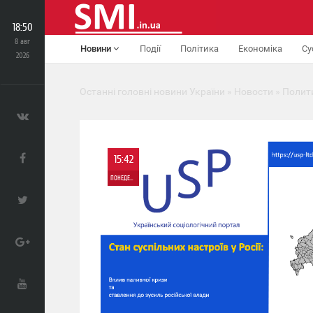
18:50
8 авг
Новини
Події
Політика
Економіка
Су
2026
Останні головні новини України
»
Новости
»
Полит
15:42
ПОНЕДЕЛЬНИК
0
179