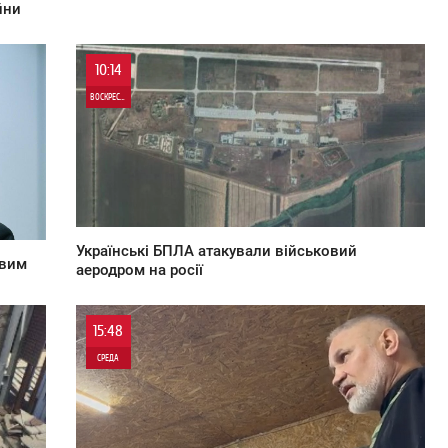
йни
10:14
ВОСКРЕСЕНЬЕ
0
0
Українські БПЛА атакували військовий
твим
аеродром на росії
15:48
СРЕДА
0
0