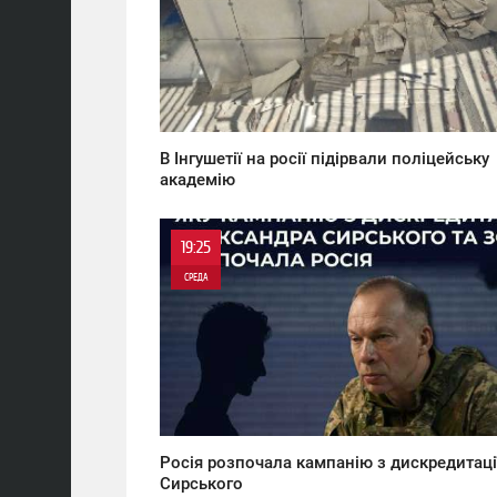
В Інгушетії на росії підірвали поліцейську
академію
19:25
СРЕДА
0
1 155
Росія розпочала кампанію з дискредитаці
Сирського