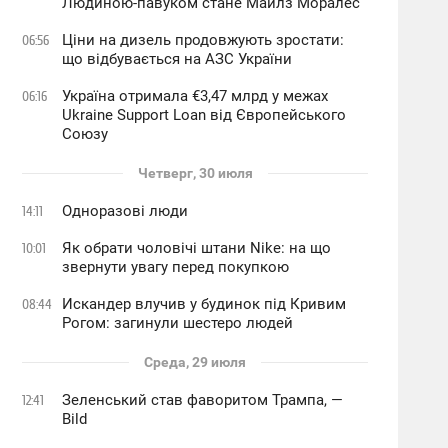
Людиною-павуком стане Майлз Моралес
Ціни на дизель продовжують зростати:
06:56
що відбувається на АЗС України
Україна отримала €3,47 млрд у межах
06:16
Ukraine Support Loan від Європейського
Союзу
Четверг, 30 июля
Одноразові люди
14:11
Як обрати чоловічі штани Nike: на що
10:01
звернути увагу перед покупкою
Искандер влучив у будинок під Кривим
08:44
Рогом: загинули шестеро людей
Среда, 29 июля
Зеленський став фаворитом Трампа, —
12:41
Bild