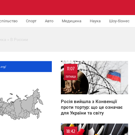
спільство
Спорт
Авто
Медицина
Наука
Шоу-бізнес
ика
» В России
11:07
ПЯТНИЦА
0
Росія вийшла з Конвенції
проти тортур: що це означає
для України та світу
18:42