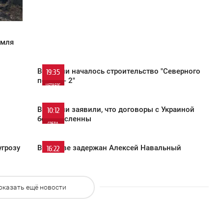
емля
В России началось строительство "Северного
19:35
потока - 2"
ЧЕТВЕРГ
0
В России заявили, что договоры с Украиной
10:12
бессмысленны
СРЕДА
1 517
0
угрозу
В Москве задержан Алексей Навальный
16:22
СУББОТА
1 052
0
оказать ещё новости
1 095