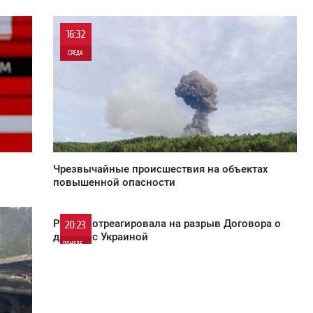
16:32
СРЕДА
0
2 360
Чрезвычайные происшествия на объектах
повышенной опасности
Россия отреагировала на разрыв Договора о
20:23
дружбе с Украиной
ПОНЕДЕЛЬНИК
0
963