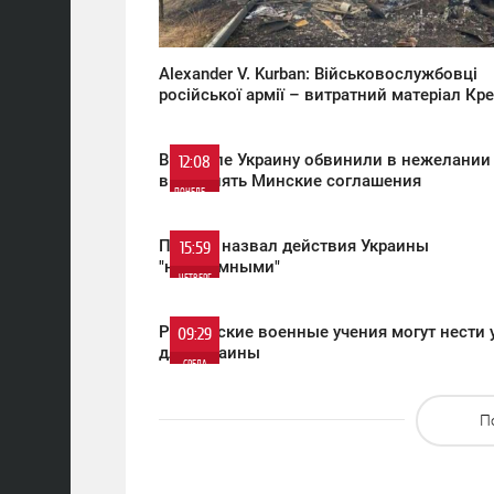
Alexander V. Kurban: Військовослужбовці
російської армії – витратний матеріал Кр
В Кремле Украину обвинили в нежелании
12:08
выполнять Минские соглашения
ПОНЕДЕЛЬНИК
1
Песков назвал действия Украины
15:59
"неразумными"
ЧЕТВЕРГ
1 094
0
Российские военные учения могут нести 
09:29
для Украины
СРЕДА
1 020
0
П
1 029