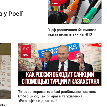
ПОНЕДЕЛЬНИК
 у Росії
0
У рф розпочався бензинова
криза після атаки на НПЗ
18:01
СРЕДА
0
0
Тіньова мережа торгівлі російською нафтою:
Етібар Ейюб, Тахір Гараєв та ухилення
«Роснефті» від санкцій
стат