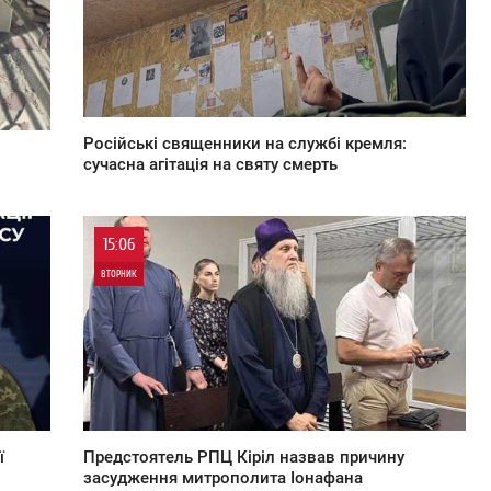
Російські священники на службі кремля:
сучасна агітація на святу смерть
15:06
ВТОРНИК
3
2 131
ї
Предстоятель РПЦ Кіріл назвав причину
засудження митрополита Іонафана