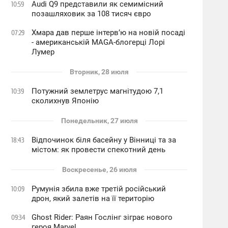
Audi Q9 представили як семимісний
10:59
позашляховик за 108 тисяч євро
Хмара дав перше інтервʼю на новій посаді
07:29
- американській MAGA-блогерці Лорі
Лумер
Вторник, 28 июля
Потужний землетрус магнітудою 7,1
10:39
сколихнув Японію
Понедельник, 27 июля
Відпочинок біля басейну у Вінниці та за
18:43
містом: як провести спекотний день
Воскресенье, 26 июля
Румунія збила вже третій російський
10:09
дрон, який залетів на її територію
Ghost Rider: Раян Гослінг зіграє нового
09:34
героя Marvel