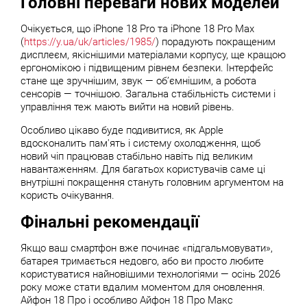
Головні переваги нових моделей
Очікується, що iPhone 18 Pro та iPhone 18 Pro Max
(
https://y.ua/uk/articles/1985/
) порадують покращеним
дисплеєм, якіснішими матеріалами корпусу, ще кращою
ергономікою і підвищеним рівнем безпеки. Інтерфейс
стане ще зручнішим, звук — об’ємнішим, а робота
сенсорів — точнішою. Загальна стабільність системи і
управління теж мають вийти на новий рівень.
Особливо цікаво буде подивитися, як Apple
вдосконалить пам'ять і систему охолодження, щоб
новий чіп працював стабільно навіть під великим
навантаженням. Для багатьох користувачів саме ці
внутрішні покращення стануть головним аргументом на
користь очікування.
Фінальні рекомендації
Якщо ваш смартфон вже починає «підгальмовувати»,
батарея тримається недовго, або ви просто любите
користуватися найновішими технологіями — осінь 2026
року може стати вдалим моментом для оновлення.
Айфон 18 Про і особливо Айфон 18 Про Макс