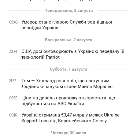
Понедельник, 3 августа
Умеров стане главою Служби зовнішньої
09:43
розвідки України
Воскресенье, 2 августа
США досі обговорюють з Україною передачу їй
20:24
технологій Patriot
Суббота, 1 августа
Том — Холланд розповів, що наступним
21:52
Людиною-павуком стане Майлз Моралес
Ціни на дизель продовжують зростати: що
06:56
відбувається на АЗС України
Україна отримала €3,47 млрд у межах Ukraine
06:16
Support Loan від Європейського Союзу
Четверг, 30 июля