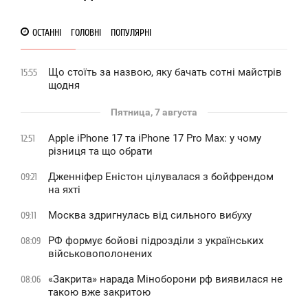
ОСТАННІ
ГОЛОВНІ
ПОПУЛЯРНІ
Що стоїть за назвою, яку бачать сотні майстрів
15:55
щодня
Пятница, 7 августа
Apple iPhone 17 та iPhone 17 Pro Max: у чому
12:51
різниця та що обрати
Дженніфер Еністон цілувалася з бойфрендом
09:21
на яхті
Москва здригнулась від сильного вибуху
09:11
РФ формує бойові підрозділи з українських
08:09
військовополонених
«Закрита» нарада Міноборони рф виявилася не
08:06
такою вже закритою