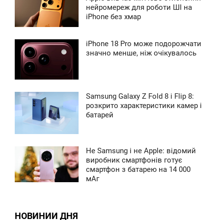
5:49
нейромереж для роботи ШІ на
iPhone без хмар
ВОСКРЕСЕНЬЕ
0
iPhone 18 Pro може подорожчати
1:05
значно менше, ніж очікувалось
ЕТВЕРГ
0
Samsung Galaxy Z Fold 8 і Flip 8:
9:18
розкрито характеристики камер і
батарей
ВОСКРЕСЕНЬЕ
0
Не Samsung і не Apple: відомий
1:04
виробник смартфонів готує
смартфон з батарею на 14 000
ЕТВЕРГ
мАг
0
НОВИНИИ ДНЯ
0