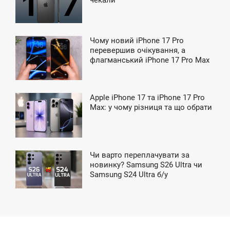
чекали
ТОРНИК
Чому новий iPhone 17 Pro
0:29
перевершив очікування, а
флагманський iPhone 17 Pro Max
ЕТВЕРГ
став головною подією року
Apple iPhone 17 та iPhone 17 Pro
12:51
Max: у чому різниця та що обрати
ЯТНИЦА
Чи варто переплачувати за
2:07
новинку? Samsung S26 Ultra чи
Samsung S24 Ultra б/у
УББОТА