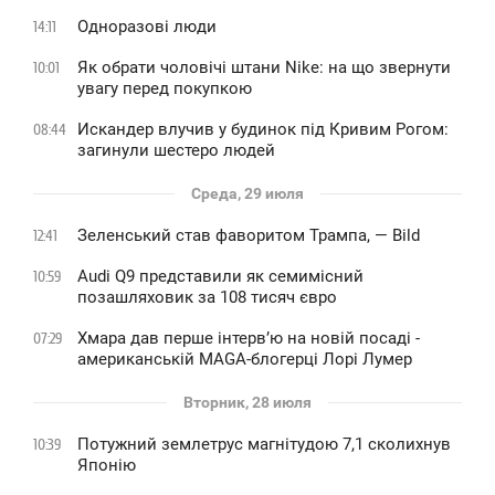
Одноразові люди
14:11
Як обрати чоловічі штани Nike: на що звернути
10:01
увагу перед покупкою
Искандер влучив у будинок під Кривим Рогом:
08:44
загинули шестеро людей
Среда, 29 июля
Зеленський став фаворитом Трампа, — Bild
12:41
Audi Q9 представили як семимісний
10:59
позашляховик за 108 тисяч євро
Хмара дав перше інтервʼю на новій посаді -
07:29
американській MAGA-блогерці Лорі Лумер
Вторник, 28 июля
Потужний землетрус магнітудою 7,1 сколихнув
10:39
Японію