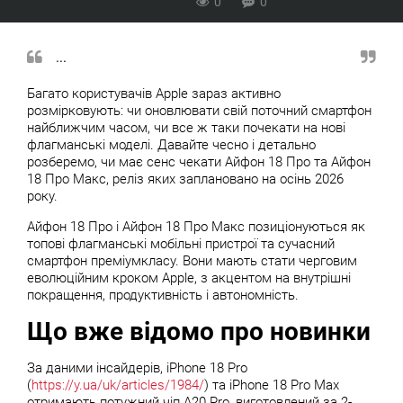
0
0
...
Багато користувачів Apple зараз активно
розмірковують: чи оновлювати свій поточний смартфон
найближчим часом, чи все ж таки почекати на нові
флагманські моделі. Давайте чесно і детально
розберемо, чи має сенс чекати Айфон 18 Про та Айфон
18 Про Макс, реліз яких заплановано на осінь 2026
року.
Айфон 18 Про і Айфон 18 Про Макс позиціонуються як
топові флагманські мобільні пристрої та сучасний
смартфон преміумкласу. Вони мають стати черговим
еволюційним кроком Apple, з акцентом на внутрішні
покращення, продуктивність і автономність.
Що вже відомо про новинки
За даними інсайдерів, iPhone 18 Pro
(
https://y.ua/uk/articles/1984/
) та iPhone 18 Pro Max
отримають потужний чіп A20 Pro, виготовлений за 2-