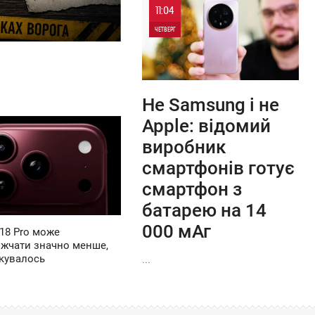
11:04
ЧЕТВЕРГ
0
0
Не Samsung і не
Apple: відомий
виробник
смартфонів готує
смартфон з
батарею на 14
000 мАг
 18 Pro може
жчати значно менше,
...
ікувалось