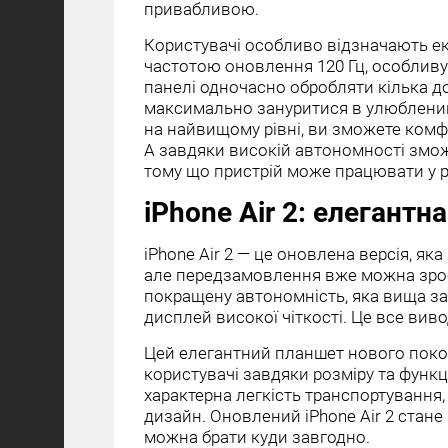
привабливою.
Користувачі особливо відзначають ек
частотою оновлення 120 Гц, особливу
панелі одночасно обробляти кілька до
максимально зануритися в улюблений
на найвищому рівні, ви зможете ком
А завдяки високій автономності змож
тому що пристрій може працювати у р
iPhone Air 2: елегантн
iPhone Air 2 — це оновлена версія, як
але передзамовлення вже можна зроб
покращену автономність, яка вища за
дисплей високої чіткості. Це все вив
Цей елегантний планшет нового покол
користувачі завдяки розміру та функц
характерна легкість транспортування,
дизайн. Оновлений iPhone Air 2 стане
можна брати куди завгодно.