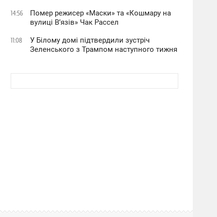
Помер режисер «Маски» та «Кошмару на
14:56
вулиці В’язів» Чак Рассел
У Білому домі підтвердили зустріч
11:08
Зеленського з Трампом наступного тижня