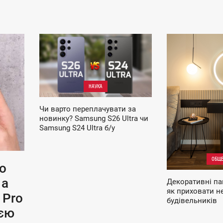
12:07
15:39
СУББОТА
СРЕДА
НАУКА
Чи варто переплачувати за
новинку? Samsung S26 Ultra чи
Samsung S24 Ultra б/у
ОБЩЕ
o
 а
Декоративні па
як приховати не
 Pro
будівельників
ією