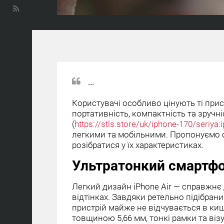
...
Користувачі особливо цінують ті при
портативність, компактність та зручніс
(
https://stls.store/uk/iphone-170/seriya:
легкими та мобільними. Пропонуємо 
розібратися у їх характеристиках.
Ультратонкий смартфон
Легкий дизайн iPhone Air — справжнє
відтінках. Завдяки ретельно підібран
пристрій майже не відчувається в ки
товщиною 5,66 мм, тонкі рамки та ві