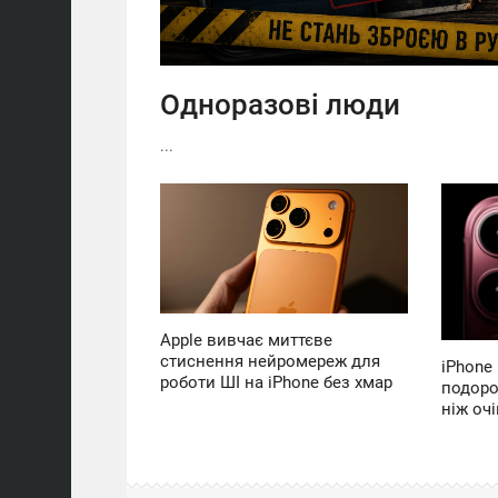
Одноразові люди
...
15:49
11:05
ВОСКРЕСЕНЬЕ
ЧЕТВЕРГ
0
0
Apple вивчає миттєве
стиснення нейромереж для
iPhone
роботи ШІ на iPhone без хмар
подоро
ніж оч