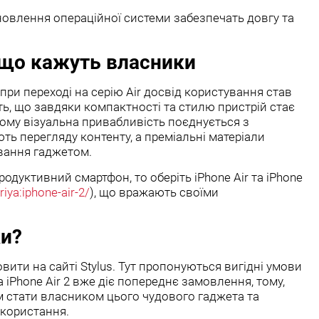
оновлення операційної системи забезпечать довгу та
 що кажуть власники
 при переході на серію Air досвід користування став
, що завдяки компактності та стилю пристрій стає
ьому візуальна привабливість поєднується з
ть перегляду контенту, а преміальні матеріали
вання гаджетом.
одуктивний смартфон, то оберіть iPhone Air та iPhone
riya:iphone-air-2/
), що вражають своїми
ки?
вити на сайті Stylus. Тут пропонуються вигідні умови
а iPhone Air 2 вже діє попереднє замовлення, тому,
 стати власником цього чудового гаджета та
икористання.