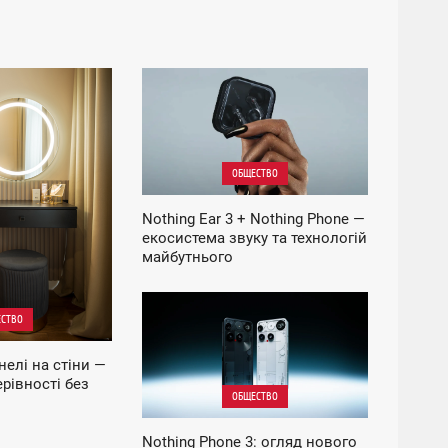
17:40
ВТОРНИК
ОБЩЕСТВО
Nothing Ear 3 + Nothing Phone —
екосистема звуку та технологій
майбутнього
06:21
СТВО
СРЕДА
нелі на стіни —
рівності без
ОБЩЕСТВО
Nothing Phone 3: огляд нового