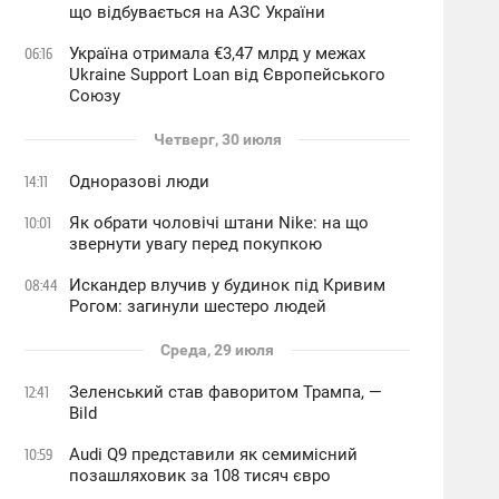
що відбувається на АЗС України
Україна отримала €3,47 млрд у межах
06:16
Ukraine Support Loan від Європейського
Союзу
Четверг, 30 июля
Одноразові люди
14:11
Як обрати чоловічі штани Nike: на що
10:01
звернути увагу перед покупкою
Искандер влучив у будинок під Кривим
08:44
Рогом: загинули шестеро людей
Среда, 29 июля
Зеленський став фаворитом Трампа, —
12:41
Bild
Audi Q9 представили як семимісний
10:59
позашляховик за 108 тисяч євро