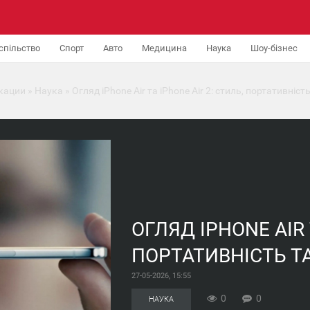
спільство
Спорт
Авто
Медицина
Наука
Шоу-бізнес
кации
»
Наука
» Огляд iPhone Air та iPhone Air 2: стиль, портативність
ОГЛЯД IPHONE AIR 
ПОРТАТИВНІСТЬ ТА
27-05-2026, 15:55
0
0
НАУКА