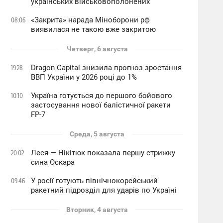
українських військовополонених
«Закрита» нарада Міноборони рф
08:06
виявилася не такою вже закритою
Четверг, 6 августа
Dragon Capital знизила прогноз зростання
19:28
ВВП України у 2026 році до 1%
Україна готується до першого бойового
10:10
застосування нової балістичної ракети
FP-7
Среда, 5 августа
Леся — Нікітюк показала першу стрижку
20:02
сина Оскара
У росії готують північнокорейський
09:46
ракетний підрозділ для ударів по Україні
Вторник, 4 августа