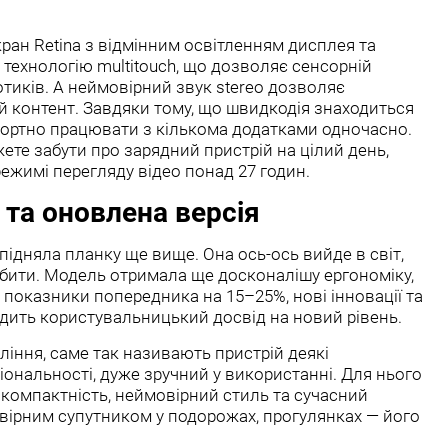
ран Retina з відмінним освітленням дисплея та
 технологію multitouch, що дозволяє сенсорній
тиків. А неймовірний звук stereo дозволяє
 контент. Завдяки тому, що швидкодія знаходиться
фортно працювати з кількома додатками одночасно.
ете забути про зарядний пристрій на цілий день,
ежимі перегляду відео понад 27 годин.
а та оновлена версія
а підняла планку ще вище. Она ось-ось вийде в світ,
ити. Модель отримала ще досконалішу ергономіку,
 показники попередника на 15–25%, нові інновації та
одить користувальницький досвід на новий рівень.
іння, саме так називають пристрій деякі
іональності, дуже зручний у використанні. Для нього
 компактність, неймовірний стиль та сучасний
 вірним супутником у подорожах, прогулянках — його