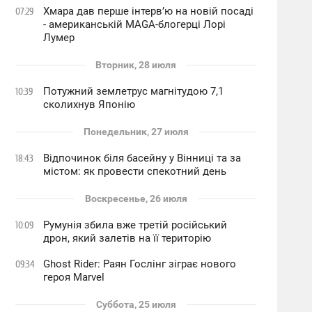
Хмара дав перше інтервʼю на новій посаді
07:29
- американській MAGA-блогерці Лорі
Лумер
Вторник, 28 июля
Потужний землетрус магнітудою 7,1
10:39
сколихнув Японію
Понедельник, 27 июля
Відпочинок біля басейну у Вінниці та за
18:43
містом: як провести спекотний день
Воскресенье, 26 июля
Румунія збила вже третій російський
10:09
дрон, який залетів на її територію
Ghost Rider: Раян Гослінг зіграє нового
09:34
героя Marvel
Суббота, 25 июля