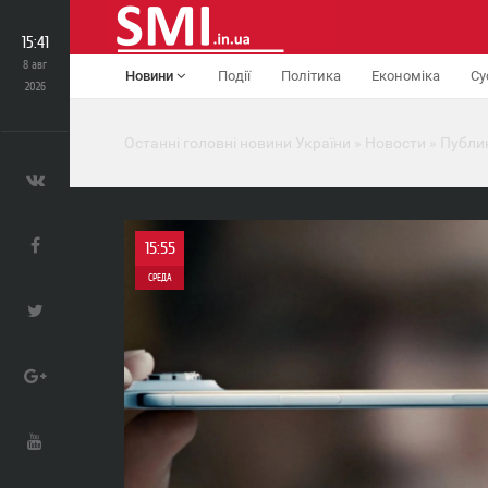
15:41
8 авг
Новини
Події
Політика
Економіка
Су
2026
Останні головні новини України
»
Новости
»
Публи
15:55
СРЕДА
0
0