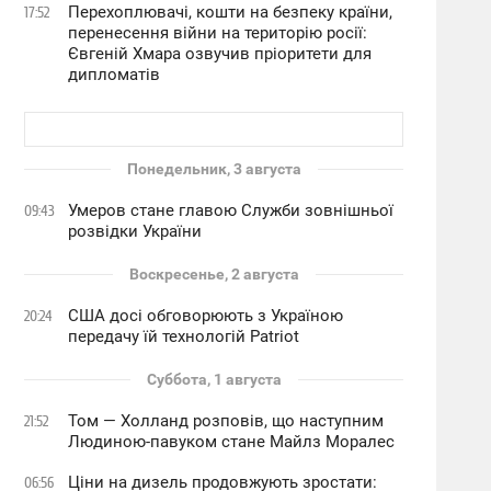
Перехоплювачі, кошти на безпеку країни,
17:52
перенесення війни на територію росії:
Євгеній Хмара озвучив пріоритети для
дипломатів
Понедельник, 3 августа
Умеров стане главою Служби зовнішньої
09:43
розвідки України
Воскресенье, 2 августа
США досі обговорюють з Україною
20:24
передачу їй технологій Patriot
Суббота, 1 августа
Том — Холланд розповів, що наступним
21:52
Людиною-павуком стане Майлз Моралес
Ціни на дизель продовжують зростати:
06:56