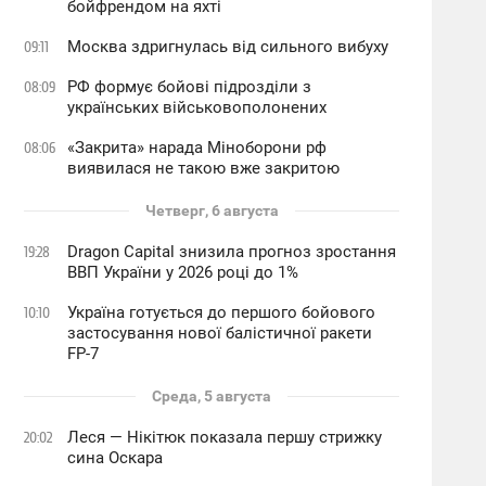
бойфрендом на яхті
Москва здригнулась від сильного вибуху
09:11
РФ формує бойові підрозділи з
08:09
українських військовополонених
«Закрита» нарада Міноборони рф
08:06
виявилася не такою вже закритою
Четверг, 6 августа
Dragon Capital знизила прогноз зростання
19:28
ВВП України у 2026 році до 1%
Україна готується до першого бойового
10:10
застосування нової балістичної ракети
FP-7
Среда, 5 августа
Леся — Нікітюк показала першу стрижку
20:02
сина Оскара