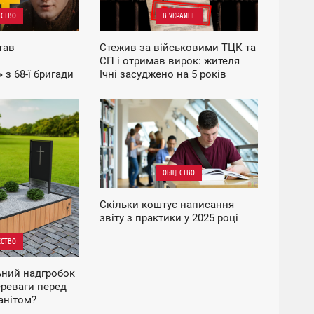
СТВО
В УКРАИНЕ
тав
Стежив за військовими ТЦК та
СП і отримав вирок: жителя
 з 68-ї бригади
Ічні засуджено на 5 років
на
напрямку
16:12
ЧЕТВЕРГ
ОБЩЕСТВО
Скільки коштує написання
звіту з практики у 2025 році
СТВО
ьний надгробок
ереваги перед
анітом?