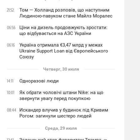
Том — Холланд розповів, що наступним
21:52
Людиною-павуком стане Майлз Моралес
Ціни на дизель продовжують зростати:
06:56
що відбувається на АЗС України
Україна отримала €3,47 млрд у межах
06:16
Ukraine Support Loan від Європейського
Союзу
Четверг, 30 июля
Одноразові люди
14:11
Як обрати чоловічі штани Nike: на що
10:01
звернути увагу перед покупкою
Искандер влучив у будинок під Кривим
08:44
Рогом: загинули шестеро людей
Среда, 29 июля