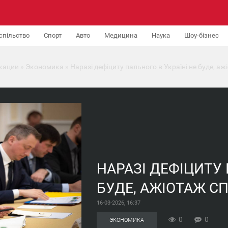
спільство
Спорт
Авто
Медицина
Наука
Шоу-бізнес
кации
»
Экономика
» Наразі дефіциту пального в Україні не буде, а
НАРАЗІ ДЕФІЦИТУ 
БУДЕ, АЖІОТАЖ С
16-03-2026, 16:37
0
0
ЭКОНОМИКА