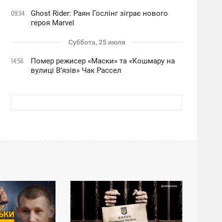
Ghost Rider: Раян Гослінг зіграє нового
09:34
героя Marvel
Суббота, 25 июля
Помер режисер «Маски» та «Кошмару на
14:56
вулиці В’язів» Чак Рассел
14:38
ПЯТНИЦА