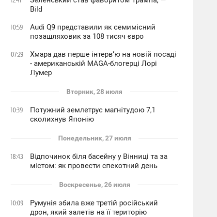
Зеленський став фаворитом Трампа, —
12:41
Bild
Audi Q9 представили як семимісний
10:59
позашляховик за 108 тисяч євро
Хмара дав перше інтервʼю на новій посаді
07:29
- американській MAGA-блогерці Лорі
Лумер
Вторник, 28 июля
Потужний землетрус магнітудою 7,1
10:39
сколихнув Японію
Понедельник, 27 июля
Відпочинок біля басейну у Вінниці та за
18:43
містом: як провести спекотний день
Воскресенье, 26 июля
Румунія збила вже третій російський
10:09
дрон, який залетів на її територію