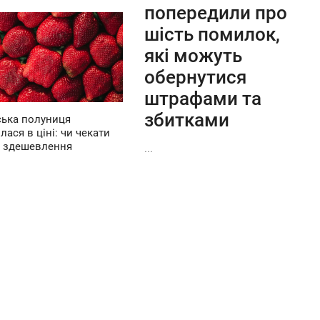
попередили про
шість помилок,
які можуть
обернутися
штрафами та
збитками
ська полуниця
лася в ціні: чи чекати
 здешевлення
...