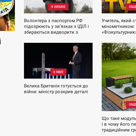
В УКРАИНЕ
ОБЩЕ
Волонтера з паспортом РФ
Учитель, який с
підозрюють у зв’язках з ІДІЛ і
мінометником:
збираються видворити з
«Фізкультурник»
України: подробиці справи
нищить ворога 
і
Покровському 
13:15
14:43
ПЯТНИЦА
ВТОРНИК
В МИРЕ
Велика Британія готується до
війни: міністр розкрив деталі
ОБЩЕ
Що таке модул
і в чому його п
традиційним гр