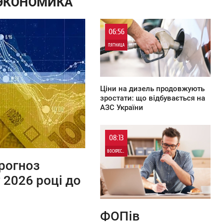
 ЭКОНОМИКА
06:56
ПЯТНИЦА
0
Ціни на дизель продовжують
зростати: що відбувається на
АЗС України
08:13
ВОСКРЕСЕНЬЕ
прогноз
0
 2026 році до
0
ФОПів