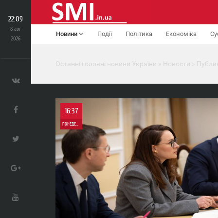
22:09
8 авг
Новини
Події
Політика
Економіка
Су
2026
Останні головні новини України
»
Новости
»
Публи
16:37
ПОНЕДЕЛЬНИК
0
0