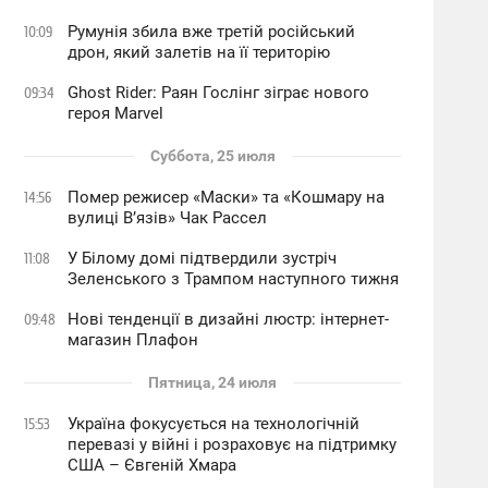
Румунія збила вже третій російський
10:09
дрон, який залетів на її територію
Ghost Rider: Раян Гослінг зіграє нового
09:34
героя Marvel
Суббота, 25 июля
Помер режисер «Маски» та «Кошмару на
14:56
вулиці В’язів» Чак Рассел
У Білому домі підтвердили зустріч
11:08
Зеленського з Трампом наступного тижня
Нові тенденції в дизайні люстр: інтернет-
09:48
магазин Плафон
Пятница, 24 июля
Україна фокусується на технологічній
15:53
перевазі у війні і розраховує на підтримку
США – Євгеній Хмара