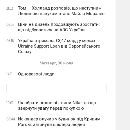
Том — Холланд розповів, що наступним
21:52
Людиною-павуком стане Майлз Моралес
Ціни на дизель продовжують зростати:
06:56
що відбувається на АЗС України
Україна отримала €3,47 млрд у межах
06:16
Ukraine Support Loan від Європейського
Союзу
Четверг, 30 июля
Одноразові люди
14:11
Як обрати чоловічі штани Nike: на що
10:01
звернути увагу перед покупкою
Искандер влучив у будинок під Кривим
08:44
Рогом: загинули шестеро людей