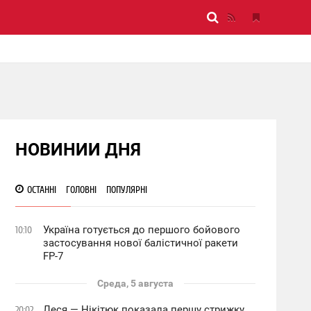
НОВИНИИ ДНЯ
ОСТАННІ
ГОЛОВНІ
ПОПУЛЯРНІ
Україна готується до першого бойового
10:10
застосування нової балістичної ракети
FP-7
Среда, 5 августа
Леся — Нікітюк показала першу стрижку
20:02