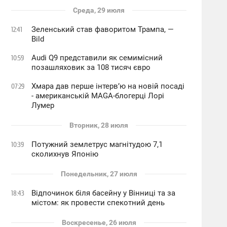
Среда, 29 июля
Зеленський став фаворитом Трампа, —
12:41
Bild
Audi Q9 представили як семимісний
10:59
позашляховик за 108 тисяч євро
Хмара дав перше інтервʼю на новій посаді
07:29
- американській MAGA-блогерці Лорі
Лумер
Вторник, 28 июля
Потужний землетрус магнітудою 7,1
10:39
сколихнув Японію
Понедельник, 27 июля
Відпочинок біля басейну у Вінниці та за
18:43
містом: як провести спекотний день
Воскресенье, 26 июля