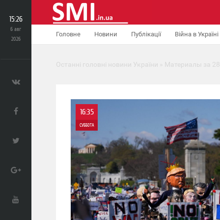
15:26
6 авг
Головне
Новини
Публікації
Війна в Україні
2026
Останні головні новини України
» Материалы за 28
16:35
СУББОТА
0
0