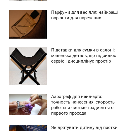
0
Парфуми для весілля: найкращі
9:21
варіанти для наречених
0
ЕТВЕРГ
0
Підставки для сумки в салоні:
0
9:20
маленька деталь, що підсилює
сервіс і дисциплінує простір
ЕТВЕРГ
0
0
Аэрограф для нейл-арта:
9:19
точность нанесения, скорость
работы и чистые градиенты с
ЕТВЕРГ
первого прохода
0
Як врятувати дитину від пастки