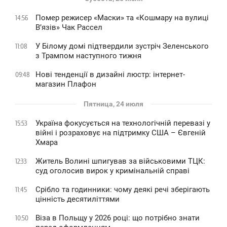
Помер режисер «Маски» та «Кошмару на вулиці
14:56
В’язів» Чак Рассел
У Білому домі підтвердили зустріч Зеленського
11:08
з Трампом наступного тижня
Нові тенденції в дизайні люстр: інтернет-
09:48
магазин Плафон
Пятница, 24 июля
Україна фокусується на технологічній перевазі у
15:53
війні і розраховує на підтримку США – Євгеній
Хмара
Житель Волині шпигував за військовими ТЦК:
12:33
суд оголосив вирок у кримінальній справі
Срібло та годинники: чому деякі речі зберігають
11:45
цінність десятиліттями
Віза в Польщу у 2026 році: що потрібно знати
10:50