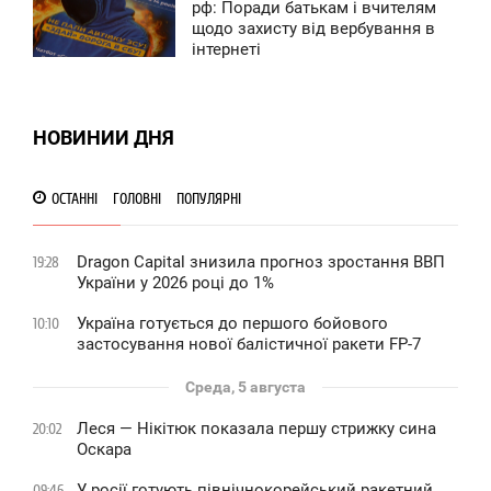
9:08
рф: Поради батькам і вчителям
0
щодо захисту від вербування в
ЕТВЕРГ
інтернеті
0
0
НОВИНИИ ДНЯ
ОСТАННІ
ГОЛОВНІ
ПОПУЛЯРНІ
Dragon Capital знизила прогноз зростання ВВП
19:28
України у 2026 році до 1%
Україна готується до першого бойового
10:10
застосування нової балістичної ракети FP-7
Среда, 5 августа
Леся — Нікітюк показала першу стрижку сина
20:02
Оскара
У росії готують північнокорейський ракетний
09:46