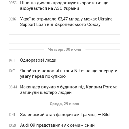
Ціни на дизель продовжують зростати: що
06:56
відбувається на АЗС України
Україна отримала €3,47 млрд у межах Ukraine
06:16
Support Loan від Європейського Союзу
Четверг, 30 июля
Одноразові люди
14:11
Як обрати чоловічі штани Nike: на що звернути
10:01
увагу перед покупкою
Искандер влучив у будинок під Кривим Рогом:
08:44
загинули шестеро людей
Среда, 29 июля
Зеленський став фаворитом Трампа, — Bild
12:41
Audi Q9 представили як семимісний
10:59