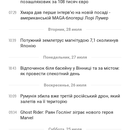
позашляховик за 108 тисяч євро
Хмара дав перше інтервʼю на новій посаді -
07:29
американській MAGA-блогерці Лорі Лумер
Вторник, 28 июля
Потужний землетрус магнітудою 7,1 сколихнув
10:39
Японію
Понедельник, 27 июля
Відпочинок біля басейну у Вінниці та за містом:
18:43
як провести спекотний день
Воскресенье, 26 июля
Румунія збила вже третій російський дрон, який
10:09
залетів на її територію
Ghost Rider: Раян Гослінг зіграє нового героя
09:34
Marvel
Суббота, 25 июля