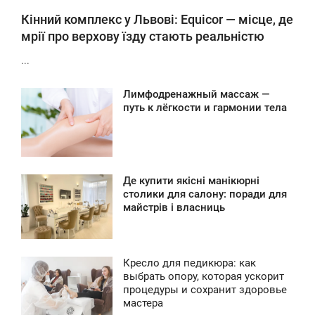
Кінний комплекс у Львові: Equicor — місце, де
мрії про верхову їзду стають реальністю
...
Лимфодренажный массаж —
4:19
путь к лёгкости и гармонии тела
ЕТВЕРГ
0
Де купити якісні манікюрні
9:32
столики для салону: поради для
майстрів і власниць
ЕТВЕРГ
0
Кресло для педикюра: как
9:24
выбрать опору, которая ускорит
процедуры и сохранит здоровье
ЕТВЕРГ
мастера