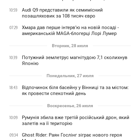
Audi Q9 представили як семимісний
10:59
позашляховик за 108 тисяч євро
Хмара дав перше інтервʼю на новій посаді -
07:29
американській MAGA-блогерці Лорі Лумер
Вторник, 28 июля
Потужний землетрус магнітудою 7,1 сколихнув
10:39
Японію
Понедельник, 27 июля
Відпочинок біля басейну у Вінниці та за містом:
18:43
як провести спекотний день
Воскресенье, 26 июля
Румунія збила вже третій російський дрон, який
10:09
залетів на її територію
Ghost Rider: Раян Гослінг зіграє нового героя
09:34