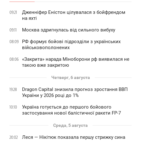
Дженніфер Еністон цілувалася з бойфрендом
09:21
на яхті
Москва здригнулась від сильного вибуху
09:11
РФ формує бойові підрозділи з українських
08:09
військовополонених
«Закрита» нарада Міноборони рф виявилася не
08:06
такою вже закритою
Четверг, 6 августа
Dragon Capital знизила прогноз зростання ВВП
19:28
України у 2026 році до 1%
Україна готується до першого бойового
10:10
застосування нової балістичної ракети FP-7
Среда, 5 августа
Леся — Нікітюк показала першу стрижку сина
20:02