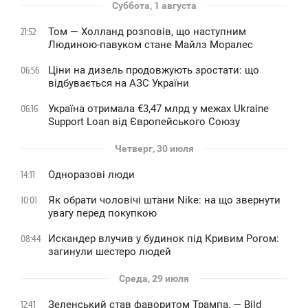
Суббота, 1 августа
Том — Холланд розповів, що наступним
21:52
Людиною-павуком стане Майлз Моралес
Ціни на дизель продовжують зростати: що
06:56
відбувається на АЗС України
Україна отримала €3,47 млрд у межах Ukraine
06:16
Support Loan від Європейського Союзу
Четверг, 30 июля
Одноразові люди
14:11
Як обрати чоловічі штани Nike: на що звернути
10:01
увагу перед покупкою
Искандер влучив у будинок під Кривим Рогом:
08:44
загинули шестеро людей
Среда, 29 июля
Зеленський став фаворитом Трампа, — Bild
12:41