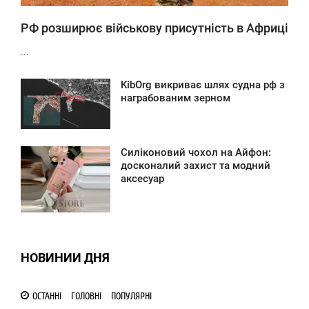
РФ розширює військову присутність в Африці
...
KibOrg викриває шлях судна рф з
5:03
награбованим зерном
ТОРНИК
0
Силіконовий чохол на Айфон:
2:30
досконалий захист та модний
аксесуар
ТОРНИК
268
НОВИНИИ ДНЯ
ОСТАННІ
ГОЛОВНІ
ПОПУЛЯРНІ