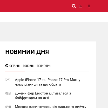
НОВИНИИ ДНЯ
ОСТАННІ
ГОЛОВНІ
ПОПУЛЯРНІ
Apple iPhone 17 та iPhone 17 Pro Max: у
12:51
чому різниця та що обрати
Дженніфер Еністон цілувалася з
09:21
бойфрендом на яхті
Москва здригнулась від сильного вибуху
09:11