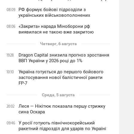
РФ формує бойові підрозділи з
08:09
українських військовополонених
«Закрита» нарада Міноборони рф
08:06
виявилася не такою вже закритою
Четверг, 6 августа
Dragon Capital знизила прогноз зростання
19:28
ВВП України у 2026 році до 1%
Україна готується до першого бойового
10:10
застосування нової балістичної ракети
FP-7
Среда, 5 августа
Леся — Нікітюк показала першу стрижку
20:02
сина Оскара
У росії готують північнокорейський
09:46
ракетний підрозділ для ударів по Україні