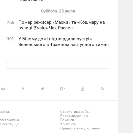
Суббота, 25 июля
Помер режисер «Маски» та «Кошмару на
14:56
вулиці В’язів» Чак Рассел
У Білому домі підтвердили зустріч
11:08
Зеленського з Трампом наступного тижня
раїни.
Статистика сайта
Рекламодавцям
бов'язковим
Вакансії
 тексті, що
Контакти
Правила використання