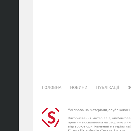
ГОЛОВНА
НОВИНИ
ПУБЛІКАЦІЇ
Ф
Усі права на матеріали, опубліковані
Використання матеріалів, опублікова
прямим посиланням на сторінку, з як
відтворює оригінальний матеріал сайт