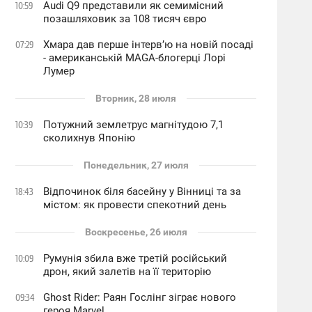
Audi Q9 представили як семимісний
10:59
позашляховик за 108 тисяч євро
Хмара дав перше інтервʼю на новій посаді
07:29
- американській MAGA-блогерці Лорі
Лумер
Вторник, 28 июля
Потужний землетрус магнітудою 7,1
10:39
сколихнув Японію
Понедельник, 27 июля
Відпочинок біля басейну у Вінниці та за
18:43
містом: як провести спекотний день
Воскресенье, 26 июля
Румунія збила вже третій російський
10:09
дрон, який залетів на її територію
Ghost Rider: Раян Гослінг зіграє нового
09:34
героя Marvel