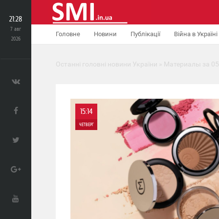
21:28
7 авг
Головне
Новини
Публікації
Війна в Україні
2026
Останні головні новини України
» Материалы за 05
15:14
ЧЕТВЕРГ
0
243