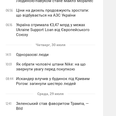
Людиною-павуком стане Майлз Моралес
Ціни на дизель продовжують зростати:
06:56
що відбувається на АЗС України
Україна отримала €3,47 млрд у межах
06:16
Ukraine Support Loan від Європейського
Союзу
Четверг, 30 июля
Одноразові люди
14:11
Як обрати чоловічі штани Nike: на що
10:01
звернути увагу перед покупкою
Искандер влучив у будинок під Кривим
08:44
Рогом: загинули шестеро людей
Среда, 29 июля
Зеленський став фаворитом Трампа, —
12:41
Bild