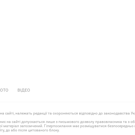
ОТО
ВІДЕО
 на сайті, належать редакції та охороняються відповідно до законодавства Ук
них на сайті допускається лише з письмового дозволу правовласника та з о
ої матеріал запозичений. Гіперпосилання має розміщуватися безпосередньо в
у, до або після цитованого блоку.