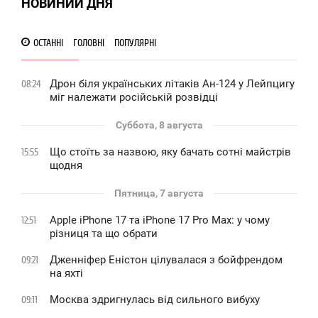
НОВИНИИ ДНЯ
ОСТАННІ
ГОЛОВНІ
ПОПУЛЯРНІ
Дрон біля українських літаків Ан-124 у Лейпцигу
08:24
міг належати російській розвідці
Суббота, 8 августа
Що стоїть за назвою, яку бачать сотні майстрів
15:55
щодня
Пятница, 7 августа
Apple iPhone 17 та iPhone 17 Pro Max: у чому
12:51
різниця та що обрати
Дженніфер Еністон цілувалася з бойфрендом
09:21
на яхті
Москва здригнулась від сильного вибуху
09:11