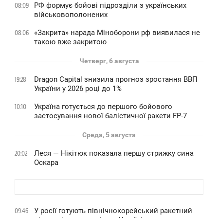
РФ формує бойові підрозділи з українських
08:09
військовополонених
«Закрита» нарада Міноборони рф виявилася не
08:06
такою вже закритою
Четверг, 6 августа
Dragon Capital знизила прогноз зростання ВВП
19:28
України у 2026 році до 1%
Україна готується до першого бойового
10:10
застосування нової балістичної ракети FP-7
Среда, 5 августа
Леся — Нікітюк показала першу стрижку сина
20:02
Оскара
У росії готують північнокорейський ракетний
09:46