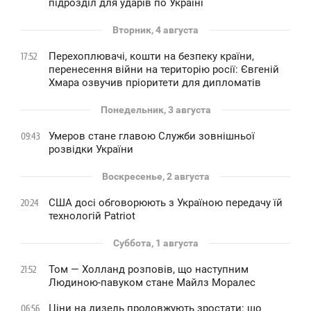
підрозділ для ударів по Україні
Вторник, 4 августа
Перехоплювачі, кошти на безпеку країни,
17:52
перенесення війни на територію росії: Євгеній
Хмара озвучив пріоритети для дипломатів
Понедельник, 3 августа
Умеров стане главою Служби зовнішньої
09:43
розвідки України
Воскресенье, 2 августа
США досі обговорюють з Україною передачу їй
20:24
технологій Patriot
Суббота, 1 августа
Том — Холланд розповів, що наступним
21:52
Людиною-павуком стане Майлз Моралес
Ціни на дизель продовжують зростати: що
06:56