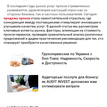
В последние годы рынок услуг прокси стремительно
развивается, удовлетворяя растущий спрос как со
стороны бизнеса, так и частных пользователей. Сегодня
продажа прокси
стала самостоятельной отраслью, где
конкуренция между поставщиками стимулирует инновации и
улучшение качества услуг. В данной статье мы рассмотрим
ключевые аспекты рынка, факторы, влияющие на стоимость
прокси-сервисов, проведем сравнительный анализ различных
предложений и дадим практические рекомендации для тех, кто
планирует приобрести качественные решения.
Грузоперевозки по Украине с
8:30
Don-Trans: Надежность, Скорость
и Доступность
ПОНЕДЕЛЬНИК
414
Аудиторські послуги для бізнесу:
4:53
як AUDIT INVEST допоможе вам
оптимізувати витрати
ПОНЕДЕЛЬНИК
377