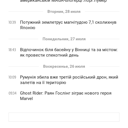
американській MAGA-блогерці Лорі Лумер
Вторник, 28 июля
Потужний землетрус магнітудою 7,1 сколихнув
10:39
Японію
Понедельник, 27 июля
Відпочинок біля басейну у Вінниці та за містом:
18:43
як провести спекотний день
Воскресенье, 26 июля
Румунія збила вже третій російський дрон, який
10:09
залетів на її територію
Ghost Rider: Раян Гослінг зіграє нового героя
09:34
Marvel