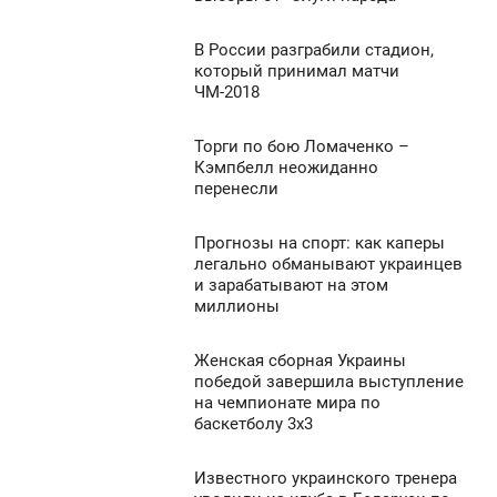
ЯТНИЦА
876
0
В России разграбили стадион,
7:20
который принимал матчи
ЧМ-2018
ЯТНИЦА
441
0
Торги по бою Ломаченко –
6:30
Кэмпбелл неожиданно
перенесли
ЯТНИЦА
794
0
Прогнозы на спорт: как каперы
6:10
легально обманывают украинцев
и зарабатывают на этом
ЯТНИЦА
447
миллионы
0
Женская сборная Украины
5:40
победой завершила выступление
449
на чемпионате мира по
ЯТНИЦА
баскетболу 3x3
0
Известного украинского тренера