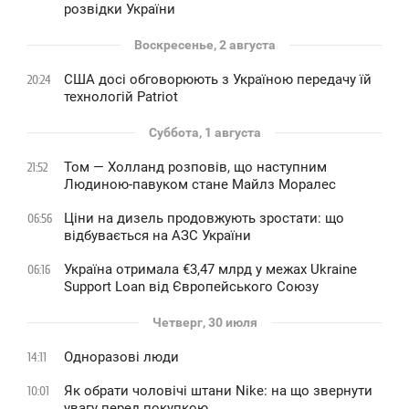
розвідки України
Воскресенье, 2 августа
США досі обговорюють з Україною передачу їй
20:24
технологій Patriot
Суббота, 1 августа
Том — Холланд розповів, що наступним
21:52
Людиною-павуком стане Майлз Моралес
Ціни на дизель продовжують зростати: що
06:56
відбувається на АЗС України
Україна отримала €3,47 млрд у межах Ukraine
06:16
Support Loan від Європейського Союзу
Четверг, 30 июля
Одноразові люди
14:11
Як обрати чоловічі штани Nike: на що звернути
10:01
увагу перед покупкою