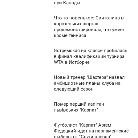
при Канады
ЯТНИЦА
575
0
Что-то новенькое: Свитолина в
8:50
коротеньких шортах
продемонстрировала, что умеет
ЯТНИЦА
591
кроме тенниса
0
Ястремская на классе пробилась
8:30
в финал квалификации турнира
671
WTA в Истборне
ЯТНИЦА
0
Новый тренер "Шахтера" назвал
8:00
амбициозные планы клуба на
следующий сезон
ЯТНИЦА
787
0
Помер перший капітан
7:40
львівських "Карпат"
ЯТНИЦА
668
Футболист "Карпат" Артем
7:30
0
Федецкий идет на парламентские
выборы от "Слуги народа"