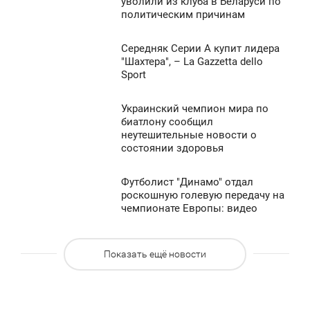
5:20
уволили из клуба в Беларуси по
455
политическим причинам
ЯТНИЦА
0
Середняк Серии А купит лидера
4:50
"Шахтера", – La Gazzetta dello
Sport
ЯТНИЦА
751
0
Украинский чемпион мира по
4:40
биатлону сообщил
неутешительные новости о
ЯТНИЦА
515
состоянии здоровья
0
Футболист "Динамо" отдал
4:02
роскошную голевую передачу на
390
чемпионате Европы: видео
ЯТНИЦА
0
Показать ещё новости
794