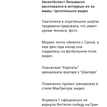
0:30
баскетболист Уильямсон
расплакался в интервью из-за
ЯТНИЦА
мамы: трогательное видео
722
Свитолина в коротеньких шортах
0:20
продемонстрировала, что умеет
кроме тенниса: фото
ЯТНИЦА
0
Мораес тепло обнялся с Срной, а
0:10
еще два года назад они
подрались на футбольном поле:
ЯТНИЦА
509
видео
0
Львовские "Карпаты"
9:50
арендовали вратаря у "Шахтера"
437
ЯТНИЦА
Ломаченко провел тренировку в
9:40
0
стиле МакГрегора: видео
ЯТНИЦА
797
Формула-1 официально не
9:20
0
вернула Феттелю победу на Гран-