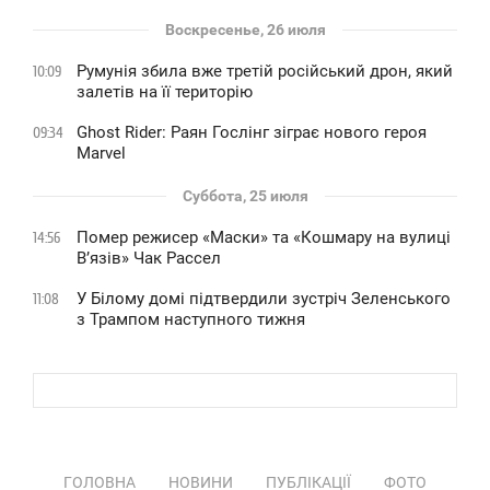
Воскресенье, 26 июля
Румунія збила вже третій російський дрон, який
10:09
залетів на її територію
Ghost Rider: Раян Гослінг зіграє нового героя
09:34
Marvel
Суббота, 25 июля
Помер режисер «Маски» та «Кошмару на вулиці
14:56
В’язів» Чак Рассел
У Білому домі підтвердили зустріч Зеленського
11:08
з Трампом наступного тижня
ГОЛОВНА
НОВИНИ
ПУБЛІКАЦІЇ
ФОТО