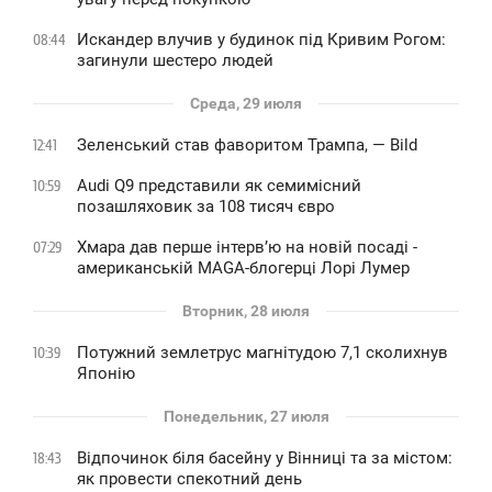
Искандер влучив у будинок під Кривим Рогом:
08:44
загинули шестеро людей
Среда, 29 июля
Зеленський став фаворитом Трампа, — Bild
12:41
Audi Q9 представили як семимісний
10:59
позашляховик за 108 тисяч євро
Хмара дав перше інтервʼю на новій посаді -
07:29
американській MAGA-блогерці Лорі Лумер
Вторник, 28 июля
Потужний землетрус магнітудою 7,1 сколихнув
10:39
Японію
Понедельник, 27 июля
Відпочинок біля басейну у Вінниці та за містом:
18:43
як провести спекотний день