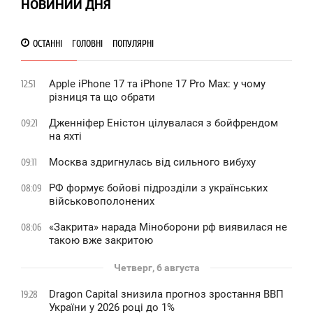
НОВИНИИ ДНЯ
ОСТАННІ
ГОЛОВНІ
ПОПУЛЯРНІ
Apple iPhone 17 та iPhone 17 Pro Max: у чому
12:51
різниця та що обрати
Дженніфер Еністон цілувалася з бойфрендом
09:21
на яхті
Москва здригнулась від сильного вибуху
09:11
РФ формує бойові підрозділи з українських
08:09
військовополонених
«Закрита» нарада Міноборони рф виявилася не
08:06
такою вже закритою
Четверг, 6 августа
Dragon Capital знизила прогноз зростання ВВП
19:28
України у 2026 році до 1%