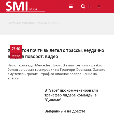
Останні головні новини України
23:40
Хэмилтон почти вылетел с трассы, неудачно
войдя в поворот: видео
ПЯТНИЦА
Пилот команды Mercedes Льюис Хэмилтон почти разбил
0
болид во время тренировки на Гран-при Франции. Однако
ему теперь грозит штраф за опасное возвращение на
трассу.
652
В "Заре" прокомментировали
1:20
трансфер лидера команды в
"Динамо"
ЯТНИЦА
Выбранный на драфте
510