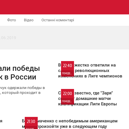
Фото
Відео
Останні коментарі
.06.2019
В УЕФА жестко ответили на
22:40
али победы
слухи о революционных
ПОНЕДЕЛЬНИК
к в России
изменениях в Лиге чемпионов
646
чук одержали победы в
, который проходит в
Стало известно, где "Заря"
22:00
сыграет домашние матчи
ПОНЕДЕЛЬНИК
квалификации Лиги Европы
438
я
Бой Ломаченко с непобедимым американцем
21:30
может произойти уже в следующем году