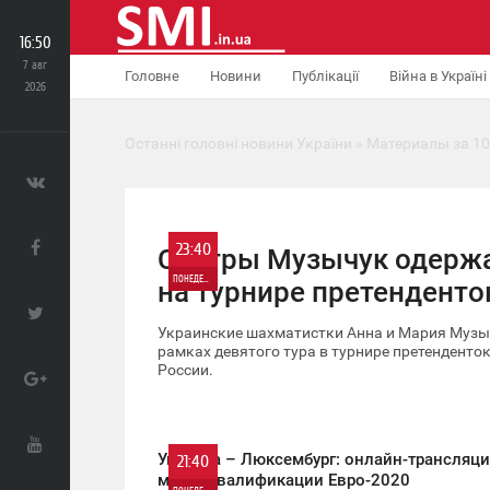
16:50
7 авг
Головне
Новини
Публікації
Війна в Україні
2026
Останні головні новини України
» Материалы за 10
23:40
Сестры Музычук одерж
ПОНЕДЕЛЬНИК
на турнире претенденто
0
Украинские шахматистки Анна и Мария Музы
рамках девятого тура в турнире претенденток
России.
663
Украина – Люксембург: онлайн-трансляци
21:40
матча квалификации Евро-2020