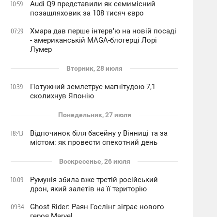
Audi Q9 представили як семимісний
10:59
позашляховик за 108 тисяч євро
Хмара дав перше інтервʼю на новій посаді
07:29
- американській MAGA-блогерці Лорі
Лумер
Вторник, 28 июля
Потужний землетрус магнітудою 7,1
10:39
сколихнув Японію
Понедельник, 27 июля
Відпочинок біля басейну у Вінниці та за
18:43
містом: як провести спекотний день
Воскресенье, 26 июля
Румунія збила вже третій російський
10:09
дрон, який залетів на її територію
Ghost Rider: Раян Гослінг зіграє нового
09:34
героя Marvel