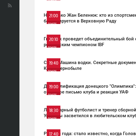
ПОНЕДЕЛЬНИК
0
Не только Жан Беленюк: кто из спортсме
21:00
баллотируется в Верховную Раду
ПОНЕДЕЛЬНИК
460
0
Гвоздик проведет объединительный бой 
20:10
российским чемпионом IBF
ПОНЕДЕЛЬНИК
624
0
СюжетМашина водки. Секретные докуме
19:40
КГБ о Чернобыле
ПОНЕДЕЛЬНИК
412
0
Дисквалификация донецкого "Олимпика":
19:00
открытое письмо клуба и реакция УАФ
ПОНЕДЕЛЬНИК
685
0
Легендарный футболист и тренер сборно
18:30
Украины засветился в любительском клу
ПОНЕДЕЛЬНИК
706
0
Реванш года: стало известно, когда Голо
17:40