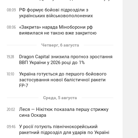
РФ формує бойові підрозділи з
08:09
українських військовополонених
«Закрита» нарада Міноборони рф
08:06
виявилася не такою вже закритою
Четверг, 6 августа
Dragon Capital знизила прогноз зростання
19:28
ВВП України у 2026 році до 1%
Україна готується до першого бойового
10:10
застосування нової балістичної ракети
FP-7
Среда, 5 августа
Леся — Нікітюк показала першу стрижку
20:02
сина Оскара
У росії готують північнокорейський
09:46
ракетний підрозділ для ударів по Україні