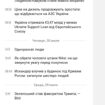
Людиною-павуком стане Майлз Моралес
Ціни на дизель продовжують зростати:
06:56
що відбувається на АЗС України
Україна отримала €3,47 млрд у межах
06:16
Ukraine Support Loan від Європейського
Союзу
Четверг, 30 июля
Одноразові люди
14:11
Як обрати чоловічі штани Nike: на що
10:01
звернути увагу перед покупкою
Искандер влучив у будинок під Кривим
08:44
Рогом: загинули шестеро людей
Среда, 29 июля
Зеленський став фаворитом Трампа, —
12:41
Bild