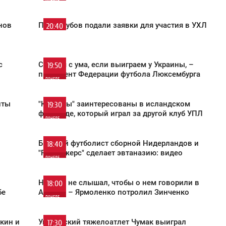
ПОНЕДЕЛЬНИК
0
нов
Пять клубов подали заявки для участия в УХЛ
20:40
ПОНЕДЕЛЬНИК
762
0
с
Сойдем с ума, если выиграем у Украины, –
19:50
президент Федерации футбола Люксембурга
ПОНЕДЕЛЬНИК
672
0
нты
"Карпаты" заинтересованы в исландском
19:30
форварде, который играл за другой клуб УПЛ
ПОНЕДЕЛЬНИК
651
0
Бывший футболист сборной Нидерландов и
18:40
"Рейнджерс" сделает эвтаназию: видео
ПОНЕДЕЛЬНИК
945
0
й
Ни разу не слышал, чтобы о нем говорили в
18:00
бе
Англии, – Ярмоленко потролил Зинченко
ПОНЕДЕЛЬНИК
566
0
вкин и
Украинский тяжелоатлет Чумак выиграл
17:30