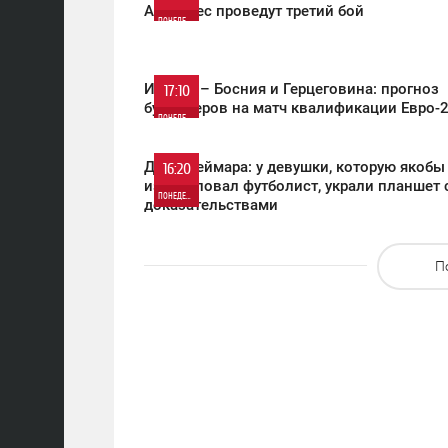
Альварес проведут третий бой
ПОНЕДЕЛЬНИК
512
0
Италия – Босния и Герцеговина: прогноз
17:10
букмекеров на матч квалификации Евро-
422
ПОНЕДЕЛЬНИК
0
Дело Неймара: у девушки, которую якобы
16:20
изнасиловал футболист, украли планшет 
ПОНЕДЕЛЬНИК
доказательствами
553
0
П
526