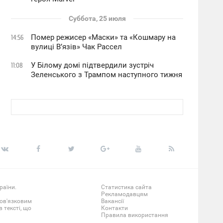
Суббота, 25 июля
Помер режисер «Маски» та «Кошмару на
14:56
вулиці В’язів» Чак Рассел
У Білому домі підтвердили зустріч
11:08
Зеленського з Трампом наступного тижня
раїни.
Статистика сайта
Рекламодавцям
бов'язковим
Вакансії
 тексті, що
Контакти
Правила використання