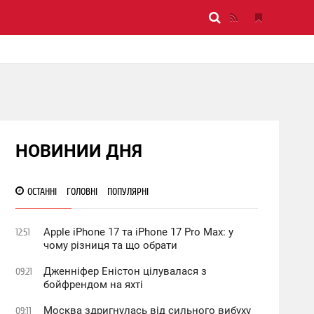
НОВИНИИ ДНЯ
ОСТАННІ
ГОЛОВНІ
ПОПУЛЯРНІ
Apple iPhone 17 та iPhone 17 Pro Max: у
12:51
чому різниця та що обрати
Дженніфер Еністон цілувалася з
09:21
бойфрендом на яхті
Москва здригнулась від сильного вибуху
09:11