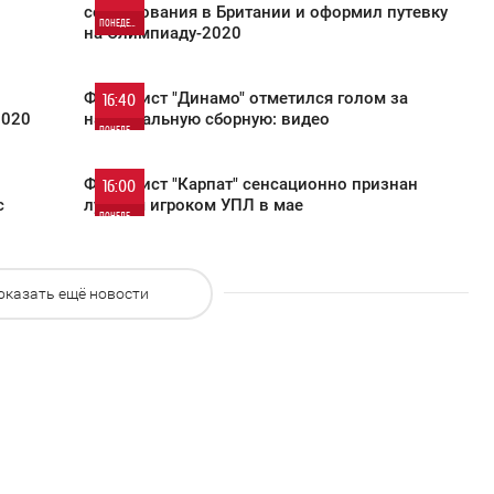
соревнования в Британии и оформил путевку
ПОНЕДЕЛЬНИК
на Олимпиаду-2020
743
0
Футболист "Динамо" отметился голом за
16:40
2020
национальную сборную: видео
427
ПОНЕДЕЛЬНИК
0
Футболист "Карпат" сенсационно признан
16:00
с
лучшим игроком УПЛ в мае
ПОНЕДЕЛЬНИК
575
0
оказать ещё новости
751