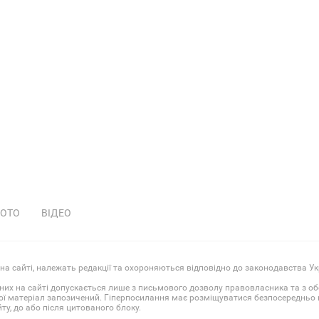
ОТО
ВІДЕО
 на сайті, належать редакції та охороняються відповідно до законодавства Ук
них на сайті допускається лише з письмового дозволу правовласника та з о
ої матеріал запозичений. Гіперпосилання має розміщуватися безпосередньо в
у, до або після цитованого блоку.