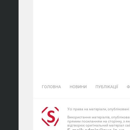
ГОЛОВНА
НОВИНИ
ПУБЛІКАЦІЇ
Ф
Усі права на матеріали, опубліковані
Використання матеріалів, опублікова
прямим посиланням на сторінку, з як
відтворює оригінальний матеріал сайт