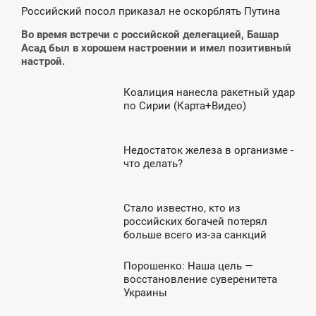
3:16
Российский посол приказал не оскорблять Путина
УББОТА
Во время встречи с российской делегацией, Башар
Асад был в хорошем настроении и имел позитивный
настрой.
Коалиция нанесла ракетный удар
0:59
по Сирии (Карта+Видео)
УББОТА
Недостаток железа в организме -
2:43
что делать?
СРЕДА
Стало известно, кто из
1:05
российских богачей потерял
больше всего из-за санкций
ТОРНИК
Порошенко: Наша цель —
11:19
восстановление суверенитета
Украины
СРЕДА