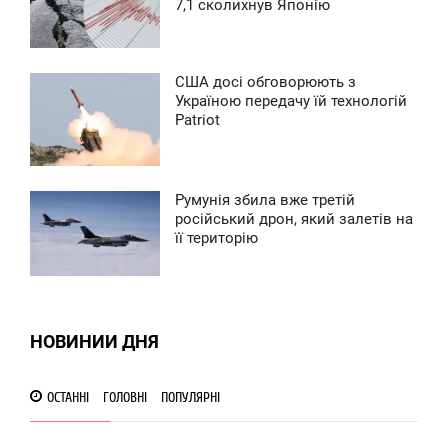
0:39
7,1 сколихнув Японію
ТОРНИК
0
США досі обговорюють з
0:24
Україною передачу їй технологій
Patriot
ВОСКРЕСЕНЬЕ
0
Румунія збила вже третій
0:09
російський дрон, який залетів на
її територію
ВОСКРЕСЕНЬЕ
0
0
НОВИНИИ ДНЯ
ОСТАННІ
ГОЛОВНІ
ПОПУЛЯРНІ