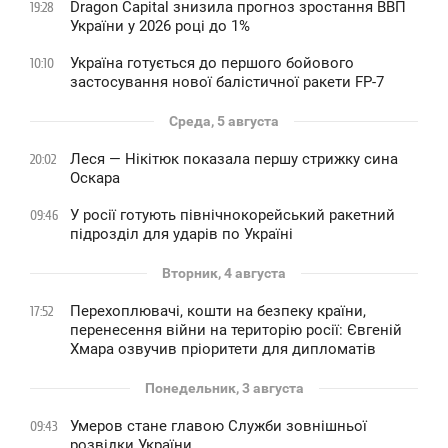
Dragon Capital знизила прогноз зростання ВВП
19:28
України у 2026 році до 1%
Україна готується до першого бойового
10:10
застосування нової балістичної ракети FP-7
Среда, 5 августа
Леся — Нікітюк показала першу стрижку сина
20:02
Оскара
У росії готують північнокорейський ракетний
09:46
підрозділ для ударів по Україні
Вторник, 4 августа
Перехоплювачі, кошти на безпеку країни,
17:52
перенесення війни на територію росії: Євгеній
Хмара озвучив пріоритети для дипломатів
Понедельник, 3 августа
Умеров стане главою Служби зовнішньої
09:43
розвідки України