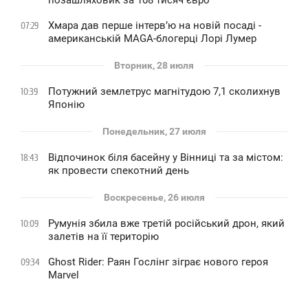
позашляховик за 108 тисяч євро
Хмара дав перше інтервʼю на новій посаді -
07:29
американській MAGA-блогерці Лорі Лумер
Вторник, 28 июля
Потужний землетрус магнітудою 7,1 сколихнув
10:39
Японію
Понедельник, 27 июля
Відпочинок біля басейну у Вінниці та за містом:
18:43
як провести спекотний день
Воскресенье, 26 июля
Румунія збила вже третій російський дрон, який
10:09
залетів на її територію
Ghost Rider: Раян Гослінг зіграє нового героя
09:34
Marvel