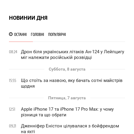
ВОСКРЕСЕНЬЕ
846
НОВИНИИ ДНЯ
ОСТАННІ
ГОЛОВНІ
ПОПУЛЯРНІ
Дрон біля українських літаків Ан-124 у Лейпцигу
08:24
міг належати російській розвідці
Суббота, 8 августа
Що стоїть за назвою, яку бачать сотні майстрів
15:55
щодня
Пятница, 7 августа
Apple iPhone 17 та iPhone 17 Pro Max: у чому
12:51
різниця та що обрати
Дженніфер Еністон цілувалася з бойфрендом
09:21
на яхті