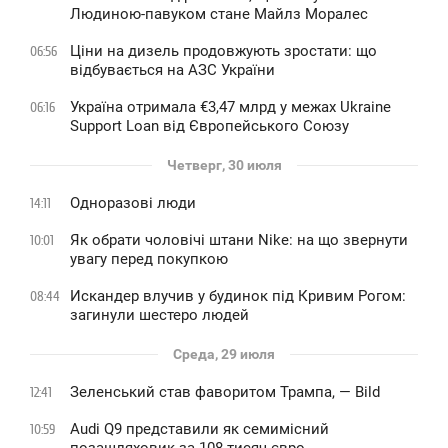
Людиною-павуком стане Майлз Моралес
Ціни на дизель продовжують зростати: що
06:56
відбувається на АЗС України
Україна отримала €3,47 млрд у межах Ukraine
06:16
Support Loan від Європейського Союзу
Четверг, 30 июля
Одноразові люди
14:11
Як обрати чоловічі штани Nike: на що звернути
10:01
увагу перед покупкою
Искандер влучив у будинок під Кривим Рогом:
08:44
загинули шестеро людей
Среда, 29 июля
Зеленський став фаворитом Трампа, — Bild
12:41
Audi Q9 представили як семимісний
10:59