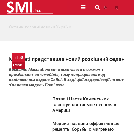
Останні головні новини України
21:50
Maserati представила новий розкішний седан
ВОСКРЕСЕНЬЕ
Компанія Maserati не хоче відставати в сегменті
преміальних автомобілів, тому попрацювала над
0
поліпшенням седана Ghibli. В ході цієї модернізації на світ
з’явилася модель GranLusso.
1 026
Потап і Настя Каменських
1:49
влаштували таємне весілля в
Америці
ВОСКРЕСЕНЬЕ
Медики назвали эффективные
1 449
1:49
рецепты борьбы с мигренью