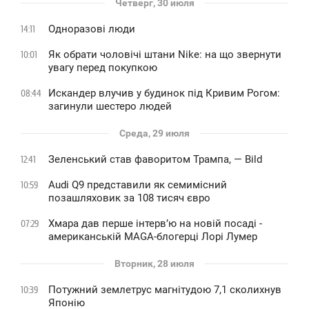
Четверг, 30 июля
Одноразові люди
14:11
Як обрати чоловічі штани Nike: на що звернути
10:01
увагу перед покупкою
Искандер влучив у будинок під Кривим Рогом:
08:44
загинули шестеро людей
Среда, 29 июля
Зеленський став фаворитом Трампа, — Bild
12:41
Audi Q9 представили як семимісний
10:59
позашляховик за 108 тисяч євро
Хмара дав перше інтервʼю на новій посаді -
07:29
американській MAGA-блогерці Лорі Лумер
Вторник, 28 июля
Потужний землетрус магнітудою 7,1 сколихнув
10:39
Японію