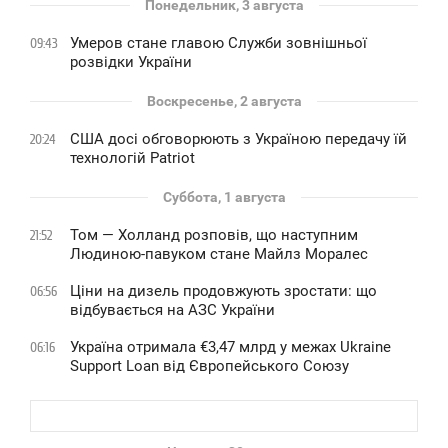
Понедельник, 3 августа
Умеров стане главою Служби зовнішньої
09:43
розвідки України
Воскресенье, 2 августа
США досі обговорюють з Україною передачу їй
20:24
технологій Patriot
Суббота, 1 августа
Том — Холланд розповів, що наступним
21:52
Людиною-павуком стане Майлз Моралес
Ціни на дизель продовжують зростати: що
06:56
відбувається на АЗС України
Україна отримала €3,47 млрд у межах Ukraine
06:16
Support Loan від Європейського Союзу