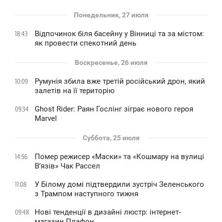
Понедельник, 27 июля
Відпочинок біля басейну у Вінниці та за містом:
18:43
як провести спекотний день
Воскресенье, 26 июля
Румунія збила вже третій російський дрон, який
10:09
залетів на її територію
Ghost Rider: Раян Гослінг зіграє нового героя
09:34
Marvel
Суббота, 25 июля
Помер режисер «Маски» та «Кошмару на вулиці
14:56
В’язів» Чак Рассел
У Білому домі підтвердили зустріч Зеленського
11:08
з Трампом наступного тижня
Нові тенденції в дизайні люстр: інтернет-
09:48
магазин Плафон