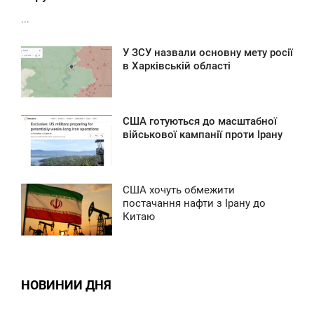
...
У ЗСУ назвали основну мету росії
6:28
в Харківській області
ВОСКРЕСЕНЬЕ
0
США готуються до масштабної
8:40
військової кампанії проти Ірану
ВОСКРЕСЕНЬЕ
0
США хочуть обмежити
7:57
постачання нафти з Ірану до
Китаю
ВОСКРЕСЕНЬЕ
0
НОВИНИИ ДНЯ
0