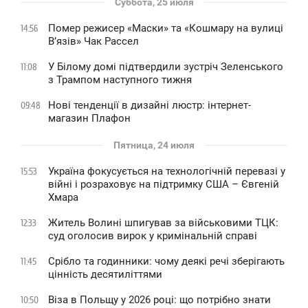
Суббота, 25 июля
Помер режисер «Маски» та «Кошмару на вулиці
14:56
В’язів» Чак Рассел
У Білому домі підтвердили зустріч Зеленського
11:08
з Трампом наступного тижня
Нові тенденції в дизайні люстр: інтернет-
09:48
магазин Плафон
Пятница, 24 июля
Україна фокусується на технологічній перевазі у
15:53
війні і розраховує на підтримку США – Євгеній
Хмара
Житель Волині шпигував за військовими ТЦК:
12:33
суд оголосив вирок у кримінальній справі
Срібло та годинники: чому деякі речі зберігають
11:45
цінність десятиліттями
Віза в Польщу у 2026 році: що потрібно знати
10:50