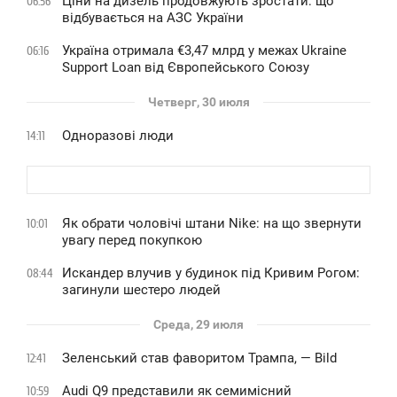
Ціни на дизель продовжують зростати: що
06:56
відбувається на АЗС України
Україна отримала €3,47 млрд у межах Ukraine
06:16
Support Loan від Європейського Союзу
Четверг, 30 июля
Одноразові люди
14:11
Як обрати чоловічі штани Nike: на що звернути
10:01
увагу перед покупкою
Искандер влучив у будинок під Кривим Рогом:
08:44
загинули шестеро людей
Среда, 29 июля
Зеленський став фаворитом Трампа, — Bild
12:41
Audi Q9 представили як семимісний
10:59