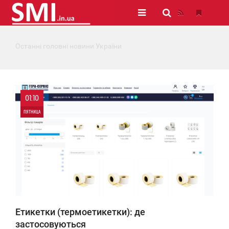
Останні головні новини України
01:10
ПЯТНИЦА
0
219
Етикетки (термоетикетки): де
застосовуються