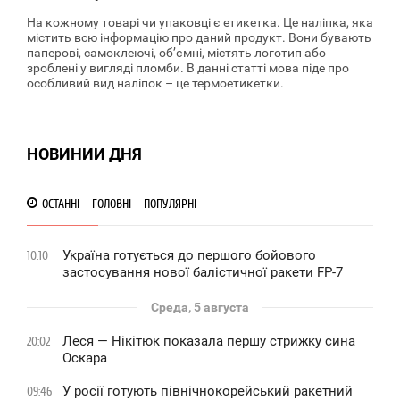
На кожному товарі чи упаковці є етикетка. Це наліпка, яка
містить всю інформацію про даний продукт. Вони бувають
паперові, самоклеючі, об’ємні, містять логотип або
зроблені у вигляді пломби. В данні статті мова піде про
особливий вид наліпок – це термоетикетки.
НОВИНИИ ДНЯ
ОСТАННІ
ГОЛОВНІ
ПОПУЛЯРНІ
Україна готується до першого бойового
10:10
застосування нової балістичної ракети FP-7
Среда, 5 августа
Леся — Нікітюк показала першу стрижку сина
20:02
Оскара
У росії готують північнокорейський ракетний
09:46