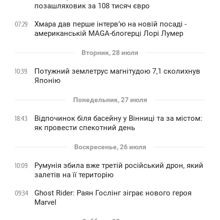
позашляховик за 108 тисяч євро
Хмара дав перше інтервʼю на новій посаді -
07:29
американській MAGA-блогерці Лорі Лумер
Вторник, 28 июля
Потужний землетрус магнітудою 7,1 сколихнув
10:39
Японію
Понедельник, 27 июля
Відпочинок біля басейну у Вінниці та за містом:
18:43
як провести спекотний день
Воскресенье, 26 июля
Румунія збила вже третій російський дрон, який
10:09
залетів на її територію
Ghost Rider: Раян Гослінг зіграє нового героя
09:34
Marvel