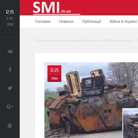
12:35
9 авг
Головне
Новини
Публікації
Війна в Україні
2026
Останні головні новини України
» Материалы за 11
13:25
СРЕДА
0
3 092