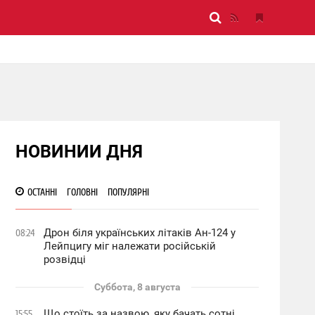
НОВИНИИ ДНЯ
ОСТАННІ
ГОЛОВНІ
ПОПУЛЯРНІ
Дрон біля українських літаків Ан-124 у
08:24
Лейпцигу міг належати російській
розвідці
Суббота, 8 августа
Що стоїть за назвою, яку бачать сотні
15:55