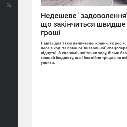
Недешеве "задоволення"
що закінчиться швидше 
гроші
Навіть для такої величезної країни, як росія, 
несе в ході так званої "визвольної" спецопера
відчутні. З економічної точки зору, більш б
грошей бюджету, що і без війни тріщав по всі
уявити.