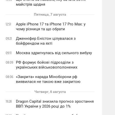
майстрів щодня
Пятница, 7 августа
Apple iPhone 17 та iPhone 17 Pro Max: у
12:51
чому різниця та що обрати
Дженніфер Еністон цілувалася з
09:21
бойфрендом на яхті
Москва здригнулась від сильного вибуху
09:11
РФ формує бойові підрозділи з
08:09
українських військовополонених
«Закрита» нарада Міноборони рф
08:06
виявилася не такою вже закритою
Четверг, 6 августа
Dragon Capital знизила прогноз зростання
19:28
ВВП України у 2026 році до 1%