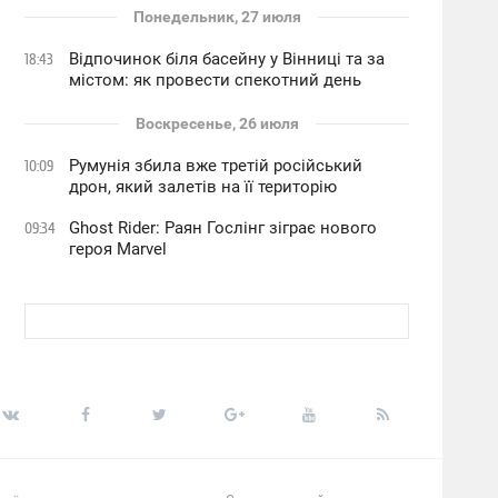
Понедельник, 27 июля
Відпочинок біля басейну у Вінниці та за
18:43
містом: як провести спекотний день
Воскресенье, 26 июля
Румунія збила вже третій російський
10:09
дрон, який залетів на її територію
Ghost Rider: Раян Гослінг зіграє нового
09:34
героя Marvel