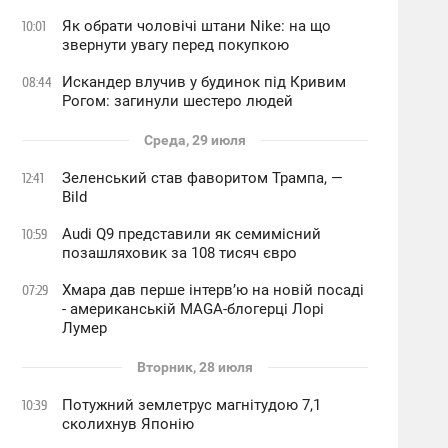
Як обрати чоловічі штани Nike: на що
10:01
звернути увагу перед покупкою
Искандер влучив у будинок під Кривим
08:44
Рогом: загинули шестеро людей
Среда, 29 июля
Зеленський став фаворитом Трампа, —
12:41
Bild
Audi Q9 представили як семимісний
10:59
позашляховик за 108 тисяч євро
Хмара дав перше інтервʼю на новій посаді
07:29
- американській MAGA-блогерці Лорі
Лумер
Вторник, 28 июля
Потужний землетрус магнітудою 7,1
10:39
сколихнув Японію