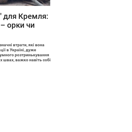
 для Кремля:
– орки чи
значні втрати, які вона
ції в Україні, дуже
езумного розтринькування
х швах, важко навіть собі