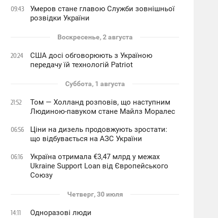
Умеров стане главою Служби зовнішньої
09:43
розвідки України
Воскресенье, 2 августа
США досі обговорюють з Україною
20:24
передачу їй технологій Patriot
Суббота, 1 августа
Том — Холланд розповів, що наступним
21:52
Людиною-павуком стане Майлз Моралес
Ціни на дизель продовжують зростати:
06:56
що відбувається на АЗС України
Україна отримала €3,47 млрд у межах
06:16
Ukraine Support Loan від Європейського
Союзу
Четверг, 30 июля
Одноразові люди
14:11