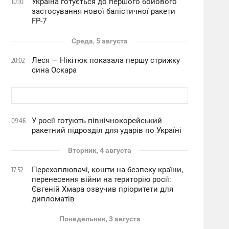
Україна готується до першого бойового
10:10
застосування нової балістичної ракети
FP-7
Среда, 5 августа
Леся — Нікітюк показала першу стрижку
20:02
сина Оскара
У росії готують північнокорейський
09:46
ракетний підрозділ для ударів по Україні
Вторник, 4 августа
Перехоплювачі, кошти на безпеку країни,
17:52
перенесення війни на територію росії:
Євгеній Хмара озвучив пріоритети для
дипломатів
Понедельник, 3 августа